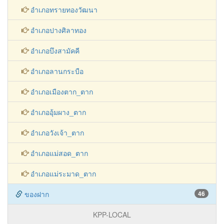
อำเภอทรายทองวัฒนา
อำเภอปางศิลาทอง
อำเภอบึงสามัคคี
อำเภอลานกระบือ
อำเภอเมืองตาก_ตาก
อำเภออุ้มผาง_ตาก
อำเภอวังเจ้า_ตาก
อำเภอแม่สอด_ตาก
อำเภอแม่ระมาด_ตาก
ของฝาก
46
KPP-LOCAL