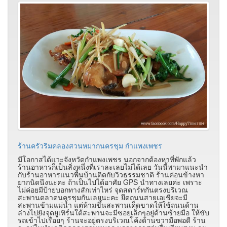
ร้านครัวริมคลองสวนหมากนครชุม กำแพงเพชร
มีโอกาสได้แวะจังหวัดกำแพงเพชร นอกจากต้องหาที่พักแล้ว
ร้านอาหารก็เป็นสิ่งหนึ่งที่เราละเลยไม่ได้เลย วันนี้พามาแนะนำ
กับร้านอาหารแนวพื้นบ้านติดกับวิวธรรมชาติ ร้านค่อนข้างหา
ยากนิดนึงนะคะ ถ้าเป็นไปได้อาศัย GPS นำทางเลยค่ะ เพราะ
ไม่ค่อยมีป้ายบอกทางสักเท่าไหร่ จุดสตาร์ทกันตรงบริเวณ
สะพานตลาดนครชุมกันเลยนะคะ ยึดถนนสายเอเชียจะมี
สะพานข้ามแม่น้ำ แต่ห้ามขึ้นสะพานเด็ดขาดให้ใช้ถนนด้าน
ล่างไปยังจุดยูเทิร์นใต้สะพานจะมีซอยเล็กๆอยู่ด้านซ้ายมือ ให้ขับ
รถเข้าไปเรื่อยๆ ร้านจะอยู่ตรงบริเวณโค้งด้านขวามือพอดี ร้าน