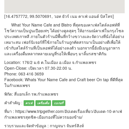
[16.4757772, 99.5070691, วอท ยัวร์ เนม คาเฟ่ แอนด์ บิสโทร]
What Your Name Cafe and Bistro ที่สุดของคาเฟ่สไตล์ลอฟท์ที่
โชว์ความเป็นปูนเปือยเท่ๆ ได้อย่างคูลสุดๆ ให้อารมณ์คาเฟ่ในกรุงโซล
ประเทศเกาหลี ภายในตัวร้านมีพื้นที่กว้างขวางและจัดวางที่นั่งได้อย่าง
เหมาะสม เฟอร์นิเจอร์ที่ใช้ภายในร้านถูกคัดสรรมาเป็นอย่างดีเพื่อให้
เข้ากับสไตล์ร้านที่เป็นลอฟท์ได้อย่างลงตัว นอกจากนี้ยังมีเมนูอาหาร
และเครื่องดื่มหลากหลายเมนูที่รอให้เพื่อนๆ มาลิ้มรสชาติกัน
Location: 176/2 ม.6 ต.ในเมือง อ.เมือง จ.กำแพงเพชร
Open-Close: เปิดเวลา 07.30-22.00 น.
Phone: 063 416 3659
Facebook: Whats Your Name Cafe and Craft beer On tap ที่ดีที่สุด
ในกำแพงเพชร
พิกัด: สี่แยกเล็ก รพ.กำแพงเพชร
คำสำคัญ :
คาเฟ่
เครื่องดื่ม
เบเกอรี่
ที่มา : https://www.tripgether.com/อัปเดตเรื่องเที่ยว/อับเดต-10-คาเฟ่
กำแพงเพชรสุดชิค-เมืองรองที่ไม่ควรมองข้าม/
รวบรวมและจัดทำข้อมูล : กาญจนา จันทร์สิงห์