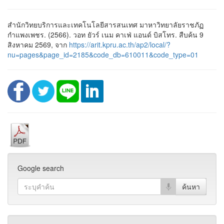
สำนักวิทยบริการและเทคโนโลยีสารสนเทศ มาหาวิทยาลัยราชภัฏ
กำแพงเพชร. (2566). วอท ยัวร์ เนม คาเฟ่ แอนด์ บิสโทร. สืบค้น 9
สิงหาคม 2569, จาก
https://arit.kpru.ac.th/ap2/local/?
nu=pages&page_id=2185&code_db=610011&code_type=01
Google search