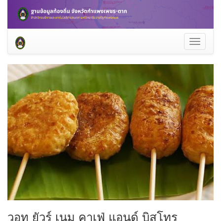
Toggle
navigati
วอท ยัวร์ เนม คาเฟ่ แอนด์ บิสโทร