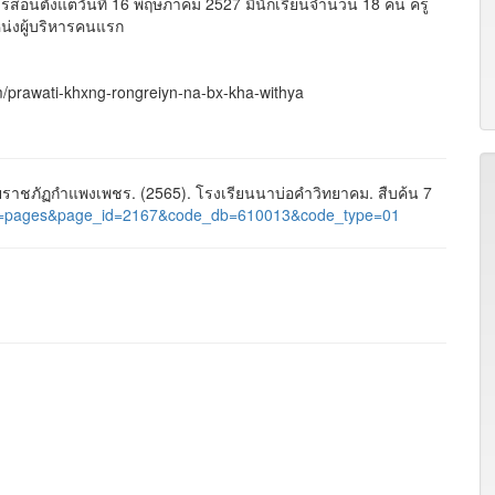
การสอนตั้งแต่วันที่ 16 พฤษภาคม 2527 มีนักเรียนจำนวน 18 คน ครู
น่งผู้บริหารคนแรก
hm/prawati-khxng-rongreiyn-na-bx-kha-withya
าชภัฏกำแพงเพชร. (2565). โรงเรียนนาบ่อคำวิทยาคม. สืบค้น 7
l/?nu=pages&page_id=2167&code_db=610013&code_type=01