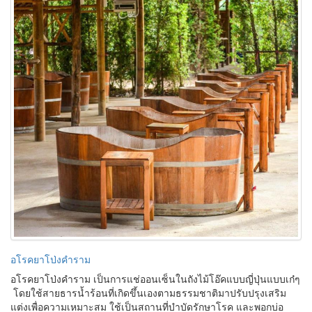
อโรคยาโป่งคำราม
อโรคยาโป่งคำราม เป็นการแช่ออนเซ็นในถังไม้โอ๊คแบบญี่ปุ่นแบบเก๋ๆ
โดยใช้สายธารน้ำร้อนที่เกิดขึ้นเองตามธรรมชาติมาปรับปรุงเสริม
แต่งเพื่อความเหมาะสม ใช้เป็นสถานที่บำบัดรักษาโรค และพอกบ่อ