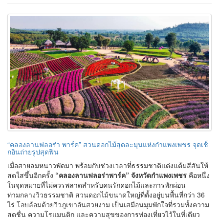
“คลองลานฟลอร่า พาร์ค” สวนดอกไม้สุดละมุนแห่งกำแพงเพชร จุดเช็
กอินถ่ายรูปสุดฟิน
เมื่อสายลมหนาวพัดมา พร้อมกับช่วงเวลาที่ธรรมชาติแต่งแต้มสีสันให้
สดใสขึ้นอีกครั้ง
“คลองลานฟลอร่าพาร์ค” จังหวัดกำแพงเพชร
คือหนึ่ง
ในจุดหมายที่ไม่ควรพลาดสำหรับคนรักดอกไม้และการพักผ่อน
ท่ามกลางวิวธรรมชาติ สวนดอกไม้ขนาดใหญ่ที่ตั้งอยู่บนพื้นที่กว่า 36
ไร่ โอบล้อมด้วยวิวภูเขาอันสวยงาม เป็นเสมือนมุมพักใจที่รวมทั้งความ
สดชื่น ความโรแมนติก และความสุขของการท่องเที่ยวไว้ในที่เดียว