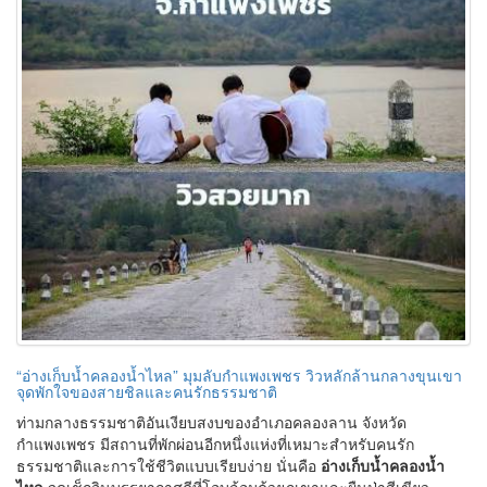
“อ่างเก็บน้ำคลองน้ำไหล” มุมลับกำแพงเพชร วิวหลักล้านกลางขุนเขา
จุดพักใจของสายชิลและคนรักธรรมชาติ
ท่ามกลางธรรมชาติอันเงียบสงบของอำเภอคลองลาน จังหวัด
กำแพงเพชร มีสถานที่พักผ่อนอีกหนึ่งแห่งที่เหมาะสำหรับคนรัก
ธรรมชาติและการใช้ชีวิตแบบเรียบง่าย นั่นคือ
อ่างเก็บน้ำคลองน้ำ
ไหล
จุดเช็กอินบรรยากาศดีที่โอบล้อมด้วยภูเขาและผืนป่าสีเขียว