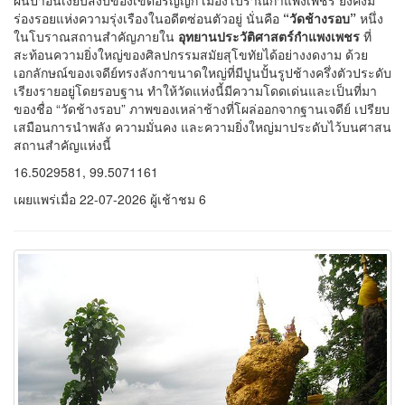
ผืนป่าอันเงียบสงบของเขตอรัญญิก เมืองโบราณกำแพงเพชร ยังคงมี
ร่องรอยแห่งความรุ่งเรืองในอดีตซ่อนตัวอยู่ นั่นคือ
“วัดช้างรอบ”
หนึ่ง
ในโบราณสถานสำคัญภายใน
อุทยานประวัติศาสตร์กำแพงเพชร
ที่
สะท้อนความยิ่งใหญ่ของศิลปกรรมสมัยสุโขทัยได้อย่างงดงาม ด้วย
เอกลักษณ์ของเจดีย์ทรงลังกาขนาดใหญ่ที่มีปูนปั้นรูปช้างครึ่งตัวประดับ
เรียงรายอยู่โดยรอบฐาน ทำให้วัดแห่งนี้มีความโดดเด่นและเป็นที่มา
ของชื่อ “วัดช้างรอบ” ภาพของเหล่าช้างที่โผล่ออกจากฐานเจดีย์ เปรียบ
เสมือนการนำพลัง ความมั่นคง และความยิ่งใหญ่มาประดับไว้บนศาสน
สถานสำคัญแห่งนี้
16.5029581, 99.5071161
เผยแพร่เมื่อ 22-07-2026 ผู้เช้าชม 6