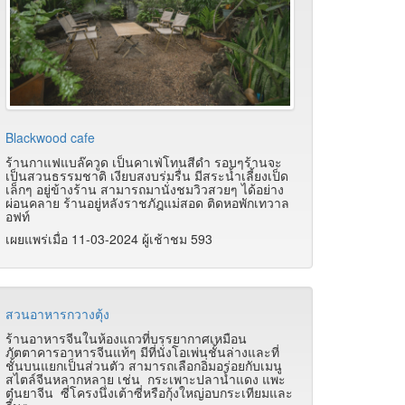
Blackwood cafe
ร้านกาแฟแบล๊ควูด เป็นคาเฟ่โทนสีดำ รอบๆร้านจะ
เป็นสวนธรรมชาติ เงียบสงบร่มรื่น มีสระน้ำเลี้ยงเป็ด
เล็กๆ อยู่ข้างร้าน สามารถมานั่งชมวิวสวยๆ ได้อย่าง
ผ่อนคลาย ร้านอยู่หลังราชภัฎแม่สอด ติดหอพักเทวาล
อฟท์
เผยแพร่เมื่อ 11-03-2024 ผู้เช้าชม 593
สวนอาหารกวางตุ้ง
ร้านอาหารจีนในห้องแถวที่บรรยากาศเหมือน
ภัตตาคารอาหารจีนแท้ๆ มีที่นั่งโอเพ่นชั้นล่างและที่
ชั้นบนแยกเป็นส่วนตัว สามารถเลือกอิ่มอร่อยกับเมนู
สไตล์จีนหลากหลาย เช่น กระเพาะปลาน้ำแดง แพะ
ตุ๋นยาจีน ซี่โครงนึ่งเต้าซี่หรือกุ้งใหญ่อบกระเทียมและ