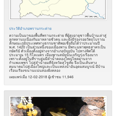
ประวัติอำเภอพรานกระต่าย
ความเป็นมาของพื้นที่พรานกระต่าย ที่ผู้สูงอายุชาวพื้นบ้านเล่าสู่
ลูกหลานบเนื่องกันมาหลายชั่วคน และยังมีร่องรอยวัตถุโบราณ
ลักษณะภูมิประเทศทางธรรมชาติพอเชื่อถือได้ว่าประมาณปี
พ.ศ. 1420 เป็นส่วนหนึ่งของเมืองพาน มีพระมหาพุทธสาครเป็น
กษัตริย์ ตัวเมืองตั้งอยู่ห่างจากอำเภอปัจจุบัน ไปทางทิศใต้
ประมาณ 15 กิโลเมตร เมืองพานสมัยนั้นเจริญรุ่งเรืองมาก
เพราะตั้งอยู่ในที่ราบลุ่มมีลำน้ำคลองใหญ่ไหลผ่านจาก
กำแพงเพชร ไปสู่ลำน้ำยมที่จังหวัดสุโขทัย จึงเป็นเส้นทาง
คมนาคมไปสู่เมืองใหญ่และเป็นแหล่งน้ำอันอุดมสมบูรณ์ มีบ้าน
เรือนเรียงขนานแน่นสองฝั่งคลอง
เผยแพร่เมื่อ 12-02-2018 ผู้เช้าชม 11,946