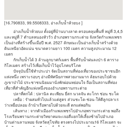
[16.790833, 99.5508333, อ่างเก็บน้ำห้วยบง ]
อ่างเก็บน้ำห้วยบง ตั้งอยู่ที่บ้านบางลาด ครอบคลุมพื้นที่ หมู่ที่ 3,4,5
และหมู่ที่ 7 ตำบลหนองหัววัว อำเภอพรานกระต่าย จังหวัดกำแพงเพชร
เป็นอ่างที่สร้างขึ้นเมื่อปี พ.ศ. 2527 ลักษณะเป็นอ่างเก็บน้ำสร้างด้วย
ดินเหนียวอัดแน่น ขนาดความยาว 100 เมตร ความสูงประมาณ 12
เมตร
กักเก็บน้ำได้ 3 ล้านลูกบาศก์เมตร พื้นที่รับน้ำฝนลงป่า 6 ตาราง
กิโลเมตร สร้างไว้เพื่อเก็บน้ำไว้อุปโภคบริโภค
ปัจจุบันนี้ใช้ทำประปา จัดเป็นสถานที่ท่องเที่ยวของประชาชนอีก
แห่งหนึ่ง เพราะรอบๆ อ่างมีทัศนียภาพสวยงามมาก ล้ฮมรอบไปด้วย
ภูเขาป่าไม้ ประชาชนนิยมมานั่งพักผ่อนหย่อนใจ ถือเป็นสถานที่ท่อง
เที่ยวที่สำคัญอีกแห่งหนึ่งของอำเภอพรานกระต่าย
ปลาที่ตกได้ : ปลานิล ตะเพียน ยี่สก นวลจัน ตะโกก ช่อน ชะโด
เหยื่อ : รำผสมทั่วไปแล้วแต่สูตร ส่วนชะโด-ช่อน-ให้ตีลูกปลาเร
ว่าเหยื่อปลอม ถ้านำเรือพายไปด้วยจะดี ตกแต่พอกิน
เส้นทาง : จากตัวเมืองกำแพงเพชรไปอำเภอพรานกระต่าย พอถึง
โรงเรียนพรานกระต่ายวิทยาคมจะเจอสี่แยกให้เลี้ยงซ้ายไปอำเภอ
บ้านด่านลานหอย จังหวัดสุโขทัย ตรงตรงไปประมาณ16 กิโลเมตร จะ