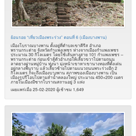
ย้อนรอย “เที่ยวเมืองพระร่วง” ตอนที่ 6 (เมืองบางพาน)
เมืองโบราณบางพาน ตั้งอยู่ที่ตำบลเขาคีรีส อำเภอ
พรานกระต่าย จังหวัดกำแพงเพชร ห่างจากเมืองกำแพงเพชร
ประมาณ 30 กิโลเมตร โดยใช้เส้นทางสาย 101 กำแพงเพชร –
พรานกระต่าย ก่อนเข้าสู้ตัวอำเภอให้เลี้ยวขวาไปตามถนน
ลาดยางผ่านหมู่บ้าน ทุ่งนา มุ่งหน้าเขาหาเขานางทองที่ตั้งเด่น
อยู่กลางพื้นราบ แล้วเลี้ยวซ้ายไปตามแนวถนนพระร่วงอีก 2
กิโลเมตร ก็จะถึงเมืองบางพาน สภาพของเมืองบางพาน เป็น
เมืองรูปรีโอบไปตามลำน้ำคลองใหญ่ ประมาณ 450+200 เมตร
ภายในเมืองมีซากโบราณสถานอยู่ 3 แห่ง
เผยแพร่เมื่อ 25-02-2020 ผู้เช้าชม 1,649