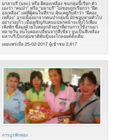
มาลาบรี (มละ) หรือ ผีตองเหลือง ชนกลุ่มนี้เรียก ตัว
เองว่า “คนป่า” หรือ “มลาบรี” ไม่ชอบถูกเรียกว่า “ผีต
องเหลือง” แต่ที่ผู้คนในที่ราบ คุ้นเคยกับคำว่า “ผีตอง
เหลือง” อาจเนื่องมาจากคนป่ากลุ่มนี้ มักชอบหายตัวไป
อย่างว่องไว เมื่อเผชิญกับคนแปลกหน้าจะทิ้งไว้เพียง
เพิงพัก ซึ่งมุงด้วยใบตองกล้วยป่าที่ผ่านการใช้งานมา
หลายวัน จนใบตองเปลี่ยนจากสีเขียว จนเป็นสีเหลือง
มลาบรีเป็นกลุ่มชาติพันธุ์มองโกลอยด์ดั้งเดิม
เผยแพร่เมื่อ 25-02-2017 ผู้เช้าชม 2,617
การบูรฟักทอง