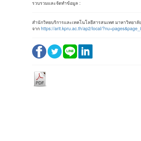
รวบรวมและจัดทำข้อมูล :
สำนักวิทยบริการและเทคโนโลยีสารสนเทศ มาหาวิทยาลัยรา
จาก
https://arit.kpru.ac.th/ap2/local/?nu=pages&p