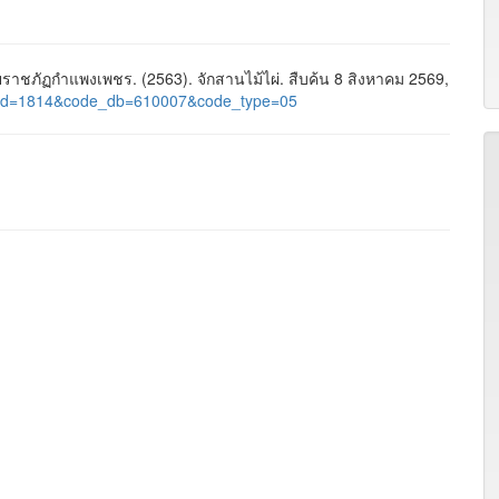
ชภัฏกำแพงเพชร. (2563). จักสานไม้ไผ่. สืบค้น 8 สิงหาคม 2569,
age_id=1814&code_db=610007&code_type=05