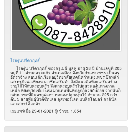
ไร่องุ่นปรีดาฤทธิ์
ไร่องุ่น ปรีดาฤทธิ์ ของครูเมธี มูลฟู อายุ 38 ปี บ้านเลขที่ 205
หมู่ที่ 11 ตำบลสระแก้ว อำเภอเมือง จังหวัดกำแพงเพชร เป็นครู
อัตราจ้าง สอนเด็กเรียนอยู่วิทยาลัยเทคนิคกำแพงเพชร ยึดหลัก
เศรษฐกิจพอเพียงหาอาชีพเสริมทำ จึงมีแนวคิดที่จะเสริมสร้าง
รายได้ให้กับครอบครัว จึงพาครอบครัวไปดูสวนองุ่นทางภาค
เหนือ ที่จังหวัดเชียงใหม่ มาแทนพื้นที่ปลูกกล้วยกับอ้อย จากนั้นก็
กลับมาขอที่ดินจากพ่อตา ทดลองปลูกองุ่นไว้ จำนวน 225 กว่า
ต้น 5 สายพันธุ์บิวตี้ซีดเลส ลุสเพอร์เลท แบล็คโอปอร์ คาดินัล
และสการ์ล็อตต้า
เผยแพร่เมื่อ 29-01-2021 ผู้เช้าชม 1,854