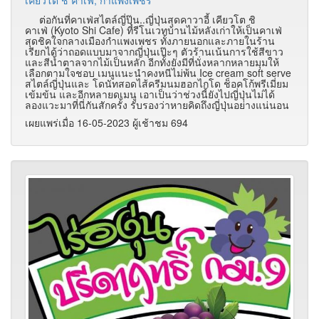
เคียวโต ชิ คาเฟ่, กำแพงเพชร
ต่อกันที่คาเฟ่สไตล์ญี่ปุ๊น..ญี่ปุ่นสุดคาวาอี้ เคียวโต ชิ
คาเฟ่ (Kyoto Shi Cafe)
ที่รีโนเวทบ้านไม้หลังเก่าให้เป็นคาเฟ่
สุดชิคใจกลางเมืองกำแพงเพชร ทั้งภายนอกและภายในร้าน
เรียกได้ว่าถอดแบบมาจากญี่ปุ่นเป๊ะๆ ตัวร้านเน้นการใช้สีขาว
และสีน้ำตาลจากไม้เป็นหลัก อีกทั้งยังมีที่นั่งหลากหลายมุมให้
เลือกตามใจชอบ เมนูแนะนำคงหนีไม่พ้น Ice cream soft serve
สไตล์ญี่ปุ่นและ โดนัทสอดไส้ครีมนมฮอกไกโด ช็อคโก้พรีเมี่ยม
เข้มข้น และอีกหลายดเมนู เอาเป็นว่าช่วงนี้ยังไปญี่ปุ่นไม่ได้
ลองแวะมาที่นี่กันสักครั้ง รับรองว่าหายคิดถึงญี่ปุ่นอย่างแน่นอน
เผยแพร่เมื่อ 16-05-2023 ผู้เช้าชม 694