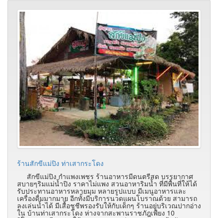
ร้านสักขีแม่ปิง ท่าเสากระโดง
สักขีแม่ปิง กำแพงเพชร ร้านอาหารมีดนตรีสด บรรยากาศ
สบายๆริมแม่น้ำปิง ราคาไม่แพง สวนอาหาริมน้ำ ที่มีพื้นที่ให้ได้
รับประทานอาหารหลายมุม หลายรูปแบบ มีเมนูอาหารและ
เครื่องดื่มมากมาย อีกทั้งมีบริการนวดแผนโบราณด้วย สามารถ
ลงเล่นน้ำได้ มีเสื้อชูชีพรองรับให้กับเด็กๆ ร้านอยู่บริเวณปากอ่าง
ใน บ้านท่าเสากระโดง ห่างจากสะพานราชภัฎเพียง 10