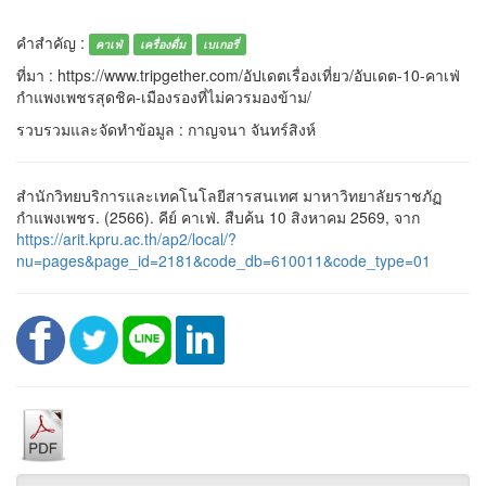
คำสำคัญ :
คาเฟ่
เครื่องดื่ม
เบเกอรี่
ที่มา : https://www.tripgether.com/อัปเดตเรื่องเที่ยว/อับเดต-10-คาเฟ่
กำแพงเพชรสุดชิค-เมืองรองที่ไม่ควรมองข้าม/
รวบรวมและจัดทำข้อมูล : กาญจนา จันทร์สิงห์
สำนักวิทยบริการและเทคโนโลยีสารสนเทศ มาหาวิทยาลัยราชภัฏ
กำแพงเพชร. (2566). คีย์ คาเฟ่. สืบค้น 10 สิงหาคม 2569, จาก
https://arit.kpru.ac.th/ap2/local/?
nu=pages&page_id=2181&code_db=610011&code_type=01