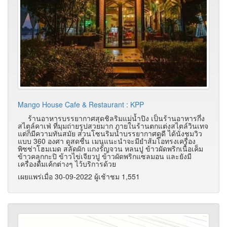
Mango House Cafe & Restaurant : KPP
ร้านอาหารบรรยากาศสุดชิลริมแม่น้ำปิง เป็นร้านอาหารกึ่ง
สไตล์คาเฟ่ ที่มุมถ่ายรูปสวยมาก ภายในร้านตกแต่งสไตล์วินเทจ
แต่ก็มีความทันสมัย ส่วนโซนริมน้ำบรรยากาศดูดี ได้นั่งชมวิว
แบบ 360 องศา ดูสดชื่น เมนูแนะนำจะมียำส้มโอทรงเครื่อง
พิซซ่าโฮมเมด สลัดผัก แกงรัญจวน หลนปู ข้าวผัดพริกเนื้อเค็ม
ข้าวคลุกกะปิ ข้าวไข่เจียวปู ข้าวผัดพริกแซลมอน และยังมี
เครื่องดื่มเค้กต่างๆ ไว้บริการด้วย
เผยแพร่เมื่อ 30-09-2022 ผู้เช้าชม 1,551