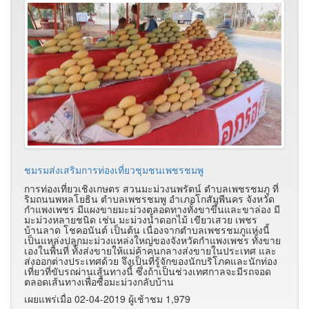
ชมรมส่งเสริมการท่องเที่ยวชุมชนเพชรชมพู
การท่องเที่ยวเชิงเกษตร สวนมะม่วงนพรัตน์ ตำบลเพชรชมภู ที่
ริมถนนพหลโยธิน ตำบลเพชรชมพู อำเภอโกสัมพีนคร จังหวัด
กำแพงเพชร มีแผงขายมะม่วงตลอดทางทั้งขาขึ้นและขาล่อง มี
มะม่วงหลายชนิด เช่น มะม่วงน้ำดอกไม้ เขียวเสวย เพชร
บ้านลาด โชคอนันต์ เป็นต้น เนื่องจากตำบลเพชรชมภูแห่งนี้
เป็นแหล่งปลูกมะม่วงแหล่งใหญ่ของจังหวัดกำแพงเพชร ทั้งขาย
เองในพื้นที่ ทั้งส่งขายให้แม่ค้าคนกลางส่งขายในประเทศ และ
ส่งออกต่างประเทศด้วย จึงเป็นที่รู้จักของนักบริโภคและนักท่อง
เที่ยวที่ขับรถผ่านเส้นทางนี้ ซึ่งถ้าเป็นช่วงเทศกาลจะมีรถจอด
ตลอดเส้นทางเพื่อซื้อมะม่วงกลับบ้าน
เผยแพร่เมื่อ 02-04-2019 ผู้เช้าชม 1,979