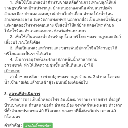
1. เพื่อใช้เป็นแหล่งน้ำสำหรับช่วยเหลือด้านการเพาะปลูกให้แก่
ราษฎรบริเวณบ้านปางขนุน บ้านหนองกองเหนือ ตำบลนาบ่อคำ
อำเภอเมือง บ้านคลองสมบูรณ์ บ้านไก่ป่าเถื่อน ตำบลโป่งน้ำร้อน
อำเภอคลองลาน จังหวัดกำแพงเพชร นอกจากนี้ยังเป็นแหล่งน้ำต้นทุน
แก่ฝายคลองไพรทางตอนล่าง ซึ่งส่งน้ำไห้แก่บ้านคลองไพร ตำบล
โป่งน้ำร้อน อำเภอคลองลาน จังหวัดกำแพงเพชร
2. เพื่อใช้เป็นแหล่งน้ำสำหรับอุปโภค-บริโภค ของราษฎรและสัตว์
เลี้ยงบริเวณใกล้เคียง
3. เพื่อเป็นแหล่งแพร่เพาะและขยายพันธ์ปลาน้ำจืดให้ราษฎรได้
บริโภคและเป็นรายได้เสริม
4. เป็นการอนุรักษ์และรักษาสภาพต้นน้ำลำธารตาม
ธรรมชาติ ทำให้เกิดความชุ่มชื้นแก่พื้นดินและป่าไม้
เป้าหมาย
ส่งน้ำช่วยเหลือการเพาะปลูกของราษฎร จำนวน 2 ตำบล โดยทด
น้ำเข้าฝายเดิมแล้วผันเข้าสู่ระบบเหมืองเดิมต่อไป
3.
สถานที่ดำเนินการ
โครงการอ่างเก็บน้ำคลองไพร อันเนื่องมาจากพระราชดำริ ตั้งอยู่ที่
บ้านปางขนุน ตำบลนาบ่อคำ อำเภอเมือง จังหวัดกำแพงเพชร ห่างจาก
ที่ตั้งอำเภอประมาณ 40 กิโลเมตร ห่างจากที่ตั้งจังหวัดประมาณ 40
กิโลเมตร
คำสำคัญ :
อ่างเก็บน้ำคลองไพร