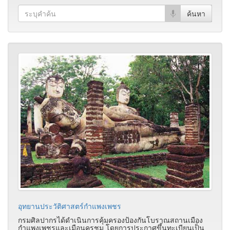
อุทยานประวัติศาสตร์กำแพงเพชร
กรมศิลปากรได้ดำเนินการคุ้มครองป้องกันโบราณสถานเมือง
กำแพงเพชรและเมือนครชุม โดยการประกาศขึ้นทะเบียนเป็น