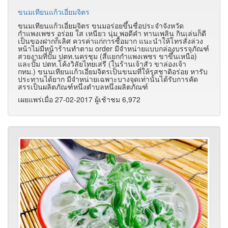
ขนมเทียนแก้วเอี่ยมจิตร
ขนมเทียนแก้วเอี่ยมจิตร ขนมอร่อยขึ้นชื่อประจำจังหวัด
กำแพงเพชร อร่อย ใส เหนียว นุ่ม พอดีคำ ทานเพลิน กินเล่นก็ดี
เป็นของฝากก็เลิศ ควรค่าแก่การซื้อมาก แนะนำให้โทรสั่งล่วง
หน้าไม่มีหน้าร้านทำตาม order มีจำหน่ายแบบกล่องบรรจุภัณฑ์
สวยงามที่ปั๊ม ปตท.นครชุม (สี่แยกกำแพงเพชร ขาขึ้นเหนือ)
และปั๊ม ปตท.โค้งวิลัยไทยเสรี (ในร้านเจ้าสัว ขาล่องเจ้า
กทม.) ขนนเทียนแก้วเอี่ยมจิตรเป็นขนมที่ให้รสชาติอร่อย หารับ
ประทานได้ยาก มีจำหน่ายเฉพาะบางจุดเท่านั้นได้รับการคัด
สรรเป็นผลิตภัณฑ์หนึ่งตำบลหนึ่งผลิตภัณฑ์
เผยแพร่เมื่อ 27-02-2017 ผู้เช้าชม 6,972