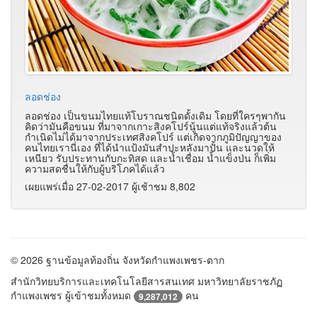
ลอดช่อง
ลอดช่อง เป็นขนมไทยแท้โบราณชนิดดั้งเดิม
โดยที่ใครๆพากัน
คิดว่ามันคือขนม ที่มาจากเกาะสิงคโปร์นู้นแต่
แท้จริงแล้วต้น
กำเนิดไม่ได้มาจากประเทศสิงคโปร์
แต่เกิดจากภูมิปัญญาของ
คนไทยเรานี่เอง ที่ได้นำแป้งมันสำปะหลังมาปั้น
และนวดให้
เหนียว รับประทานกับกะทิสด และน้ำเชื่อม น้ำแข็งป่น
ก็เพิ่ม
ความสดชื่นให้กับผู้บริโภคได้แล้ว
เผยแพร่เมื่อ 27-02-2017 ผู้เช้าชม 8,802
© 2026 ฐานข้อมูลท้องถิ่น จังหวัดกำแพงเพชร-ตาก
สำนักวิทยบริการและเทคโนโลยีสารสนเทศ มหาวิทยาลัยราชภัฏ
กำแพงเพชร ผู้เข้าชมทั้งหมด
คน
9,287,012