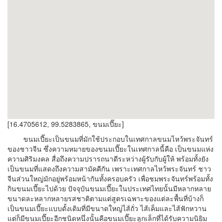
[16.4705612, 99.5283865, ขนมเปี๊ยะ]
ขนมเปี๊ยะเป็นขนมที่มักใช้ประกอบในเทศกาลขนมไหว้พระจันทร์
ของชาวจีน ซึ่งความหมายของขนมเปี๊ยะในเทศกาลนี้คือ เป็นขนมแห่ง
ความศิริมงคล สื่อถึงความปรารถนาดีระหว่างผู้รับกับผู้ให้ พร้อมทั้งยัง
เป็นขนมที่แสดงถึงความสามัคคีกัน เพราะเทศกาลไหว้พระจันทร์ ชาว
จีนส่วนใหญ่มักอยู่พร้อมหน้ากันทั้งครอบครัว เพื่อชมพระจันทร์พร้อมทั้ง
กินขนมเปี๊ยะไปด้วย ปัจจุบันขนมเปี๊ยะในประเทศไทยนั้นมีหลากหลาย
ขนาดละหลากหลายรสชาติตามแต่สูตรเฉพาะของแต่ละพื้นที่บ้างก็
เป็นขนมเปี๊ยะแบบดั้งเดิมที่มีขนาดใหญ่ไส้ถั่ว ไส้เค็มและไส้ฟักหวาน
แต่ก็มีขนมเปี๊ยะอีกชนิดหนึ่งนั้นคือขนมเปี๊ยะลูกเล็กที่ได้รับความนิยิม