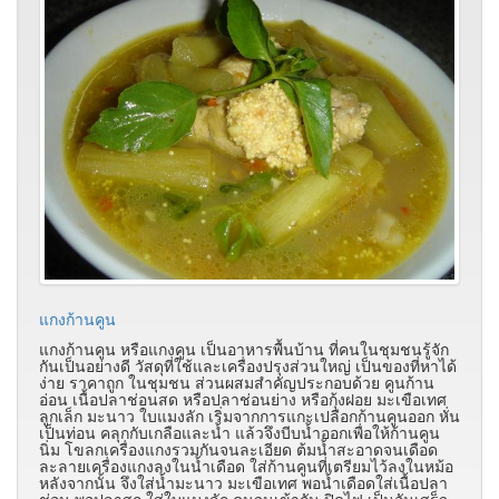
แกงก้านคูน
แกงก้านคูน หรือแกงคูน เป็นอาหารพื้นบ้าน ที่คนในชุมชนรู้จัก
กันเป็นอย่างดี วัสดุที่ใช้และเครื่องปรุงส่วนใหญ่ เป็นของที่หาได้
ง่าย ราคาถูก ในชุมชน
ส่วนผสมสำคัญประกอบด้วย คูนก้าน
อ่อน เนื้อปลาช่อนสด หรือปลาช่อนย่าง หรือกุ้งฝอย มะเขือเทศ
ลูกเล็ก มะนาว ใบแมงลัก เริ่มจากการแกะเปลือกก้านคูนออก หั่น
เป็นท่อน คลุกกับเกลือและน้ำ แล้วจึงบีบน้ำออกเพื่อให้ก้านคูน
นิ่ม โขลกเครื่องแกงรวมกันจนละเอียด ต้มน้ำสะอาดจนเดือด
ละลายเครื่องแกงลงในน้ำเดือด ใส่ก้านคูนที่เตรียมไว้ลงในหม้อ
หลังจากนั้น จึงใส่น้ำมะนาว มะเขือเทศ พอน้ำเดือดใส่เนื้อปลา
ช่อน พอปลาสุก ใส่ใบแมงลัก คนจนเข้ากัน ปิดไฟ เป็นอันเสร็จ