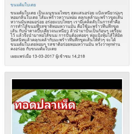
ขนมต้มใบเตย
ขนมต้มใบเตย เป็นเมนูขนมไทยๆ สุดแสนอร่อย แป้งเหนียวนุ่มๆ
หอมกลิ่นใบเตย ไส้มะพร้าวหวานหอม คลุกเคล้ามะพร้าวขูดเส้น
หวานมันหอมอร่อย อร่อยแบบไทยๆ เรามีเคล็ดลับในการทำคือ
การทำไส้ขนมที่รสชาติหอมหวานมัน คือใช้มะพร้าวทึนทึกขูด
เส้น กับน้ำตาลปี๊บเคี่ยวจนเหนียว ล้วนำมาปั้นเป็นก้อนๆ เตรียม
ไว้ แล้วจึงนำมาห่อไส้ขนม การปั้นต้องค่อยๆ ห่อแป้งหุ้มไส้ให้มิด
ปิดสนิทแล้วคลุกเคล้ากับมะพร้าวทึนทึกขูดเส้นให้ทั่วๆ จะได้
ขนมต้มใบเตยหอมๆ รสชาติอร่อยหอมหวานมัน หวังว่าทุกท่าน
คงอร่อย กับขนมต้มใบเตย
เผยแพร่เมื่อ 13-03-2017 ผู้เช้าชม 14,218