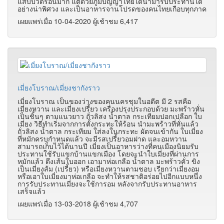
แสบปวดร้อนมาก แต่ด้วยภูมิปัญญาไทยได้นำมารับประทานได้
อย่างน่าพิศวง และเป็นอาหารจานโปรดของคนไทยเกือบทุกภาค
เผยแพร่เมื่อ 10-04-2020 ผู้เช้าชม 6,417
เมี่ยงโบราณ/เมี่ยงชากังราว
เมี่ยงโบราณ เป็นของว่างของคนนครชุมในอดีต มี 2 รสคือ
เมี่ยงหวาน และเมี่ยงเปรี้ยว เครื่องปรุงประกอบด้วย มะพร้าวหั่น
เป็นชิ้นๆ ตามแนวยาว ถั่วลิสง น้ำตาล กระเทียมปอกเปลือก ใบ
เมี่ยง วิธีทำเริ่มจากการตั้งกระทะให้ร้อน นำมะพร้าวที่หั่นแล้ว
ถั่วลิสง น้ำตาล กระเทียม ใส่ลงในกระทะ ผัดจนเข้ากัน ใบเมี่ยง
ที่หมักครบกำหนดแล้ว จะมีรสเปรี้ยวอมฝาด และอมหวาน
สามารถเก็บไว้ได้นานปี เมี่ยงเป็นอาหารว่างที่คนเมืองนิยมรับ
ประทานใช้รับแขกบ้านแขกเมือง โดยจะนำใบเมี่ยงที่ผ่านการ
หมักแล้ว ดึงเส้นใบออก เอามาห่อเกลือ น้ำตาล มะพร้าวคั่ว ขิง
เป็นเมี่ยงส้ม (เปรี้ยว) หรือเมี่ยงหวานตามชอบ เรียกว่าเมี่ยงอม
หรือเอาใบเมี่ยงมาห่อเกลือ จะทำให้รสชาติอร่อยไปอีกแบบหนึ่ง
การรับประทานเมี่ยงจะใช้การอม หลังจากรับประทานอาหาร
เสร็จแล้ว
เผยแพร่เมื่อ 13-03-2018 ผู้เช้าชม 4,707