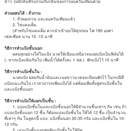
ข้าว ไม่มีกลิ่นที่รบกวนกับกลิ่นของการอบควันเทียนด้วย
ส่วนผสมไส้ : ถั่วกวน
1. ถั่วทองกวน และอบควันเทียนแล้ว
2. ไข่แดงเค็ม
(สำหรับไข่แดงเค็ม ควรนำเข้าอบให้สุกก่อน ไฟ 180 องศา
เซลเซียส นาน 10 -15 นาที
วิธีการทำแป้งชั้นนอก
:
ผสมทุกอย่างใส่ในแป้ง นวดให้เนียนเหนียวจนแผ่แป้งเป็นฟิล์มได้
(- หากแป้งแห้งเกินไป เพิ่มน้ำได้ครั้งละ 1 ชต.) พักแป้งไว้ 10 นาที
วิธีการทำแป้งชั้นใน :
นวดแป้ง ผสมกับน้ำมันและเนยขาวนวดจนเนียนพักไว้ ในกรณีที่
แป้งแฉะเกินไป เราสามารถเพิ่มแป้งได้ แต่ต้องเพิ่มทั้งสูตรแป้งชั้นใน
และแป้งชั้นนอก
วิธีการทำแป้งให้แยกเป็นชั้น :
1. แบ่งแป้งชั้นในและแป้งชั้นนอกให้มีจำนวนชิ้นเท่าๆ กัน เช่น ถ้า
แบ่งแป้งชั้นนอก 12 ชิ้น ก็ต้องแบ่งแป้งชั้นใน ให้ได้ 12 ชิ้น เป็นจำนวน
ที่เท่าๆ กัน ในสูตรนี้ แบ่ง: แป้งชั้นนอก 30-35 กรัม และแป้งชั้นใน 10-
12 กรัม
2. เอาแป้งชั้นนอกห่อหุ้มแป้งชั้นในให้มิด