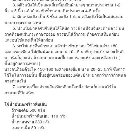
3. คลึงแป้งให้เป็นแผ่นสี่เหลี่ยมผืนผ้าบางๆ ขนาดประมาณ 1-2
นิ้ว × 5 นิ้ว แล้วม้วน ทำซ้ำๆแบบเดิมประมาณ 4-5 ครั้ง
4. ตัดแบ่งแป้ง เป็น 3 ชิ้นต่อแป้ง 1 ก้อน คลึงแป้งให้เป็นแผ่นกลม
ขอบบางตรงกลางหนา
5. นำแป้งมาห่อจับจีบหุ้มไส้ให้มิด วางด้านที่จับจีบลงด้านล่าง บน
ถาดที่รองแผ่นกระดาษรองอบ ควรอบไส้ถั่วกวน ด้วยควันเทียนก่อน
และอบไข่แดงเค็มให้สุกก่อน
6. ทาไข่แดงที่หน้าขนม แล้วนำเข้าเตาอบ ใช้ไฟบนล่าง 180
องศาเซลเซียส ไม่เปิดพัดลม อบนาน 10-15 นาที ดูว่าแป้งกลายเป็นสี
ขาวนิ่มก็สุกแล้ว ถ้าอบนานขนมเปี๊ยะจะกรอบแห้ง และเหลืองกว่า (
ขึ้นอยู่กับความชอบ )
บางคนก็อบด้วยไฟ 150-160 องศาเซลเซียส นาน 20 -25 นาที ซึ่งการ
ใช้ไฟในการอบนั้น ขึ้นอยู่กับเตาอบของแต่ละบ้าน มากกว่าการกำหนด
ตายตัวลงไป
7. อบขนมเปี๊ยะด้วยควันเทียนอีกครั้งหนึ่ง ก่อนเก็บขนมไว้ใน
ภาชนะที่ปิดสนิท
ใช้น้ำมันมะพร้าวหีบเย็น
ถั่วทองดิบ 500 กรัม
น้ำมันมะพร้าวหีบเย็น 110 กรัม
น้ำตาลทราย 330 กรัม
เนยสดเค็ม 80 กรัม