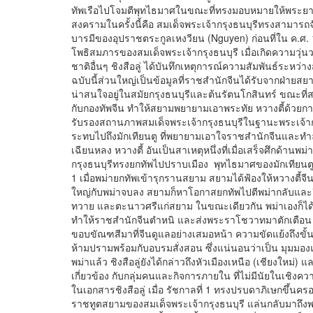
ทัพเรือไปโจมตีพุทไธมาศในขณะที่ทรงมอบหมายให้พระยาย
สงครามในครั้งนี้คือ สมเด็จพระเจ้ากรุงธนบุรีทรงสามารถจั
บารมีของอุปราชตระกูลเหงวียน (Nguyen) ก่อนที่ใน ค.ศ.
โพธิสมภารของสมเด็จพระเจ้ากรุงธนบุรี เมื่อเกิดความวุ
ชาติอื่นๆ ชิงสือลู่ ได้บันทึกเหตุการณ์ความสัมพันธ์ระหว่
ฉบับนี้ส่วนใหญ่เป็นข้อมูลที่ราชสำนักจีนได้รับจากฝ่ายสย
น่าสนใจอยู่ในสมัยกรุงธนบุรีและต้นรัตนโกสินทร์ ขณะที
กับกองทัพจีน ทำให้สยามพยายามเอาพระทัย หวางตี้ด้วย
รับรองสถานภาพสมเด็จพระเจ้ากรุงธนบุรีในฐานะพระเจ้ากรุ
ระทบไปถึงมักเทียนตู ที่พยายามเอาใจราชสำนักจีนแล
เฉียนหลง หวางตี้ อันเป็นสาเหตุหนึ่งที่เมื่อเสร็จศึกด้าน
กรุงธนบุรีทรงยกทัพไปปราบเมือง พุทไธมาศของมักเทียนตูต่อ
1 เมื่อพม่ายกทัพเข้ารุกรานสยาม สยามได้ฟ้องให้หวางตี้จี
ใหญ่กับพม่าจบลง สยามก็หาโอกาสยกทัพไปตีพม่ากลับและถือโ
ทวาย และตะนาวศรีแก่สยาม ในขณะเดียวกัน พม่าเองก็ไ
ทำให้ราชสำนักจีนตำหนิ และส่งพระราโชวาทมาตักเตือน เพร
ขอบขัณฑสีมาที่จีนดูแลอย่างเสมอหน้า ความขัดแย้งถึงขั้นรบ
ห้ามปรามพร้อมกับอบรมสั่งสอน ซึ่งแน่นอนว่าเป็น มุมมอ
พม่าแล้ว ชิงสือลู่ยังได้กล่าวถึงหัวเมืองเหนือ (เชียงใหม
เกี่ยวข้อง กับกลุ่มคนและกิจการภายใน ที่ไม่มีนัยในเชิง
ในเอกสารชิงสือลู่ เมื่อ รัชกาลที่ 1 ทรงปรบดาภิเษกขึ้นค
ราชทูตสยามของสมเด็จพระเจ้ากรุงธนบุรี แล่นกลับมาถึงพระ