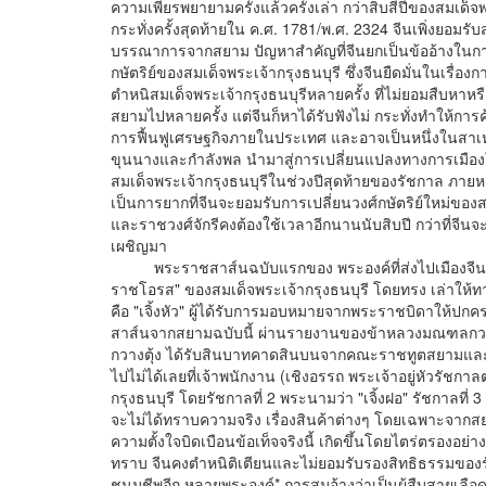
ความเพียรพยายามครั้งแล้วครั้งเล่า กว่าสิบสี่ปีของสมเด็จพ
กระทั่งครั้งสุดท้ายใน ค.ศ. 1781/พ.ศ. 2324 จีนเพิ่งยอมร
บรรณาการจากสยาม ปัญหาสำคัญที่จีนยกเป็นข้ออ้างในกา
กษัตริย์ของสมเด็จพระเจ้ากรุงธนบุรี ซึ่งจีนยืดมั่นในเรื่อง
ตำหนิสมเด็จพระเจ้ากรุงธนบุรีหลายครั้ง ที่ไม่ยอมสืบหาหร
สยามไปหลายครั้ง แต่จีนก็หาได้รับฟังไม่ กระทั่งทำให้การ
การฟื้นฟูเศรษฐกิจภายในประเทศ และอาจเป็นหนึ่งในสาเห
ขุนนางและกำลังพล นำมาสู่การเปลี่ยนแปลงทางการเมือง
สมเด็จพระเจ้ากรุงธนบุรีในช่วงปีสุดท้ายของรัชกาล ภายห
เป็นการยากที่จีนจะยอมรับการเปลี่ยนวงศ์กษัตริย์ใหม่ของส
และราชวงศ์จักรีคงต้องใช้เวลาอีกนานนับสิบปี กว่าที่จีนจ
เผชิญมา
พระราชสาส์นฉบับแรกของ พระองค์ที่ส่งไปเมืองจีนใน ค
ราชโอรส" ของสมเด็จพระเจ้ากรุงธนบุรี โดยทรง เล่าให้ทา
คือ "เจิ้งหัว" ผู้ได้รับการมอบหมายจากพระราชบิดาให้ปกค
สาส์นจากสยามฉบับนี้ ผ่านรายงานของข้าหลวงมณฑลกวางต
กวางตุ้ง ได้รับสินบาทคาดสินบนจากคณะราชทูตสยามและพ่
ไปไม่ได้เลยที่เจ้าพนักงาน (เชิงอรรถ พระเจ้าอยู่หัวรัชกาล
กรุงธนบุรี โดยรัชกาลที่ 2 พระนามว่า "เจิ้งฝอ" รัชกาลที่ 3 
จะไม่ได้ทราบความจริง เรื่องสินค้าต่างๆ โดยเฉพาะจาก
ความตั้งใจบิดเบือนข้อเท็จจริงนี้ เกิดขึ้นโดยไตร่ตรองอย
ทราบ จีนคงตำหนิติเตียนและไม่ยอมรับรองสิทธิธรรมของรัช
ชนมชีพอีก หลายพระองค์* การสมอ้างว่าเป็นผู้สืบสายเลือด