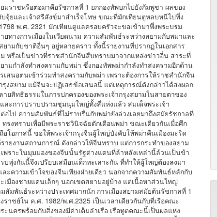
มราชหรือต่อมาคือรัชกาลที่ 1 ยกกองทัพบกไปยังกัมพูชา ผลของ
บจุ้ยและเจ้าศรีสังข์มาสำเร็จโทษ ขณะที่มักเทียนตูหลบหนีไปพึ่ง
 1798 พ.ศ. 2321 มักเทียนตูแลครอบครัวจะขอเข้ามาพึ่งพระบรม
่นวายทางการเมืองในเวียดนาม ความสัมพันธ์ระหว่างสยามกับพม่าและ
างสยามกับชาติอื่นๆ อยู่หลายคราว ทั้งนี้รายงานที่ปรากฏในเอกสาร
าม หรือเป็นข่าวที่ราชสำนักจีนสืบทราบมาจากแหล่งข่าวอื่น สาระที่
่สยามกำลังทำสงครามกับพม่า ซึ่งกองทัพพม่ากำลังทำสงครามอีกด้าน
การเสนอตนเข้าร่วมทำสงครามกับพม่า เพราะต้องการให้ราชสำนักจีน
งสยาม แม้จีนจะปฏิเสธข้อเสนอนี้ แต่เหตุการณ์ดังกล่าวได้ส่งผลก
ะทำลายสิทธิธรรมในการปกครองของพระเจ้ากรุงสยามในสายตาของ
พม่าและการปราบปรามชุมนุมใหญ่ทั้งสี่แห่งแล้ว สมเด็จพระเจ้า
ไป ความสัมพันธ์ที่ไม่ราบรื่นกับพม่ายังล่วงเลยมาถึงสมัยรัชกาลที่
น ทรงทราบเพื่อมีพระราชวินิจฉัยตักเตือนพม่า ขณะเดียวกันเมื่อศึก
อกาสนี้ ขอให้พระเจ้ากรุงจีนผู้ใหญ่บังคับให้พม่าคืนเมืองมะริด
ด้รายงานสถานการณ์ ดังกล่าวให้จีนทราบ แต่การกระทำของสยาม
าะในมุมมองของจีนนั้นรัฐต่างแดนที่ล้าหลังเหล่านี้ล้วนเป็นข้า
พุ่งกันนี้จึงเปรียบเสมือนเด็กทะเลาะกัน ที่ทำให้ผู้ใหญ่ต้องลงมา
งและความเข้าใจของจีนเพียงฝ่ายเดียว นอกจากความสัมพันธ์หลักกับ
่) และเมืองชายแดนเล็กๆ นอกเขตสยามอยู่บ้าง แต่เนื้อหาส่วนใหญ่
ความสัมพันธ์ระหว่างประเทศมากนัก การเมืองสยามสมัยต้นรัชกาลที่ 1
รองราชย์ใน ค.ศ. 1982/พ.ศ.2325 เป็นเวลาเดียวกันกับที่เรือคณะ
นครพร้อมกับสิ่งของมีค่าเต็มลำเรือ เรือทูตคณะนี้เป็นผลแห่ง