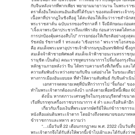
กับจีนหลังจากที่พากเพียร พยายามมายาวนาน ในพระราชส
ตราตั้งอันใหม่แทนอันเดิมที่ได้รับมา ของสมเด็จพระเจ้ากรุง
เนื้อหาที่ปรากฎในชิงสือลู่ ได้สะท้อนให้เห็นว่าราชสำนักสย
พระราชสาส์น ฉบับแรกของรัชกาลที่ 1 จึงมีลักษณะถ่อมตน
"เจิ้งเจาพระบิดาประชวรถึงแก่พิราลัย ก่อนสวรรคตได้ทรง
การปกป้องคุ้มครองสืบไป" การยกย่องให้เกียรติอย่างสูงสุด
รัชสมัย รัชกาลที่ 1 ทรงแต่ง "เชิงอรรถ * พระราชโอรสของ
คือ สมเด็จพระมหาอุปราชเจ้าฟ้ากรมขุนอินทรพิทักษ์ ซึ่งถ
สมเด็จจ้าฟ้าชายทัศพงศ์ สมเด็จเจ้าฟ้าชายนเรนทรราชกุมา
รานุชิต เป็นต้น) คณะราชทูตบรรณาการไปจิ้มก้องกรุงจี
หลักฐานภายหลังว่า จีน ได้ทราบความจริงที่เกิดขึ้น และได
ความสัมพันธ์ระหว่างสยามกับจีน แต่อย่างใด ในขณะเดียวกั
ทางการเมืองอันแยบยล ที่ทำให้ความสัมพันธ์ กับจีนดำเนิน
เอกสารจดหมายเหตุที่บันทึกว่าการไป “จิ้มก้อง” ของคณะท
ทำไมพระเจ้าตากต้องแกล้งบ้า แกล้งตายเพื่อหนีหนี้เพียง 60,
ดังนั้น หากสภาวะเศรษฐกิจในกรุงธนบุรีตกต่ำขนาดต้องก
เรือที่บรรทุกเครื่องราชบรรณาการ 4 ลำ และเรือสินค้าอีก 
เกี่ยวกับเรื่องเงินที่พระมหากษัตริย์ให้แก่ข้าราชการ
หนังสือแผ่นดินพระเจ้าตาก โดยอ้างถึงจดหมายของบาทหลวงใน
ข้าราชการและทหาร ความว่า
“…เมื่อวันที่ 22 เดือนกรกฎาคม พ.ศ. 2322 เป็นวันที่จะ
พระเจ้าตากจึงได้รับสั่งให้พวกนี้เข้าไปเฝ้าและได้รับสั่ง