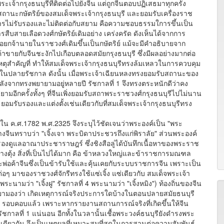
ระเจ้ากรุงธนบุรีที่ติดต่อไปยังจีน แต่ถูกจีนตอบปฏิเสธมาทุกครั้ง
ับสถานะกษัตริย์ของสมเด็จพระเจ้ากรุงธนบุรี และยอมรับเครื่องราช
รไม่รับรองและไม่ติดต่อกับสยาม คือความชอบธรรมใการขึ้นเป็น
การสืบสายเลือดวงศ์กษัตริย์เดิมอย่าง เคร่งครัด ดังเห็นได้จากการ
ือยกจ้านายในราชวงศ์เดิมขึ้นเป็นกษัตริย์ แม้จะมีคำอธิบายจาก
ค้าขายกับจีนชะงักไปเกือบตลอดสมัยกรุงธนบุรี ซึ่งมีผลอย่างมากต่อ
ตุสำคัญที่ ทำให้สมเด็จพระเจ้ากรุงธนบุรีทรงล้มเหลวในการควบคุม
ในปลายรัชกาล ดังนั้น เมื่อพระเจ้าเฉียนหลงทรงยอมรับสถานะของ
ลังจากทรงพยายามอยู่หลายปี รัชกาลที่ 1 จึงทรงตระหนักดีว่าคง
ยามอีกครั้งทั้งๆ ที่จีนเพิ่งยอมรับสถาพระราชวงศ์กรุงธนบุรีไปไม่นาน
ะยอมรับรองและแต่งตั้งเช่นเดียวกับที่สมเด็จพระเจ้ากรุงธนบุรีทรง
.ศ.1782 พ.ศ.2325 จึงระบุไว้ชัดเจนว่าพระองค์เป็น "พระ
งจีนทราบว่า "เจิ้งเจา พระบิดาประชวรถึงแก่พิราลัย" ส่วนพระองค์
รองดูแลอาณาประชาราษฎร์ ซึ่งชิงสือลู่ได้บันทึกเนื้อหาของพระราช
ุ้ง สิ่งที่เป็นไปได้มาก คือ ข้าหลวงใหญ่และข้าราชการมณฑล
อค้าจีนซึ่งเป็นข้ารับใช้และคุ้นเคยกับระบบราชการจีน เพราะเป็น
ต่อๆ มาของราชวงศ์จักรีทรงใช้แซ่เจิ้ง แซ่เดียวกับ สมเด็จพระเจ้า
พระนามว่า "เจิ้งฝู" รัชกาลที่ 4 พระนามว่า "เจิ้งหมิง") ท้องถิ่นของจีน
สยามองว่า เกิดเหตุการณ์จริงประการใดบ้างในตอนปลายสมัยธนบุรี
่าง รอบคอบแล้ว เพราะหากรายงานสถานการณ์จริงที่เกิดขึ้นให้จีน
กาลที่ 1 แน่นอน อีกทั้งในวลานั้นเชื้อพระวงค์ธนบุรียังดำรงพระ
เดียวกัน จึงเป็นเหตุผลที่เหมาะสมที่สุดในการสานต่อความสัมพันธ์