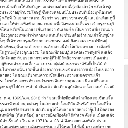
ำให้พระเจ้าเฉียนหลงไม่ให้การรับรองสถานภาพของสมเด็จพระเจ้
มืองที่ก่อให้เกิดปัญหาแก่พระองค์มากที่สุดคือ เจ้าจุ้ย หรือเจ้าชุ่ย
พระเจ้าอยู่หัวบรมโกษฐ์ ซึ่งทรงหลบหนีไปประทับที่เมืองพุทไธมาศ
่ หรือที่ ในเอกสารสยามเรียกว่า พระยาราชาเศรษฐี และมักเทียนตูนี้
ยา และให้ข่าวเพื่อทำลายความน่าเชื่อถือของสมเด็จพระเจ้ากรุงธนบุรี
ม่ หรือที่ในเอกสารจีนเรียกว่า กันเอินซื่อ เป็นชาวจีนที่เร่ร่อนมา
มืองถูกกองทัพพม่าทำลายลง แทนที่จะช่วยหลือเจ้านายเก่าฟื้นฟูบ้าน
ริย์ ทั้งๆ ที่เจ้านายกรุงศรีอยุธยาหลายพระองค์ ยังทรงพระชนม์ชีพอยู่
กมักเทียนตูนั้นเอง คำรายงานดังกล่าวนี้ทำให้เกิดผลทางการเมืองที่
ูในฐานะผู้ทรงคุณธรรม ในขณะที่ตอบปฏิเสธคณะราชทูตที่ สมเด็จ
ชสำนักจีนยอมรับบรรณาการจากผู้ที่ไม่มีสิทธิธรรมทางการเมืองเช่น
ผู้ที่กระต่างกระเตื่องและบรรดาผู้ต่อต้านราชวงศ์ชิงก็เป็นได้ คำ
็นไปในทางลบนั้น เกิดขึ้นเนื่องจากการแข่งขันทางการเมืองในเขตอ่าว
่มสลายลง ในขณะเดียวกันความขัดแย้งระหว่างสมเด็จพระเจ้า
ลประโยชน์ทางการค้าระหว่างชาวจีนต่างกลุ่มภาษา คือ แต้จิ๋วและ
รุงธนบุรีไปยังราชสำนักจีนแล้ว มักเทียนตูยังมักฉวยโอกาสเข้าโจมตี
ศ. 1369/พ.ศ. 2312 ว่า "ขณะนี้ม่อซื่อหลินจ้าเมืองเหอเซียนเจิ้น
บบรรดาหัวหน้ากลุ่มต่างๆ ในสยามเข้าโจมตีกันเอินซื่อ" การโจมตีใน
บชุมนุมนครศรีธรรมราช มักเทียนตูได้ให้หลานชายพาเจ้าจุ้ยไป ยึดครอง
ิพิธ (ตันเหลียง) สามารถยืดเมืองคืนได้สำเร็จ ดังนั้น เมื่อสมเด็จ
้สำเร็จแล้ว ใน ค.ศ.1971/พ.ศ. 2314 จึงทรงยกกองทัพไปปราบ
จัดคู่แข่งทางการเมืองของพระองค์ให้หมดไป ทั้งนี้ พระองค์ทรงยก