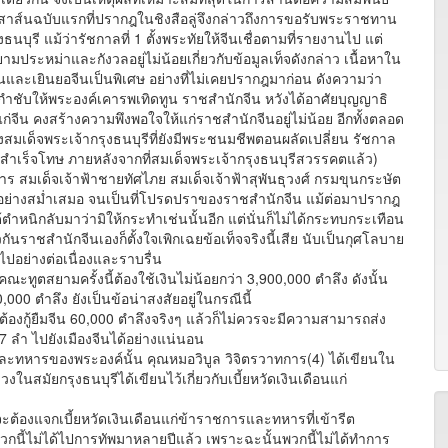
าส์นฉบับแรกที่ปรากฎในชิงสือลู่จึงกล่าวถึงการขอรับพระราชทาน
ธนบุรี แม้ว่ารัชกาลที่ 1 ตั้งพระทัยให้จีนเชื่อตามที่รายงานไป แต่
ามประหม่าและกังวลอยู่ไม่น้อยเกี่ยวกับข้อมูลเท็จดังกล่าว เนื้อหาใน
และเยินยอจีนเป็นพิเศษ อย่างที่ไม่เคยปรากฎมาก่อน ดังความว่า
กำชับให้พระองค์เคารพเทิดทูน ราชสำนักจีน หวังได้อาศัยบุญญาธิ
แก่จีน คงสร้างความพึงพอใจให้แก่ราชสำนักจีนอยู่ไม่น้อย อีกทั้งตลอด
สมเด็จพระเจ้ากรุงธนบุรีที่ยังมีพระชนมชีพตอนผลัดเปลี่ยน รัชกาล
ูกสำเร็จโทษ ภายหลังจากที่สมเด็จพระเจ้ากรุงธนบุรีสวรรคตแล้ว)
ร สมเด็จเจ้าฟ้าชายทัศไภย สมเด็จเจ้าฟ้าสุพันธุวงศ์ กรมขุนกระษัต
นอย่างสม่ำเสมอ จนเป็นที่โปรดปราของราชสำนักจีน แม้ต่อมาปรากฎ
้ตำหนิกลับมาว่ามิให้กระทำเช่นนั้นอีก แต่นั่นก็ไม่ได้กระทบกระเทือน
นราชสำนักจีนเองก็ตั้งใจเพิกเฉยข้อเท็จจริงนี้เสีย นับเป็นกุศโลบาย
ไปอย่างต่อเนื่องและราบรื่น
ูตสยามครั้งนี้ต้องใช้เงินไม่น้อยกว่า 3,900,000 ตำลึง ดังนั้น
000 ตำลึง ยังเป็นข้อน่าสงสัยอยู่ในกรณีนี้
ู้ยืมจีน 60,000 ตำลึงจริงๆ แล้วก็ไม่ควรจะมีความสามารถส่ง
7 ลำ ไปยังเมืองจีนได้อย่างแน่นอน
และทหารของพระองค์นั้น คุณหมอวิบูล วิจิตรวาทการ(4) ได้เขียนใน
สมัยกรุงธนบุรีได้เขียนไว้เกี่ยวกับเบี้ยหวัดเงินเดือนแก่
ต้องแจกเบี้ยหวัดเงินเดือนแก่ข้าราชการและทหารที่เข้ารีต
ว่าพวกนี้ไม่ได้ไปการทัพมาหลายปีแล้ว เพราะฉะนั้นพวกนี้ไม่ได้ทำการ