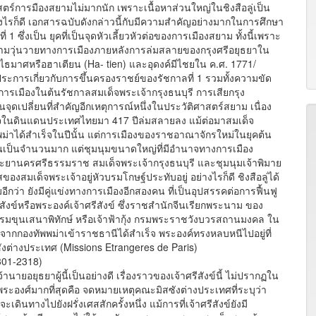
ร์การมืองสยามไม่มากนัก เพราะเนื้อหาส่วนใหญ่ในชิงสือลู่เป็น
งไรก็ดี เอกสารฉบับดังกล่าวนี้กับมีความสำคัญอย่างมากในการศึกษา
 ซึ่งเป็น ยุคที่เป็นจุดหัวเลี้ยวหัวต่อของการเมืองสยาม ทั้งนี้เพราะ
ณ์ความวุ่นวายทางการเมืองภายหลังการล่มสลายของกรุงศรีอยุธยาใน
ุทไธมาศหรือฮาเตียน (Ha- tien) และอุดงค์มีไชยใน ค.ศ. 1771/
งประการเกี่ยวกับการขึ้นครองราชย์ของรัชกาลที่ 1 รวมทั้งความขัด
การเมืองในต้นรัชกาลสมเด็จพระเจ้ากรุงธนบุรี การเสียกรุง
นจุดเปลี่ยนที่สำคัญอีกเหตุการณ์หนึ่งในประวัติศาสตร์สยาม เนื่อง
ำนาจในดินแดนประเทศไทยมา 417 ปีล่มสลายลง แม้ต่อมาสมเด็จ
่าได้สำเร็จในปีนั้น แต่การเมืองของราชอาณาจักรใหม่ในยุคต้น
ขึ้นเป็นจำนวนมาก แต่ชุมนุมขนาดใหญ่ที่มีอำนาจทางการเมือง
ยานครศรีธรรมราช สมเด็จพระเจ้ากรุงธนบุรี และชุมนุมเจ้าพิมาย
ของสมเด็จพระเจ้าอยู่หัวบรมโกษฐ์ประทับอยู่ อย่างไรก็ดี ชิงสือลู่ได้
มอีกว่า ยังมีคู่แข่งทางการเมืองอีกสองคน ที่เป็นอุปสรรคต่อการฟื้นฟู
สังข์หรือพระองค์เจ้าศรีสังข์ ซึ่งราชสำนักจีนเรียกพระนาม ของ
กรมขุนเสนาพิทักษ์ หรือเจ้าฟ้ากุ้ง กรมพระราชวังบวรสถานมงคล ใน
ังจากกองทัพพม่าเข้าราชธานีได้สำเร็จ พระองค์ทรงหลบหนีไปอยู่ที่
งต่างประเทศ (Missions Etrangeres de Paris)
01-2318)
อยุธยาผู้นี้เป็นอย่างดี เรื่องราวของเจ้าศรีสังข์นี้ ไม่ปรากฏใน
บพระองศ์มากที่สุดคือ จดหมายเหตุคณะมิสซังต่างประเทศที่ระบุว่า
นทางไปยังฝรั่งเศสสักครั้งหนึ่ง แม้การที่เจ้าศรีสังข์ยังมี