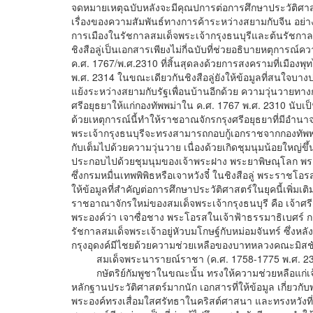
จดหมายเหตุฉบับหลังจะมีคุณปการต่อการศึกษาประวัติศาสต
เรื่องของความสัมพันธ์ทางการค้าระหว่างสยามกับจีน อย่า
การเมืองในรัชกาลสมเด็จพระเจ้ากรุงธนบุรีและต้นรัชกาลที่ 1
ชิงสือลู่เป็นเอกสารเพียงไม่กี่ฉบับที่ช่วยอธิบายหตุการ
ค.ศ. 1767/พ.ศ.2310 ที่สิ้นสุดลงด้วยการสงครามที่เมืองพ
พ.ศ. 2314 ในขณะเดียวกันชิงสือลู่ยังให้ข้อมูลที่สนใจบา
แย้งระหว่างสยามกับรัฐเพื่อนบ้านอีกด้วย ความวุ่นวายทาง
ศรีอยุธยาให้แก่กองทัพพม่าใน ค.ศ. 1767 พ.ศ. 2310 นับเป็
ด้วยเหตุการณ์นี้ทำให้ราชอาณจักรกรุงศรีอยุธยาที่มีอ
พระเจ้ากรุงธนบุรีจะทรงสามารถกอบกู้เอกราชจากกองทัพพม
กับเต็มไปด้วยความวุ่นวาย เนื่องด้วยเกิดชุมนุมน้อยใหญ่
ประกอบไปด้วยชุมนุมของเจ้าพระฝาง พระยาพิษณุโลก พระ
ซึ่งกรมหมื่นเทพพิพิธหรือเจาหวังจี๋ ในชิงสือลู่ พระราชโอรส
ให้ข้อมูลที่สำคัญต่อการศึกษาประวัติศาสตร์ในยุคนี้เพิ่มเติ
ราชอาณาจักรใหม่ของสมเด็จพระเจ้ากรุงธนบุรี คือ เจ้าศรี
พระองค์ว่า เจาซื่อชาง พระโอรสในเจ้าฟ้าธรรมาธิเบศร์ 
รัชกาลสมเด็จพระเจ้าอยู่หัวบมโกษฐ์กับหม่อมจันทร์ ซึ่งหล
กรุงอุดงค์มีไชยด้วยความช่วยเหลือของบาทหลวงคณะมิสชั
สมเด็จพระนารายณ์ราชา (ค.ศ. 1758-1775 พ.ศ. 23
กษัตริย์กัมพูชาในขณะนั้น ทรงให้ความช่วยหลือแก่เจ้านาย
หลักฐานประวัติศาสตร์มากนัก เอกสารที่ให้ข้อมูล เกี่ยวกั
พระองค์ทรงเสื่อมใสศรัทธาในคริสต์ศาสนา และทรงหวังที่จะเดิ