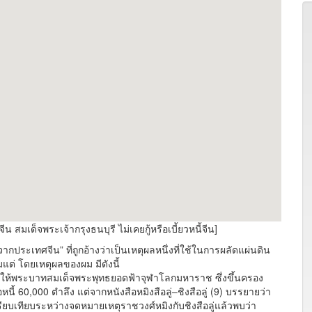
มเด็จพระเจ้ากรุงธนบุรี ไม่เคยกู้หรือเบี้ยวหนี้จีน]
ประเทศจีน” ที่ถูกอ้างว่าเป็นเหตุผลหนึ่งที่ใช้ในการผลัดแผ่นดิน
ต่ โดยเหตุผลของผม มีดังนี้
็ให้พระบาทสมเด็จพระพุทธยอดฟ้าจุฬาโลกมหาราช ซึ่งขึ้นครอง
 60,000 ตำลึง แต่จากหนังสือหมิงสือลู่–ชิงสือลู่ (9) บรรยายว่า
ปรียบเทียบระหว่างจดหมายเหตุราชวงศ์หมิงกับชิงสือลู่แล้วพบว่า