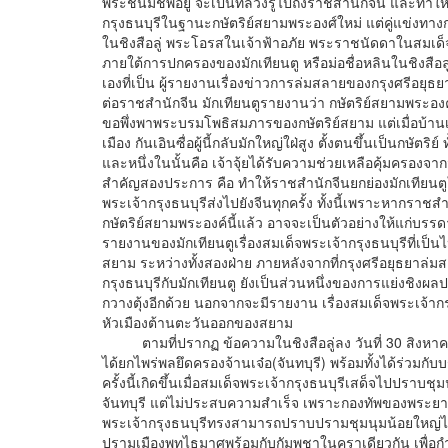
พระชนม์ชีพอยู่ จะเป็นที่ล่วงรู้ไปถึงราชสำนักจีน และท
กรุงธนบุรีในฐานะกษัตริย์สยามพระองศ์ใหม่ แต่คู่แข่งทางการเ
ในชิงสือลู่ พระโอรสในเจ้าฟ้าอภัย พระราชนัดดาในสมเด็จ
ภายใต้การปกครองของมักเทียนตู หรือม่อชื่อหลินในชิงสือลู
เองที่เป็น ผู้รายงานเรื่องข่าวการล่มสลายของกรุงศรีอยุธ
ต่อราชสำนักจีน มักเทียนตูรายงานว่า กษัตริย์สยามพระองค์ให
ขอพึ่งพาพระบรมโพธิสมภารของกษัตริย์สยาม แต่เมื่อบ้านเ
เมือง กันเอินซื่อผู้นี้กลับมักใหญ่ใฝ่สูง ตั้งตนขึ้นเป็นกษัต
และหนึ่งในนั้นคือ เจ้าจุ้ยได้รับความช่วยเหลือคุ้มครองจา
สำคัญสองประการ คือ ทำให้ราชสำนักจีนยกย่องมักเทียนต
พระเจ้ากรุงธนบุรีส่งไปยังจีนทุกครั้ง ทั้งนี้เพราะหากรา
กษัตริย์สยามพระองค์นี้แล้ว อาจจะเป็นตัวอย่างให้แก่บรรดา
รายงานของมักเทียนตูเรื่องสมเด็จพระเจ้ากรุงธนบุรีที่เป
สยาม ระหว่างทั้งสองฝ่าย ภายหลังจากที่กรุงศรีอยุธยาล
กรุงธนบุรีกับมักเทียนตู ยังเป็นส่วนหนึ่งของการแย่งชิงผ
กวางตุ้งอีกด้วย นอกจากจะมีรายงาน เรื่องสมเด็จพระเจ้าก
หัวเมืองต้านตะวันออกของสยาม
ตามที่ปรากฏ ข้อความในชิงสือลู่ลง วันที่ 30 สิงหาคม ค.
ได้ยกไพร่พลยึดครองจ้านเจ๋อ(จันทบุรี) พร้อมทั้งได้ร่วมกั
ครั้งนี้เกิดขึ้นเมื่อสมเด็จพระเจ้ากรุงธนบุรีเสด็จไปปรา
จันทบุรี แต่ไม่ประสบความสำเร็จ เพราะกองทัพของพระยาเทพพ
พระเจ้ากรุงธนบุรีทรงสามารถปราบปรามชุมนุมน้อยใหญ่ได
ปรามเมืองพุทไธมาศพร้อมกับกัมพูชาในคราเดียวกัน เพื่อกำ