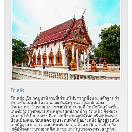
วัดเสด็จ
วัดเสด็จ เป็นวัดมหานิกายที่เก่าแก่ไม่ปรากฏชื่อและหลักฐานว่า
สร้างขึ้นในสมัยใด แต่พอจะสันนิษฐานว่าในสมัยเมือง
กำแพงเพชรโบราณ ประชาชนในละแวกนี้ร่วมใจกันสร้างขึ้น
เดิมชื่อวัดราชพฤกษ์ สาเหตุที่เรียกชื่อวัดนี้ว่า วัดเสด็จ จึงพอจะ
อนุมานได้เป็น ๒ ทาง คือทางหนึ่งอาจจะมีผู้ใหญ่หรือผู้ปกครอง
บ้านเมืองสมัยก่อนเสด็จมาประทับที่วัดนี้อย่างหนึ่ง อีกอย่างหนึ่ง
เคยมีผู้สูงอายุเล่าว่าเคยเห็นพระธาตุเสด็จจากวัดเสด็จนี้ไปยัง
เจดีย์ที่วัดพระบรมธาตุฝั่งนครชุมและในบางครั้งพระธาตุก็จะ