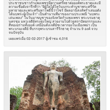
ประชาชนชาวกำแพงเพชรมีความศรัทธาต่อองค์พระธาตุและมี
ความเชื่อดังจารึกที่ว่า "ผิผู้ใดได้ไหว้นบกระทำบูชาพระศรีรัต
มหาธาตุและพระศรีมหาโพธิ์นี้ว่าไซร้ มีผลอานิสงส์พร่ำเสมอดัง
ได้นบพระผู้เป็นเจ้า" เป็นตำนานที่มาของงานประเพณี "นบพระ
เล่นเพลง" ในวันมาฆบูชาของจังหวัดกำแพงเพชร พระบรมธาตุ
นครชุม มหาเจดีย์ทรงสูงใหญ่ สวยงามไปด้วยสถาปัตยกรรมและ
สีทองอร่ามทั้งองค์ เสมือนดั่งเจดีย์ชเวดากองในเมืองพม่า เป็น
พระบรมเจดีย์ ที่บรรจุพระบรมสารีริกธาตุ จำนวน 9 องค์ จวบ
จนปัจจุบัน
เผยแพร่เมื่อ 02-02-2017 ผู้เช้าชม 4,016