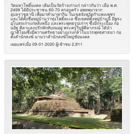
วัดมหาโพธิ์มงคล เดิมเป็นวัดร้างเก่าแก่ กล่าวกันว่า เมื่อ พ.ศ.
2499 ได้มีประชาชน 60-70 ครอบครัว อพยพมาจาก
อุบลราชธานี เพื่อมาทำมาหากิน ในเขตจังหวัดกำแพงเพชร
และได้ตั้งชื่อหมู่บ้านว่าทุ่งโพธิ์ทะเล ซึ่งเขตท่ี่ตั้งหมู่บ้านนี้ มีพระ
อุโบสถเก่าแก่หลังหนึ่ง และพระพุทธรูปเก่าๆ ซึ่งมีกระเบื้อง ก่้อ
นอิฐ ศิลาแลงปรักหักทับถมอยู่ พระครูวิบูย์ศิลาภรณ์ ได้นำ
ญาติโยมซึ่งมีความศรัทธาอย่างแรงกล้าในบวรพุทธศาสนา ก่อ
ตั้งสำนักสงฆ์ นามว่าสำนักสงฆ์ใหญ่ชัยมงคล
เผยแพร่เมื่อ 09-01-2020 ผู้เช้าชม 2,811