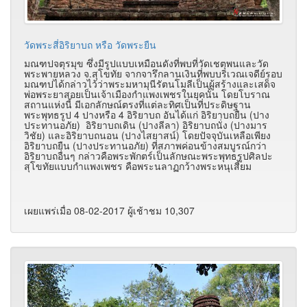
วัดพระสี่อิริยาบถ หรือ วัดพระยืน
มณฑปจตุรมุข ซึ่งมีรูปแบบเหมือนดังที่พบที่วัดเชตุพนและวัด
พระพายหลวง จ.สุโขทัย จากจารึกลานเงินที่พบบริเวณเจดีย์รอบ
มณฑปได้กล่าวไว้ว่าพระมหามุนีรัตนโมลีเป็นผู้สร้างและเสด็จ
พ่อพระยาสอยเป็นเจ้าเมืองกำแพงเพชรในยุคนั้น โดยโบราณ
สถานแห่งนี้ มีเอกลักษณ์ตรงที่แต่ละทิศเป็นที่ประดิษฐาน
พระพุทธรูป 4 ปางหรือ 4 อิริยาบถ อันได้แก่ อิริยาบถยืน (ปาง
ประทานอภัย) อิริยาบถเดิน (ปางลีลา) อิริยาบถนั่ง (ปางมาร
วิชัย) และอิริยาบถนอน (ปางไสยาสน์) โดยปัจจุบันเหลือเพียง
อิริยาบถยืน (ปางประทานอภัย) ที่สภาพค่อนข้างสมบูรณ์กว่า
อิริยาบถอื่นๆ กล่าวคือพระพักตร์เป็นลักษณะพระพุทธรูปศิลปะ
สุโขทัยแบบกำแพงเพชร คือพระนลาฏกว้างพระหนุเสี้ยม
เผยแพร่เมื่อ 08-02-2017 ผู้เช้าชม 10,307