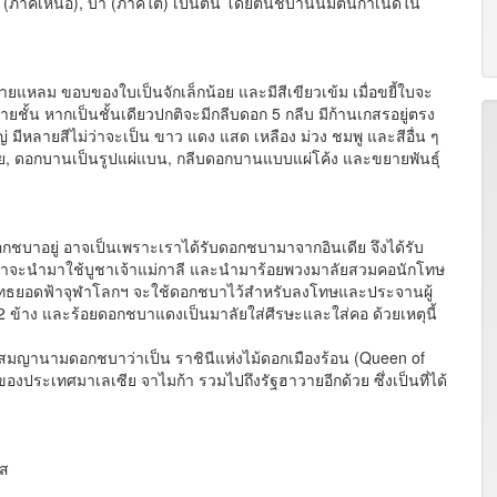
แดง (ภาคเหนือ), บา (ภาคใต้) เป็นต้น โดยต้นชบานั้นมีต้นกำเนิดใน
หลม ขอบของใบเป็นจักเล็กน้อย และมีสีเขียวเข้ม เมื่อขยี้ใบจะ
ยชั้น หากเป็นชั้นเดียวปกติจะมีกลีบดอก 5 กลีบ มีก้านเกสรอยู่ตรง
หลายสีไม่ว่าจะเป็น ขาว แดง แสด เหลือง ม่วง ชมพู และสีอื่น ๆ
ย, ดอกบานเป็นรูปแผ่แบน, กลีบดอกบานแบบแผ่โค้ง และขยายพันธุ์
าอยู่ อาจเป็นเพราะเราได้รับดอกชบามาจากอินเดีย จึงได้รับ
ชบาจะนำมาใช้บูชาเจ้าแม่กาลี และนำมาร้อยพวงมาลัยสวมคอนักโทษ
ยอดฟ้าจุฬาโลกฯ จะใช้ดอกชบาไว้สำหรับลงโทษและประจานผู้
2 ข้าง และร้อยดอกชบาแดงเป็นมาลัยใส่ศีรษะและใส่คอ ด้วยเหตุนี้
ง
นามดอกชบาว่าเป็น ราชินีแห่งไม้ดอกเมืองร้อน (Queen of
ของประเทศมาเลเซีย จาไมก้า รวมไปถึงรัฐฮาวายอีกด้วย ซึ่งเป็นที่ได้
ใส