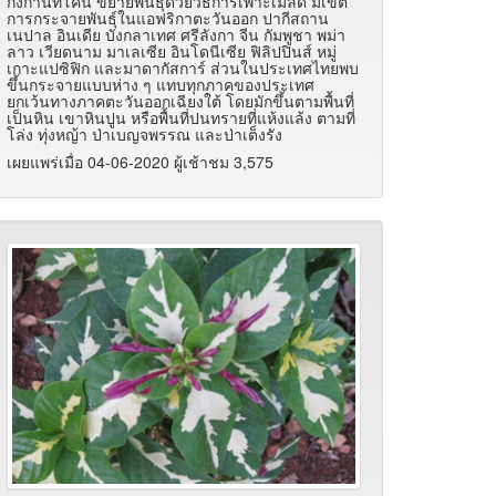
กิ่งก้านที่โคน ขยายพันธุ์ด้วยวิธีการเพาะเมล็ด มีเขต
การกระจายพันธุ์ในแอฟริกาตะวันออก ปากีสถาน
เนปาล อินเดีย บังกลาเทศ ศรีลังกา จีน กัมพูชา พม่า
ลาว เวียดนาม มาเลเซีย อินโดนีเซีย ฟิลิปปินส์ หมู่
เกาะแปซิฟิก และมาดากัสการ์ ส่วนในประเทศไทยพบ
ขึ้นกระจายแบบห่าง ๆ แทบทุกภาคของประเทศ
ยกเว้นทางภาคตะวันออกเฉียงใต้ โดยมักขึ้นตามพื้นที่
เป็นหิน เขาหินปูน หรือพื้นที่ปนทรายที่แห้งแล้ง ตามที่
โล่ง ทุ่งหญ้า ป่าเบญจพรรณ และป่าเต็งรัง
เผยแพร่เมื่อ 04-06-2020 ผู้เช้าชม 3,575