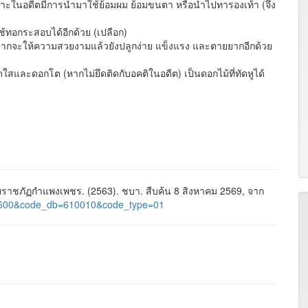
พราะในอดีตมีการนำมาใช้ย้อมผม ย้อมขนตา หรือนำไปทารองเท้า (จึง
้ทอกระสอบได้อีกด้วย (เปลือก)
กจากจะให้ความสวยงามแล้วยังปลูกง่าย แข็งแรง และตายยากอีกด้วย
และดอกโต (หากไม่ยึดติดกับอคติในอดีต) เป็นดอกไม้ที่ทัดหูได้
าชภัฏกำแพงเพชร. (2563). ชบา. สืบค้น 8 สิงหาคม 2569, จาก
id=1600&code_db=610010&code_type=01