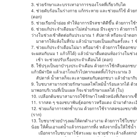
3. ช่วยรักษาและบรรเทาอาการของโรคที่เกี่ยวกับไต
4. ช่วยดับร้อนในร่างกาย แก้กระหาย และช่วยแก้ไข้ ด้วย
(ดอก)
5. ช่วยเรียกน้ำย่อย ทำให้อาการมีรสชาติดีขึ้น ด้วยการใช
6. ช่วยแก้ประจำเดือนมาไม่สม่ำเสมอ มีระดูขาว ด้วยก
ว่างในช่วงเช้าติดต่อกันประมาณ 1 สัปดาห์ หรือจะนำดอ
มาตากให้แห้งในที่ร่ม แล้วนำมาบดเป็นผงกินครั้งละ 1 ช้
7. ช่วยแก้ประจำเดือนไม่มา หรือมาช้า ด้วยการใช้ดอกชบ
จะผสมกับนม 1 แก้วก็ได้) แล้วนำมาดื่มตอนท้องว่างในช่ว
เช้า จะช่วยปรับเรื่องประจำเดือนได้ (ดอก)
8. ใช้ปรุงเป็นยาบำรุงประจำเดือน ด้วยการใช้กลีบดอกชบา
แก้วมีฝาปิด แล้วเอาโถแก้วไปตากแดดทิ้งไว้ประมาณ 3
สัปดาห์ น้ำตาลก็จะละลายผสมกับดอกชบา แล้วยำมากินครั
9. ใบชบาสามารถช่วยรักษาแผลไฟไหม้น้ำร้อนลวกได้ ด้
มาพอกบริเวณที่เป็นแผล ก็จะช่วยรักษาแผลได้ (ใบ)
10. เปลือกต้นชบาสามารถใช้รักษาโรคผิวหนังที่เกิดจากเชื้
11. รากสด ๆ ของชบาพันธุ์ดอกขาวหรือแดง นำมาตำละเอีย
12. ช่วยแก้อาการฟกช้ำบวม ด้วยการใช้รากสดของชบาพั
(ราก)
13. ใบชบาช่วยบำรุงผมให้ดกดำเงางาม ด้วยการใช้ใบชบา
น้อย ให้คั้นเอาแต่น้ำแล้วกรองกากทิ้ง หลังจากนั้นให้ใช้น้ำ
เมือกจากใบชบามาใช้สระผม จะช่วยชำระล้างสิ่งสกปรก