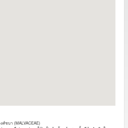
่ในวงศ์ชบา (MALVACEAE)