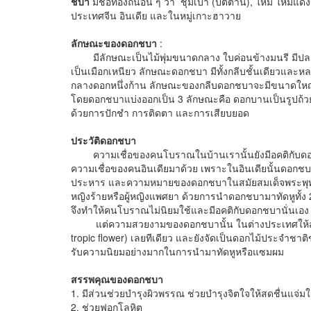
ชบา
มีชื่อท้องถิ่นอื่น ๆ ว่า ชุมเบา (ปัตตานี), ใหม่ ใหม่
ประเทศจีน อินเดีย และในหมู่เกาะฮาวาย
ลักษณะของดอกชบา
:
มีลักษณะเป็นไม้พุ่มขนาดกลาง ใบค่อนข้างมนรี มีปลายแ
เป็นเมือกเหนียว ลักษณะดอกชบา มีทั้งกลีบชั้นเดียวและหลา
กลางดอกหนึ่งก้าน ลักษณะของกลีบดอกชบาจะมีขนาดใหญ่ มี
โดยดอกชบาแบ่งออกเป็น 3 ลักษณะคือ ดอกบานเป็นรูปถ้ว
ด้วยการปักชำ การติดตา และการเสียบยอด
ประวัติดอกชบา
ความเชื่อของคนโบราณในบ้านเรานั้นยังมีอคติกับดอกชบ
ความเชื่อของคนอินเดียมาด้วย เพราะในอินเดียนั้นดอก
ประหาร และความหมายของดอกชบาในสมัยสมเด็จพระพุทธ
หญิงร้ายหรือผู้หญิงแพศยา ด้วยการนำดอกชบามาทัดหูทั้ง 
จึงทำให้คนโบราณไม่นิยมใช้และมีอคติกับดอกชบานั่นเอ
แต่ความสวยงามของดอกชบานั้น ในต่างประเทศให้สมญา
tropic flower) เลยทีเดียว และยังจัดเป็นดอกไม้ประจำชาติ
รับความนิยมอย่างมากในการนำมาทัดหูหรือแซมผม
สรรพคุณของดอกชบา
1. มีส่วนช่วยบำรุงผิวพรรณ ช่วยบำรุงจิตใจให้สดชื่นแจ่ม
2. ช่วยฟอกโลหิต