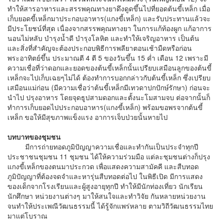
ทำให้สารอาหารและสรรพคุณทางยาดึงดูดขึ้นไปที่ยอดต้นขี้เหล็ก เมื่อ
เก็บยอดขี้เหล็กมาประกอบอาหาร(แกงขี้เหล็ก) และรับประทานแล้วจะ
มีประโยชน์ที่สุด เนื่องจากสรรพคุณทางยา ในการแก้ท้องผูก แก้อาการ
นอนไม่หลับ บำรุงน้ำดี บำรุงโลหิต และทำให้เจริญอาหาร เป็นต้น
และสิ่งที่สำคัญจะต้องประกอบพิธีการพลียาตอนเช้ามืดหรือก่อน
พระอาทิตย์ขึ้น ประมาณตี 4 ตี 5 ของวันขึ้น 15 ค่ำ เดือน 12 เพราะมี
ความเชื่อที่ว่าดอกและยอดของต้นขี้เหล็กนั้นเปรียบเสมือนลูกของต้นขี้
เหล็กจะไปเก็บเฉยๆไม่ได้ ต้องทำการบอกกล่าวกับต้นขี้เหล็ก ซึ่งเปรียบ
เสมือนแม่ก่อน (มีความเชื่อว่าต้นขี้เหล็กมีเทวดาปกปักษ์รักษา) ก่อนจะ
นำไป ปรุงอาหาร โดยจุดธูปสามดอกและตั้งนะโมสามจบ ต่อจากนั้นก็
ทำการเก็บยอดไปประกอบอาหาร(แกงขี้เหล็ก) พร้อมขอพรจากต้นขี้
เหล็ก ขอให้มีสุขภาพแข็งแรง อาการเจ็บป่วยนั้นหายไป
บทบาทของชุมชน
มีการถ่ายทอดภูมิปัญญาความเชื่อและทำกันเป็นประจำทุกปี
ประชาชนชุมชน 11 ชุมชน ได้ให้ความร่วมมือ แต่ละชุมชนต่างก็ปรุง
แกงขี้เหล็กของตนมาประกวด เพื่อแสดงความสามัคคี และสืบทอด
ภูมิปัญญาที่ต้องจดจำและหารุ่นสืบทอดต่อไป ในพิธีเปิด มีการแสดง
ของเด็กจากโรงเรียนและผู้สูงอายุทุกปี ทำให้มีนักท่องเที่ยว นักเรียน
นักศึกษา หน่วยงานต่างๆ มาให้สนใจและทำวิจัย กันหลายหน่วยงาน
จนทำให้ประเพณีวัฒนธรรมนี้ ได้รู้จักแพร่หลาย ตามวิถีวัฒนธรรมไทย
มาแต่โบราณ