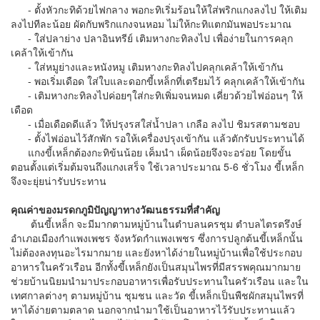
- ตั้งหัวกะทิด้วยไฟกลาง พอกะทิเริ่มร้อนให้ใส่พริกแกงลงไป ให้เติม
ลงไปทีละน้อย ผัดกับพริกแกงจนหอม ไม่ให้กะทิแตกมันพอประมาณ
- ใส่ปลาย่าง ปลาอินทรีย์ เติมหางกะทิลงไป เพื่อง่ายในการคลุก
เคล้าให้เข้ากัน
- ใส่หมูย่างและหนังหมู เติมหางกะทิลงไปคลุกเคล้าให้เข้ากัน
- พอเริ่มเดือด ใส่ใบและดอกขี้เหล็กที่เตรียมไว้ คลุกเคล้าให้เข้ากัน
- เติมหางกะทิลงไปค่อยๆใส่กะทิเพิ่มจนหมด เคี่ยวด้วยไฟอ่อนๆ ให้
เดือด
- เมื่อเดือดดีแล้ว ให้ปรุงรสใส่น้ำปลา เกลือ ลงไป ชิมรสตามชอบ
- ตั้งไฟอ่อนไว้สักพัก รอให้เครื่องปรุงเข้ากัน แล้วตักรับประทานได้
แกงขี้เหล็กต้องกะทิข้นน้อย เค็มนำ เผ็ดน้อยจึงจะอร่อย โดยขั้น
ตอนตั้งแต่เริ่มต้มจนถึงแกงเสร็จ ใช้เวลาประมาณ 5-6 ชั่วโมง ขี้เหล็ก
จึงจะยุ่ยน่ารับประทาน
คุณค่าของมรดกภูมิปัญญาทางวัฒนธรรมที่สำคัญ
ต้นขี้เหล็ก จะมีมากตามหมู่บ้านในตำบลนครชุม ตำบลไตรตรึงษ์
อำเภอเมืองกำแพงเพชร จังหวัดกำแพงเพชร ซึ่งการปลูกต้นขี้เหล็กนั้น
ไม่ต้องลงทุนอะไรมากมาย และยังหาได้ง่ายในหมู่บ้านเพื่อใช้ประกอบ
อาหารในครัวเรือน อีกทั้งขี้เหล็กยังเป็นสมุนไพรที่มีสรรพคุณมากมาย
ช่วยบ้านนิยมนำมาประกอบอาหารเพื่อรับประทานในครัวเรือน และใน
เทศกาลต่างๆ ตามหมู่บ้าน ชุมชน และวัด ขี้เหล็กเป็นพืชผักสมุนไพรที่
หาได้ง่ายตามตลาด นอกจากนำมาใช้เป็นอาหารไว้รับประทานแล้ว