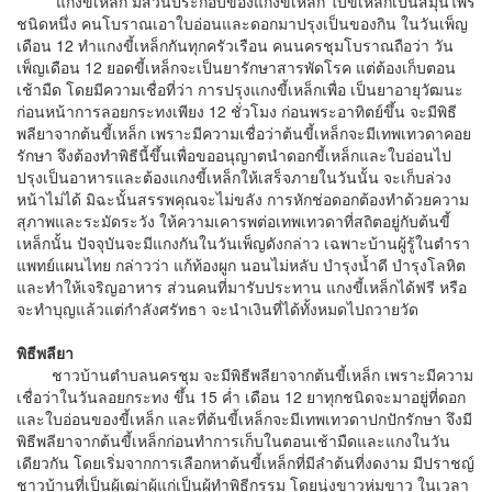
แกงขี้เหล็ก มีส่วนประกอบของแกงขี้เหล็ก ใบขี้เหล็กเป็นสมุนไพร
ชนิดหนึ่ง คนโบราณเอาใบอ่อนและดอกมาปรุงเป็นของกิน ในวันเพ็ญ
เดือน 12 ทำแกงขี้เหล็กกันทุกครัวเรือน คนนครชุมโบราณถือว่า วัน
เพ็ญเดือน 12 ยอดขี้เหล็กจะเป็นยารักษาสารพัดโรค แต่ต้องเก็บตอน
เช้ามืด โดยมีความเชื่อที่ว่า การปรุงแกงขี้เหล็กเพื่อ เป็นยาอายุวัฒนะ
ก่อนหน้าการลอยกระทงเพียง 12 ชั่วโมง ก่อนพระอาทิตย์ขึ้น จะมีพิธี
พลียาจากต้นขี้เหล็ก เพราะมีความเชื่อว่าต้นขี้เหล็กจะมีเทพเทวดาคอย
รักษา จึงต้องทำพิธีนี้ขึ้นเพื่อขออนุญาตนำดอกขี้เหล็กและใบอ่อนไป
ปรุงเป็นอาหารและต้องแกงขี้เหล็กให้เสร็จภายในวันนั้น จะเก็บล่วง
หน้าไม่ได้ มิฉะนั้นสรรพคุณจะไม่ขลัง การหักช่อดอกต้องทำด้วยความ
สุภาพและระมัดระวัง ให้ความเคารพต่อเทพเทวดาที่สถิตอยู่กับต้นขี้
เหล็กนั้น ปัจจุบันจะมีแกงกันในวันเพ็ญดังกล่าว เฉพาะบ้านผู้รู้ในตำรา
แพทย์แผนไทย กล่าวว่า แก้ท้องผูก นอนไม่หลับ บำรุงน้ำดี บำรุงโลหิต
และทำให้เจริญอาหาร ส่วนคนที่มารับประทาน แกงขี้เหล็กได้ฟรี หรือ
จะทำบุญแล้วแต่กำลังศรัทธา จะนำเงินที่ได้ทั้งหมดไปถวายวัด
พิธีพลียา
ชาวบ้านตำบลนครชุม จะมีพิธีพลียาจากต้นขี้เหล็ก เพราะมีความ
เชื่อว่าในวันลอยกระทง ขึ้น 15 ค่ำ เดือน 12 ยาทุกชนิดจะมาอยู่ที่ดอก
และใบอ่อนของขี้เหล็ก และที่ต้นขี้เหล็กจะมีเทพเทวดาปกปักรักษา จึงมี
พิธีพลียาจากต้นขี้เหล็กก่อนทำการเก็บในตอนเช้ามืดและแกงในวัน
เดียวกัน โดยเริ่มจากการเลือกหาต้นขี้เหล็กที่มีลำต้นที่งดงาม มีปราชญ์
ชาวบ้านที่เป็นผู้เฒ่าผู้แก่เป็นผู้ทำพิธีกรรม โดยนุ่งขาวห่มขาว ในเวลา