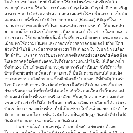
ในตำราแพทย์แผนไทยยังได้มีการใช้ประโยชน์ของต้นขี้เหล็กใน
หลายๆด้าน เช่น ใช้แก้อาการท้องผูก บำรุงโลหิต บำรุงน้ำดี ช่วยเจริญ
อาหาร ช่วยกำจัดรังแค ทำความสะอาดผมทำให้ชุมชื่นเงางาม เป็นต้น
และนอกจากนี้ขี้เหล็กยังมีสาร "บาราคอล”(Baracol) ที่มีฤทธิ์ในการ
กล่อมประสาทและมีฤทธิ์เป็นยานอนหลับ อย่างอ่อนๆ ทำให้นอนหลับ
สบาย แต่ก็ใช่ว่ามันจะได้ผลอย่างที่หลายคนเข้าใจ เพราะในขบวนการ
ปรุงอาหาร ให้ปลอดภัยต้องต้มน้ำทิ้งเสียก่อน เพื่อลดความขมและความ
เฝื่อน ทำให้ความเป็นพิษและออกฤทธิ์ดังกล่าวลดน้อยลงไปด้วย โดย
ส่วนที่นำไปใช้และมีสรรพคุณทางยา ได้แก่ ดอก ใบ ใบแก่ ฝัก เปลือก
ฝัก ลำต้น และราก การรับประทานแกงขี้เหล็กอย่างปลอดภัย ต้องเลือก
ใบเพสลาดหรือตั้งแต่ยอดจนไปถึงใบกลางและนำไปต้มให้เดือดเทน้ำ
ทิ้งสัก 2-3 น้ำ แล้วค่อยนำมาปรุงอาหารหรือทำเป็นยา ซึ่งวิธีการพื้น
บ้านนี้จะช่วยฆ่าฤทธิ์และทำลายสารที่เป็นอันตรายต่อตับได้ และยัง
ช่วยลดความขมอีกด้วย แกงขี้เหล็กคือหนึ่งในแกงกะทิที่สำคัญในครัว
ไทย มีรสชาติ หวาน มัน เผ็ดเล็กน้อย เนื้อสัตว์ที่ใส่แกง อาจเป็นปลา
ย่าง หรือหมูย่าง ใบขี้เหล็กที่ ต้มเสร็จแล้วนั้น ก่อนใส่ลงไปในแกง แม่
บ้านจะตำให้เป็นชิ้นหยาบหรือละเอียด ขึ้นอยู่กับความชอบของแต่ละ
ครอบครัว อย่างไรก็ดีไม่ว่าชิ้นหยาบหรือละเอียด เราสังเกตได้ว่าวันรุ่ง
ขึ้นเราก็จะถ่ายออกเป็นชิ้นๆ ทั้งนี้เป็นเพราะใบขี้เหล็กย่อยยาก จึงทำให้
มีกากาเยอะ ถ่ายได้ง่ายขึ้น จึงนับได้ว่าเป็นภูมิปัญญาอันหนึ่งที่ทำให้ได้
กินผักปริมาณมาก นอกเหนือจากกินผักสด
ประชาชนในตำบลนครชุม อำเภอเมืองกำแพงเพชร ตั้งแต่
โบราณมาเชื่อกันว่า ในวันที่พระจันทร์เต็มดวง (วันเพ็ญเดือน 12) จะ