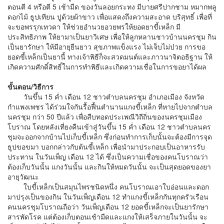
ตอนตี 4 หรือตี 5 เช้ามืด ของวันลอยกระทง มีบายศรีปากชาม หมากพลู
ดอกไม้ ธูปเทียน ปูด้วยผ้าขาว เพื่อแสดงถึงความสะอาด บริสุทธิ์ เพื่อที่
จะขอพรรุกเทวดา ให้ช่วยอำนวยอวยพรให้ยอดยาขี้เหล็ก มี
ประสิทธิภาพ ให้ยามาเป็นยาวิเศษ เพื่อให้ลูกหลานชาวบ้านนครชุม กิน
เป็นยารักษา ให้มีอายุยืนยาว สุขภาพแข็งแรง ไม่เจ็บไม่ป่วย การขอ
ยอดขี้เหล็กเป็นยานี้ ทางเจ้าพิธีก็จะสวดมนต์และภาวนาจิตอธิฐาน ให้
เกิดความศักดิ์สิทธิ์ในการทำพิธีและเกิดความเชื่อในการขอยาได้ผล
ขั้นตอน/วิธีการ
วันขึ้น 15 ค่ำ เดือน 12 ชาวตำบลนครชุม อำเภอเมือง จังหวัด
กำแพงเพชร ได้ร่วมใจกันรื้อฟื้นตำนานแกงขี้เหล็ก ที่หายไปจากตำบล
นครชุม กว่า 50 ปีแล้ว เพื่อสืบทอดประเพณีวิถีถิ่นของนครชุมเมือง
โบราณ โดยหลังเที่ยงคืนเข้าสู่วันขึ้น 15 ค่ำ เดือน 12 ชาวตำบลนคร
ชุมจะออกจากบ้านไปเก็บขี้เหล็ก ซึ่งก่อนทำการเก็บนั้นจะต้องมีการจุด
ธูปขอขมา บอกกล่าวกับต้นขี้เหล็ก เพื่อนำมาประกอบเป็นอาหารรับ
ประทาน ในวันเพ็ญ เดือน 12 ได้ ซึ่งเป็นความเชื่อของคนโบราณว่า
ต้องเก็บวันนั้น แกงวันนั้น และกินให้หมดวันนั้น จะเป็นสุดยอดของยา
อายุวัฒนะ
ใบขี้เหล็กเป็นสมุนไพรชนิดหนึ่ง คนโบราณเอาใบอ่อนและดอก
มาปรุงเป็นของกิน ในวันเพ็ญเดือน 12 ทำแกงขี้เหล็กกันทุกครัวเรือน
คนนครชุมโบราณถือว่า วันเพ็ญเดือน 12 ยอดขี้เหล็กจะเป็นยารักษา
สารพัดโรค แต่ต้องเก็บตอนเช้ามืดและแกงให้เสร็จภายในวันนั้น จะ