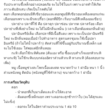
รับประทานขี้เหล็กอย่างปลอดภัย จะไม่ใช้ใบแก่ เพราะอาจทำให้เกิด
ภาวะตับอักเสบ เกิดเป็นโรคตับได้
ดอก เลือกดอกอ่อนมีสีเขียวอ่อนและดอกตูมมีสีเขียวอมเหลืองดอกแก่จะ
เลือกออกเพราะจะมีรสเปรี้ยว (ดอกที่มีปีก เริ่มบานมีสีเหลืองอมเขียว)
ปลาย่าง ปลาที่ใช้ คือ ปลาดุก ปลาช่อน ปลากด ปลาสร้อย เลือก
ปลาย่างที่เพิ่งย่างใหม่ จะได้ไม่มีกลิ่นเหม็น (เวลาเลือกต้องดมกลิ่นด้วย)
ปลาอินทรีย์เค็ม เลือกปลาที่มีเนื้อสีแดง เพราะจะเป็นปลาอินทรีย์
ใหม่ จะมีกลิ่นหอมเมื่อนำไปทำอาหาร สูตรนครชุมจะใช้เนื้อปลา
อินทรีย์ (ถ้าไม่ใส่น้ำปลาร้า) สัดส่วนที่ใช้ขึ้นอยู่กับปริมาณขี้เหล็ก แต่
จะไม่ใช้เยอะ ใส่พอแค่มีกลิ่นหอม
กะทิ เลือกใช้กะทิคั่นสด (คั่นเอง หรือ ซื้อแบบสำเร็จแยกหัวกะทิ
หางกะทิ) ไม่ใช้กะทิแบบกล่องอัตราส่วนหัวกะทิ หางกะทิ (ต้องสอบถาม
เพิ่ม)
หมู เนื้อหมูช่วงสะโพกเนื้อแดงสด ขนาดกว้าง 1 ฝามือ หนา 1 นิ้ว
ส่วนหนังหมู ติดมัน (หนังหมูที่ใช้ทำลาบ) ขนาดกว้าง 1 ฝามือ
การเตรียมวัตถุดิบ
ดอก
- นำดอกที่เก็บมาเด็ดและล้างให้สะอาด
- ต้มดอกขี้เหล็กแยก เพราะดอกจะสุกช้ากว่าใบ (จะได้สุกและ
ไม่แข็ง)
- ดอกจะใส่ในอัตราส่วนประมาณ 1 ต่อ 10