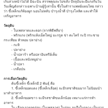
เก็บล่วงหน้าไม่ได้ มิฉะนั้น สรรพคุณจะไม่ขลัง ปัจจุบันจะมีแกงกันใน
วันเพ็ญดังกล่าวเฉพาะบ้านผู้รู้เท่านั้น ซึ่งในตำราแพทย์แผนไทย กล่าว
ว่า ขี้เหล็กแก้ท้องผูก นอนไม่หลับ บำรุงน้ำดี บำรุงโลหิต และทำให้
เจริญอาหาร
วัตถุดิบ
- ใบเพสลาดและดอก (จากพิธีพลียา)
- พริกแกง (พริกแห้งเม็ดใหญ่ มะกรูด ข่า ตะไคร้ กะปิ กระชาย
กระเทียม หัวหอม ปลาย่าง)
- กะทิ
- ปลาย่าง
- น้ำปลาร้า หรือปลาอินทรีย์เค็ม
- เนื้อและหนังหมูย่าง
- น้ำปลา
- เกลือป่น
การเลือกวัตถุดิบ
ต้นขี้เหล็ก ขี้เหล็กมี 2 พันธุ์ คือ
1. ขี้เหล็กยอดแดง (ขี้เหล็กเลือด) จะมีรสชาติขมมาก ไม่นิยมนำ
มาทำอาหาร
2. ขี้เหล็กยอดขาว จะมีรสชาติขมเล็กน้อย เหมาะแก่การทำ
อาหาร
ใบ เลือกเอายอดอ่อน (ใบเพสลาด) ใบอ่อน จนถึงใบกลาง เป็นการ