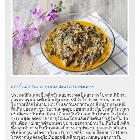
แกงขี้เหล็กวันลอยกระทง จังหวัดกำแพงเพชร
ประเพณีกินแกงขี้เหล็กวันลอยกระทงเป็นอาหารโบราณที่มีการ
ส่งรุ่นต่อรุ่นแกงขี้เหล็กเป็นอาหารที่ จัดได้ว่าเข้าข่ายอาหาร
โบราณที่อีกไม่นาน แกงขี้เหล็กวันลอยกระทง สืบทอดประเพณี
พื้นถิ่นของนครชุม โบราณ จุดธูปขอขมาแล้วเก็บขี้เหล็กในเวลา
เช้ามืดของวันเพ็ญเดือน 12 แกงวันนั้น และกินให้หมดในวันนั้น
จะเป็นสุดยอดของยาอายุวัฒนะโดยหลังเที่ยงคืนเข้าสู่วันขึ้น 15
ค่ำ เดือน 12 ชาวตําบลนครชุม จะออกจากบ้าน ไปเก็บใบขี้เหล็ก
ซึ่งก่อนทําการเก็บนั้นจะต้องมีการจุดธูปขอขมา บอกล่าวกับต้น
ขี้เหล็กก่อน หรือชาวบ้าน เรียกว่า พลียา หมายถึงขอยาไปรักษา
โรคจากนั้นจึงลงมือเก็บยอดขี้เหล็กมาประกอบเป็นอาหารรับ