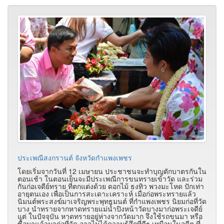
ประเพณีสงกรานต์ จังหวัดกำแพงเพชร
โดยเริ่มจากวันที่ 12 เมษายน ประชาชนจะทำบุญตักบาตรกันใน
ตอนเช้า ในตอนเย็นจะมีประเพณีการขนทรายเข้าวัด และร่วม
กันก่อเจดีย์ทราย ที่ตกแต่งด้วย ดอกไม้ ธงทิว พวงมะโหด ปักเท่า
อายุตนเอง เพื่อเป็นการสะเดาะเคราะห์ เมื่อก่อพระทรายแล้ว
นิมนต์พระสงฆ์มาเจริญพระพุทธมนต์ ที่กำแพงเพชร นิยมก่อที่วัด
บาง นำทรายจากหาดทรายแม่น้ำปิงหน้าวัดบางมาก่อพระเจดีย์
แต่ ในปัจจุบัน หาดทรายอยู่ห่างจากวัดมาก จึงใช้รถขนมา หรือ
ซื้อมาแล้วมาก่อที่วัด อาจไม่ได้ความรู้สึกที่ดีๆ เหมือนในอดีต ที่