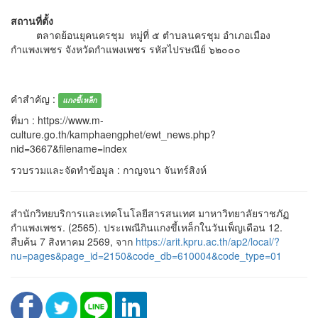
สถานที่ตั้ง
ตลาดย้อนยุคนครชุม หมู่ที่ ๕ ตำบลนครชุม อำเภอเมือง
กำแพงเพชร จังหวัดกำแพงเพชร รหัสไปรษณีย์ ๖๒๐๐๐
คำสำคัญ :
แกงขี้เหล็ก
ที่มา : https://www.m-
culture.go.th/kamphaengphet/ewt_news.php?
nid=3667&filename=index
รวบรวมและจัดทำข้อมูล : กาญจนา จันทร์สิงห์
สำนักวิทยบริการและเทคโนโลยีสารสนเทศ มาหาวิทยาลัยราชภัฏ
กำแพงเพชร. (2565). ประเพณีกินแกงขี้เหล็กในวันเพ็ญเดือน 12.
สืบค้น 7 สิงหาคม 2569, จาก
https://arit.kpru.ac.th/ap2/local/?
nu=pages&page_id=2150&code_db=610004&code_type=01