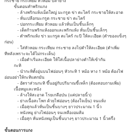
กระชาย กระเทียม หัวหอม ปลาย่าง
ขั้นตอนทำพริกแกง
- ล้างพริกแห้งเม็ดใหญ่ มะกรูด ข่า ตะไคร้ กระชายให้สะอาด
- หั่นเปลือกมะกรูด กระชาย ข่า ตะไคร้
- ปอกกระเทียม หัวหอม แล้วหั่นเป็นชิ้นเล็กๆ
- เด็ดก้านพริกแห้งออกและพริกแห้ง หั่นเป็นชิ้นเล็กๆ
- ตำพริกแห้ง ข่า มะกรูด ตะไคร้ กะปิ ให้ละเอียด (ตำของแข็งๆ
ก่อน)
- ใส่หัวหอม กระเทียม กระชาย ลงไปตำให้ละเอียด (ตำเพิ่ม
ทีหลังเพราะจะได้ไม่กระเด็น)
- เมื่อตำเริ่มละเอียด ให้ใส่เนื้อปลาย่างตำให้เข้ากัน
กะทิ
- นำกะทิตั้งอุ่นบนไฟอ่อนๆ หัวกะทิ 1 หม้อ หาง 1 หม้อ ต้องไฟ
อ่อนอย่าให้กะทิแตกมัน
- อัตราส่วนกะทิ ขึ้นอยู่กับปริมาณขี้เหล็ก (ต้องสอบถามเพิ่ม)
เนื้อหมูและหนัง
- ล้างให้สะอาด โรยเกลือป่น (แค่ปลายนิ้ว)
- ย่างเนื้อสะโพก ด้วยไฟอ่อนๆ (ต้องใจเย็น) จนแห้ง
- เมื่อสุกแล้วหั่นเป็นชิ้นบางๆ ยาวประมาณ 1 นิ้ว
- หนังหมู ย่างไฟอ่อนๆ จนเหลืองอมส้ม
- เมื่อสุก หั่นหนังหมูเป็นชิ้นบางๆ ยาวประมาณ 1 นิ้วครึ่ง
ขั้นตอนการแกง