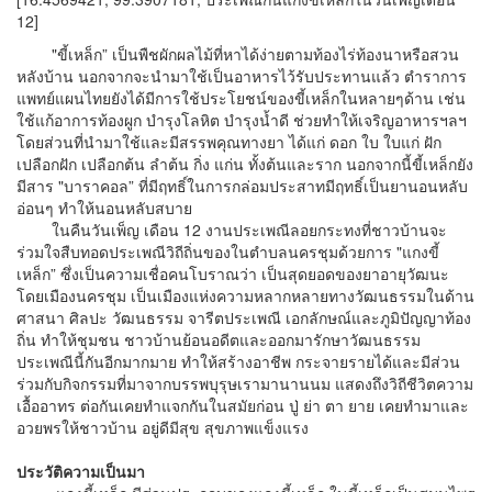
12]
"ขี้เหล็ก” เป็นพืชผักผลไม้ที่หาได้ง่ายตามท้องไร่ท้องนาหรือสวน
หลังบ้าน นอกจากจะนำมาใช้เป็นอาหารไว้รับประทานแล้ว ตำราการ
แพทย์แผนไทยยังได้มีการใช้ประโยชน์ของขี้เหล็กในหลายๆด้าน เช่น
ใช้แก้อาการท้องผูก บำรุงโลหิต บำรุงน้ำดี ช่วยทำให้เจริญอาหารฯลฯ
โดยส่วนที่นำมาใช้และมีสรรพคุณทางยา ได้แก่ ดอก ใบ ใบแก่ ฝัก
เปลือกฝัก เปลือกต้น ลำต้น กิ่ง แก่น ทั้งต้นและราก นอกจากนี้ขี้เหล็กยัง
มีสาร "บาราคอล” ที่มีฤทธิ์ในการกล่อมประสาทมีฤทธิ์เป็นยานอนหลับ
อ่อนๆ ทำให้นอนหลับสบาย
ในคืนวันเพ็ญ เดือน 12 งานประเพณีลอยกระทงที่ชาวบ้านจะ
ร่วมใจสืบทอดประเพณีวิถีถิ่นของในตำบลนครชุมด้วยการ "แกงขี้
เหล็ก” ซึ่งเป็นความเชื่อคนโบราณว่า เป็นสุดยอดของยาอายุวัฒนะ
โดยเมืองนครชุม เป็นเมืองแห่งความหลากหลายทางวัฒนธรรมในด้าน
ศาสนา ศิลปะ วัฒนธรรม จารีตประเพณี เอกลักษณ์และภูมิปัญญาท้อง
ถิ่น ทำให้ชุมชน ชาวบ้านย้อนอดีตและออกมารักษาวัฒนธรรม
ประเพณีนี้กันอีกมากมาย ทำให้สร้างอาชีพ กระจายรายได้และมีส่วน
ร่วมกับกิจกรรมที่มาจากบรรพบุรุษเรามานานนม แสดงถึงวิถีชีวิตความ
เอื้ออาทร ต่อกันเคยทำแจกกันในสมัยก่อน ปู่ ย่า ตา ยาย เคยทำมาและ
อวยพรให้ชาวบ้าน อยู่ดีมีสุข สุขภาพแข็งแรง
ประวัติความเป็นมา