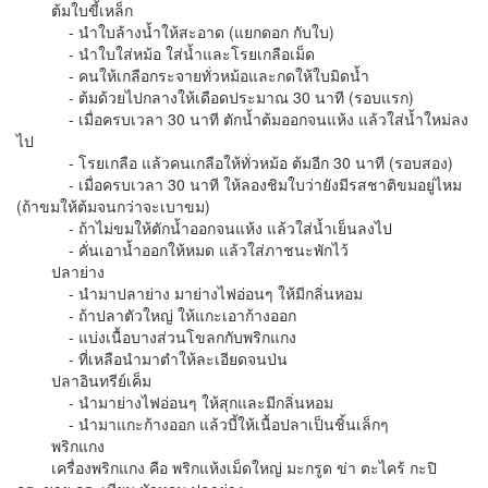
ต้มใบขี้เหล็ก
- นำใบล้างน้ำให้สะอาด (แยกดอก กับใบ)
- นำใบใส่หม้อ ใส่น้ำและโรยเกลือเม็ด
- คนให้เกลือกระจายทั่วหม้อและกดให้ใบมิดน้ำ
- ต้มด้วยไปกลางให้เดือดประมาณ 30 นาที (รอบแรก)
- เมื่อครบเวลา 30 นาที ตักน้ำต้มออกจนแห้ง แล้วใส่น้ำใหม่ลง
ไป
- โรยเกลือ แล้วคนเกลือให้ทั่วหม้อ ต้มอีก 30 นาที (รอบสอง)
- เมื่อครบเวลา 30 นาที ให้ลองชิมใบว่ายังมีรสชาติขมอยู่ไหม
(ถ้าขมให้ต้มจนกว่าจะเบาขม)
- ถ้าไม่ขมให้ตักน้ำออกจนแห้ง แล้วใส่น้ำเย็นลงไป
- คั่นเอาน้ำออกให้หมด แล้วใส่ภาชนะพักไว้
ปลาย่าง
- นำมาปลาย่าง มาย่างไฟอ่อนๆ ให้มีกลิ่นหอม
- ถ้าปลาตัวใหญ่ ให้แกะเอาก้างออก
- แบ่งเนื้อบางส่วนโขลกกับพริกแกง
- ที่เหลือนำมาตำให้ละเอียดจนป่น
ปลาอินทรีย์เค็ม
- นำมาย่างไฟอ่อนๆ ให้สุกและมีกลิ่นหอม
- นำมาแกะก้างออก แล้วบี้ให้เนื้อปลาเป็นชิ้นเล็กๆ
พริกแกง
เครื่องพริกแกง คือ พริกแห้งเม็ดใหญ่ มะกรูด ข่า ตะไคร้ กะปิ