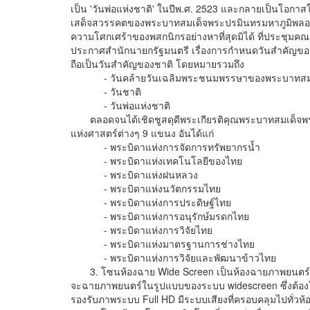
เป็น 'วันพ่อแห่งชาติ' ในปีพ.ศ. 2523 และกลายเป็นโอกา
เสด็จสวรรคตของพระบาทสมเด็จพระปรมินทรมหาภูมิพลอดุลย
ความโศกเศร้าของพสกนิกรอย่างหาที่สุดมิได้ ที่ประชุ
ประกาศสำนักนายกรัฐมนตรี เรื่องการกำหนดวันสำคัญของชาติ
ถือเป็นวันสำคัญของชาติ โดยหมายรวมถึง
- วันคล้ายวันเฉลิมพระชนมพรรษาของพระบาทสมเด็
- วันชาติ
- วันพ่อแห่งชาติ
ตลอดจนได้เชิดชูสดุดีพระเกียรติคุณพระบาทสมเด็จพร
แห่งศาสตร์ต่างๆ 9 แขนง อันได้แก่
- พระบิดาแห่งการจัดการทรัพยากรน้ำ
- พระบิดาแห่งเทคโนโลยีของไทย
- พระบิดาแห่งฝนหลวง
- พระบิดาแห่งนวัตกรรมไทย
- พระบิดาแห่งการประดิษฐ์ไทย
- พระบิดาแห่งการอนุรักษ์มรดกไทย
- พระบิดาแห่งการวิจัยไทย
- พระบิดาแห่งมาตรฐานการช่างไทย
- พระบิดาแห่งการวิจัยและพัฒนาข้าวไทย
3. โซนห้องฉาย Wide Screen เป็นห้องฉายภาพยนตร์แบ
จะฉายภาพยนตร์ในรูปแบบของระบบ widescreen ซึ่งต้องใช้
รองรับภาพระบบ Full HD มีระบบเสียงที่ครอบคลุมไปทั่วห้องพร้