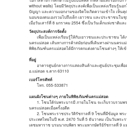
โอกาสทางการศึกษาในรูปแบบที่หลากหลายและรองรับการศึกษ
without walls) โดยมีวัตถุประสงค์เพื่อเป็นแหล่งเรียนรู้น
ปัญญา และความงอกงามของจิตใจเกิดความเข้าใจ เห็นคุณค่
นอนของตนเองรวมไปถึงเด็ก เยาวชน และประชาชนในชุมชน ให้ม
เมื่อวันเสาร์ที่ 8 มกราคม 2554 ซึ่งเป็นวันเด็กแห่งชาติ
วัตถุประสงค์การจัดตั้ง
เพื่อเป็นแหล่งเรียนรู้ให้กับเยาวชนและประชาชน ได้
นครแม่สอด เส้นทางการค้าสมัยก่อนที่เดินทางผ่านนครแ
พิพิธภัณฑ์นครแม่สอดได้มีการตกแต่งตามโซนต่างๆ ให้
ที่อยู่
อาคารศูนย์กลางการแสดงสินค้าและศูนย์ประชุมเพื่อส่งเส
อ.แม่สอด จ.ตาก 63110
เบอร์โทรศัพท์
โทร. 055-533871
แผนผังโซนต่างๆ ภายในพิพิธภัณฑ์นครแม่สอด
1. โซนใต้ร่มพระบารมี ภายในโซน จะเก็บรวบรวมพระบรม
นครแม่สอดเมื่อครั้งอดีต
2. โซนพระราชประวัติรัชกาลที่ 9 โซนที่มีข้อมูล พระราช
ประเทศไทยในปี พ.ศ. 2470 วันที่ 5 ธันวาคม เป็นวัน
เดชมหาราช บรมนาถบพิตร พระมหากษัตริย์รัชกาลที่ 9 แห่งร