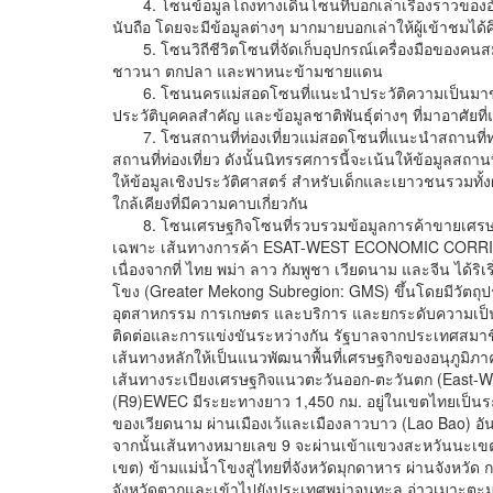
4. โซนข้อมูลโถงทางเดินโซนที่บอกเล่าเรื่องราวของอำ
นับถือ โดยจะมีข้อมูลต่างๆ มากมายบอกเล่าให้ผู้เข้าชมได้
5. โซนวิถีชีวิตโซนที่จัดเก็บอุปกรณ์เครื่องมือของคนสม
ชาวนา ตกปลา และพาหนะข้ามชายแดน
6. โซนนครแม่สอดโซนที่แนะนำประวัติความเป็นมาของ
ประวัติบุคคลสำคัญ และข้อมูลชาติพันธุ์ต่างๆ ที่มาอาศัยที
7. โซนสถานที่ท่องเที่ยวแม่สอดโซนที่แนะนำสถานที่ท่อง
สถานที่ท่องเที่ยว ดังนั้นนิทรรศการนี้จะเน้นให้ข้อมูลสถานท
ให้ข้อมูลเชิงประวัติศาสตร์ สำหรับเด็กและเยาวชนรวมทั้ง
ใกล้เคียงที่มีความคาบเกี่ยวกัน
8. โซนเศรษฐกิจโซนที่รวบรวมข้อมูลการค้าขายเศรษฐกิจข
เฉพาะ เส้นทางการค้า ESAT-WEST ECONOMIC CORRIDO
เนื่องจากที่ ไทย พม่า ลาว กัมพูชา เวียดนาม และจีน ได้ร
โขง (Greater Mekong Subregion: GMS) ขึ้นโดยมีวัตถุปร
อุตสาหกรรม การเกษตร และบริการ และยกระดับความเป็นอ
ติดต่อและการแข่งขันระหว่างกัน รัฐบาลจากประเทศสมาชิ
เส้นทางหลักให้เป็นแนวพัฒนาพื้นที่เศรษฐกิจของอนุภูมิภา
เส้นทางระเบียงเศรษฐกิจแนวตะวันออก-ตะวันตก (East-W
(R9)EWEC มีระยะทางยาว 1,450 กม. อยู่ในเขตไทยเป็นระ
ของเวียดนาม ผ่านเมืองเว้และเมืองลาวบาว (Lao Bao) อ
จากนั้นเส้นทางหมายเลข 9 จะผ่านเข้าแขวงสะหวันนะเ
เขต) ข้ามแม่น้ำโขงสู่ไทยที่จังหวัดมุกดาหาร ผ่านจังหวัด
จังหวัดตากและเข้าไปยังประเทศพม่าจนทะลุ อ่าวเมาะตะ