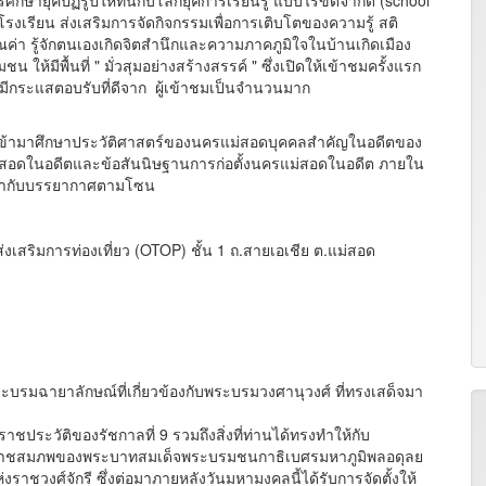
ายุคปฏิรูปให้ทันกับโลกยุคการเรียนรู้ แบบไร้ขีดจำกัด (school
อกโรงเรียน ส่งเสริมการจัดกิจกรรมเพื่อการเติบโตของความรู้ สติ
า รู้จักตนเองเกิดจิตสำนึกและความภาคภูมิใจในบ้านเกิดเมือง
ีพื้นที่ " มั่วสุมอย่างสร้างสรรค์ " ซึ่งเปิดให้เข้าชมครั้งแรก
และมีกระแสตอบรับที่ดีจาก ผู้เข้าชมเป็นจำนวนมาก
เข้ามาศึกษาประวัติศาสตร์ของนครแม่สอดบุคคลสำคัญในอดีตของ
ม่สอดในอดีตและข้อสันนิษฐานการก่อตั้งนครแม่สอดในอดีต ภายใน
เข้ากับบรรยากาศตามโซน
ริมการท่องเที่ยว (OTOP) ชั้น 1 ถ.สายเอเชีย ต.แม่สอด
ฉายาลักษณ์ที่เกี่ยวข้องกับพระบรมวงศานุวงศ์ ที่ทรงเสด็จมา
ประวัติของรัชกาลที่ 9 รวมถึงสิ่งที่ท่านได้ทรงทำให้กับ
พระราชสมภพของพระบาทสมเด็จพระบรมชนกาธิเบศรมหาภูมิพลอดุลย
าชวงศ์จักรี ซึ่งต่อมาภายหลังวันมหามงคลนี้ได้รับการจัดตั้งให้