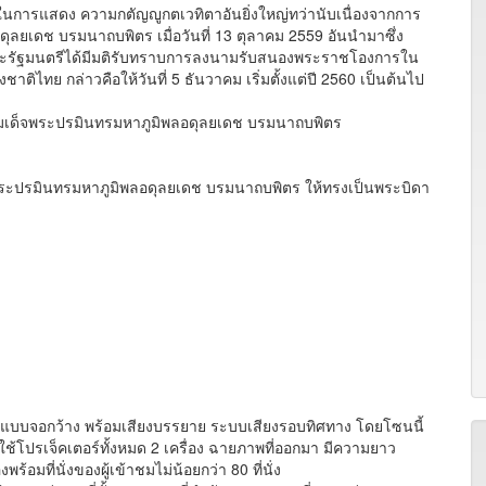
สในการแสดง ความกตัญญูกตเวทิตาอันยิ่งใหญ่ทว่านับเนื่องจากการ
เดช บรมนาถบพิตร เมื่อวันที่ 13 ตุลาคม 2559 อันนำมาซึ่ง
มคณะรัฐมนตรีได้มีมติรับทราบการลงนามรับสนองพระราชโองการใน
ไทย กล่าวคือให้วันที่ 5 ธันวาคม เริ่มตั้งแต่ปี 2560 เป็นต้นไป
จพระปรมินทรมหาภูมิพลอดุลยเดช บรมนาถบพิตร
ะปรมินทรมหาภูมิพลอดุลยเดช บรมนาถบพิตร ให้ทรงเป็นพระบิดา
บจอกว้าง พร้อมเสียงบรรยาย ระบบเสียงรอบทิศทาง โดยโซนนี้
โปรเจ็คเตอร์ทั้งหมด 2 เครื่อง ฉายภาพที่ออกมา มีความยาว
อมที่นั่งของผู้เข้าชมไม่น้อยกว่า 80 ที่นั่ง