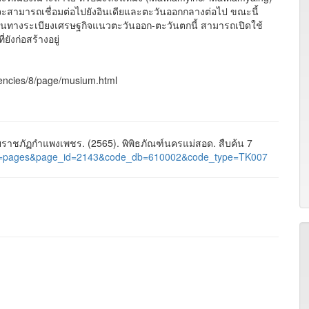
าจจะสามารถเชื่อมต่อไปยังอินเดียและตะวันออกกลางต่อไป ขณะนี้
เส้นทางระเบียงเศรษฐกิจแนวตะวันออก-ตะวันตกนี้ สามารถเปิดใช้
ังก่อสร้างอยู่
gencies/8/page/musium.html
าชภัฏกำแพงเพชร. (2565). พิพิธภัณฑ์นครแม่สอด. สืบค้น 7
al/?nu=pages&page_id=2143&code_db=610002&code_type=TK007