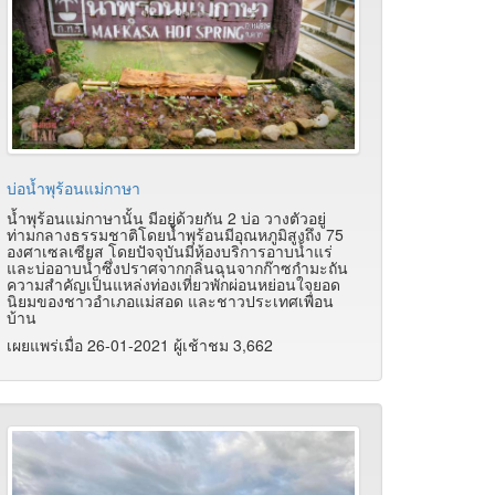
บ่อน้ำพุร้อนแม่กาษา
น้ำพุร้อนแม่กาษานั้น มีอยู่ด้วยกัน 2 บ่อ วางตัวอยู่
ท่ามกลางธรรมชาติโดยน้ำพุร้อนมีอุณหภูมิสูงถึง 75
องศาเซลเซียส โดยปัจจุบันมีห้องบริการอาบน้ำแร่
และบ่ออาบน้ำซึ่งปราศจากกลิ่นฉุนจากก๊าซกำมะถัน
ความสำคัญเป็นแหล่งท่องเที่ยวพักผ่อนหย่อนใจยอด
นิยมของชาวอำเภอแม่สอด และชาวประเทศเพื่อน
บ้าน
เผยแพร่เมื่อ 26-01-2021 ผู้เช้าชม 3,662