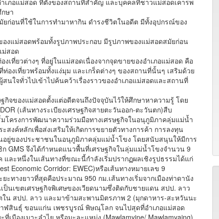
เภอแม่สอด ที่ตั้งของสถานที่สำคัญ และบุคคลที่ชาวแม่สอดเคารพ
ศึกษา
ัยก่อนที่ใช้ในการทำมาหากิน ดำรงชีวิตในอดีต มีทั้งอุปกรณ์ของ
แม่สอดพร้อมทั้งรูปภาพประกอบ มีรูปภาพของแม่สอดสมัยก่อน
่แม่สอด
เที่ยวต่างๆ ที่อยู่ในแม่สอดเนื่องจากจุดขายของอำเภอแม่สอด คือ
ี่ท่องเที่ยวพร้อมทั้งแง่มุม และเกร็ดต่างๆ ของสถานที่นั้นๆ เสริมด้วย
ผู้สนใจทั่วไปเข้าไปค้นคว้าเรื่องราวของอำเภอแม่สอดและสถานที่
องแม่สอดตั้งแต่อดีตจนถึงปัจจุบันไว้ให้ศึกษาหาความรู้ โดย
R (เส้นทางระเบียงเศรษฐกิจสายตะวันออก-ตะวันตก)สืบ
ิเริ่มโครงการพัฒนาความร่วมมือทางเศรษฐกิจในอนุภูมิภาคลุ่มแม่น้ำ
ะสงค์หลักเพื่อส่งเสริมให้เกิดการขยายตัวทางการค้า การลงทุน
ยู่ของประชาชนในอนุภูมิภาคลุ่มแม่น้ำโขง โดยสนับสนุนให้มีการ
ก GMS จึงได้กำหนดแนวพื้นที่เศรษฐกิจในลุ่มแม่น้ำโขงจำนวน 9
ค และหนึ่งในเส้นทางที่ขณะนี้กำลังเริ่มปรากฏผลเชิงรูปธรรมได้แก่
est Economic Corridor: EWEC)หรือเส้นทางหมายเลข 9
ยะทางยาวที่สุดคือประมาณ 950 กม.เส้นทางเริ่มจากเมืองท่าดานัง
ันเป็นเขตเศรษฐกิจพิเศษของเวียดนามซึ่งติดกับชายแดน สปป. ลาว
ขตใน สปป. ลาว และมาข้ามสะพานมิตรภาพ 2 (มุกดาหาร-สะหวันนะ
 กาฬสินธุ์ ขอนแก่น เพชรบูรณ์ พิษณุโลก จนไปสุดที่อำเภอแม่สอด
มะที่เมืองเมาะลำไย หรือมะละแหม่ง (Mawlamyine/ Mawlamyaing)