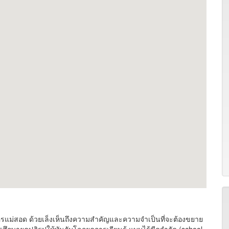
แม่สอด ด้วยเล็งเห็นถึงความสำคัญและความจำเป็นที่จะต้องขยาย