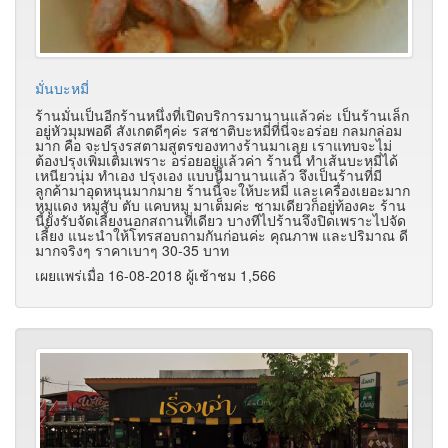
มั่นบะหมี่
ร้านมั่นเป็นอีกร้านหนึ่งที่เปิดบริการมานานแล้วค่ะ เป็นร้านเล็ก
อยู่หัวมุมพอดี สังเกตดีๆค่ะ รสชาติบะหมี่ที่นี่จะอร่อย กลมกล่อม
มาก คือ จะปรุงรสตามสูตรของทางร้านมาเลย เราแทบจะไม่
ต้องปรุงเพิ่มเติมเพราะ อร่อยอยู่แล้วค่า ร้านนี้ ทำเส้นบะหมี่ได้
เหนียวนุ่ม ทำเอง ปรุงเอง แบบนี้มานานแล้ว จึงเป็นร้านที่มี
ลูกค้ามาอุดหนุนมากมาย ร้านนี้จะให้บะหมี่ และเครื่องเยอะมาก
หมูแดง หมูสับ ตับ แคบหมู มาเต็มค่ะ ชามเดียวก็อยู่ท้องคะ ร้าน
นี้ยังรับจัดเลี้ยงนอกสถานที่เดียว บางทีไปร้านจึงปิดเพราะไปจัด
เลี้ยง แนะนำให้โทรสอบถามกันก่อนค่ะ คุณภาพ และปริมาณ ดี
มากจริงๆ ราคาเบาๆ 30-35 บาท
เผยแพร่เมื่อ 16-08-2018 ผู้เช้าชม 1,566