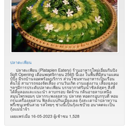
ปลาตะเพียน
ปลาตะเพียน (Platapien Eatery) ร้านอาหารใหม่เอี่ยมริมปิง
Soft Opening เดือนพฤศจิกายน 2565 นี้เอง ในพื้นที่มีสนามแคม
ป์ปิ้ง มีรถบ้านจอดพร้อมบริการ ส่วนโซนทานอาหารเป็นเรือน
ต้นไม้ สามารถจองจัดเลี้ยง งานวันเกิด งานแต่งงาน เลี้ยงฉลอง
ฯลฯมีการประดับปลาตะเพียน บรรยากาศริมน้ำชิลล์สุดๆ สิ่งที่
ได้ลิ้มลองและแนะนำ ลาบกรอบ จัดจ้าน กลิ่นอายลาบเหนือ
สมุนไพรหอมๆ ปลากระพงลุยสวน ปลาสด ทอดกรอบกรุบดี หอม
กรุ่นเครื่องลุยสวน ฟิลล์แบบกินเมี่ยงเลย กุ้งสะเดาน้ำปลาหวาน
พรีเซนเทชั่นสวย รสไทยๆ ช่วงนี้เป็นกุ้งแชบ๊วย อนาคตจะเป็น
กุ้งแม่น้ำจ้า
เผยแพร่เมื่อ 16-05-2023 ผู้เช้าชม 1,528