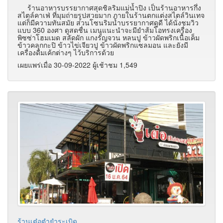
ร้านอาหารบรรยากาศสุดชิลริมแม่น้ำปิง เป็นร้านอาหารกึ่ง
สไตล์คาเฟ่ ที่มุมถ่ายรูปสวยมาก ภายในร้านตกแต่งสไตล์วินเทจ
แต่ก็มีความทันสมัย ส่วนโซนริมน้ำบรรยากาศดูดี ได้นั่งชมวิว
แบบ 360 องศา ดูสดชื่น เมนูแนะนำจะมียำส้มโอทรงเครื่อง
พิซซ่าโฮมเมด สลัดผัก แกงรัญจวน หลนปู ข้าวผัดพริกเนื้อเค็ม
ข้าวคลุกกะปิ ข้าวไข่เจียวปู ข้าวผัดพริกแซลมอน และยังมี
เครื่องดื่มเค้กต่างๆ ไว้บริการด้วย
เผยแพร่เมื่อ 30-09-2022 ผู้เช้าชม 1,549
ร้านเต๋อตำยำระเบิด