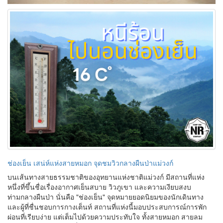
ช่องเย็น เสน่ห์แห่งสายหมอก จุดชมวิวกลางผืนป่าแม่วงก์
บนเส้นทางสายธรรมชาติของอุทยานแห่งชาติแม่วงก์ มีสถานที่แห่ง
หนึ่งที่ขึ้นชื่อเรื่องอากาศเย็นสบาย วิวภูเขา และความเงียบสงบ
ท่ามกลางผืนป่า นั่นคือ "ช่องเย็น" จุดหมายยอดนิยมของนักเดินทาง