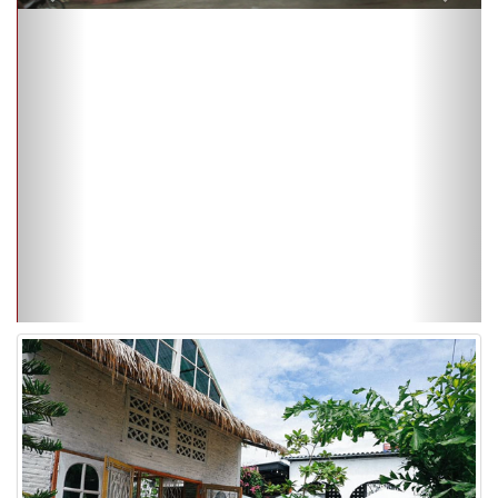
Hu-Kwang Café กำแพงเพชร คาเฟ่เล็กสุดอบอุ่น
ท่ามกลางบรรยากาศสบาย ๆ ของจังหวัดกำแพงเพชร ยังมีคาเฟ่เล็ก
ๆ ที่เต็มไปด้วยเสน่ห์และความอบอุ่นอย่าง
Hu-Kwang Café
อีกหนึ่งจุด
เช็กอินที่เหมาะสำหรับคนที่กำลังมองหาสถานที่พักผ่อนแบบเรียบง่าย
ได้จิบกาแฟแก้วโปรด พร้อมสัมผัสบรรยากาศเป็นกันเอง ตัวร้านมี
เอกลักษณ์ในสไตล์โฮมมี่ ให้ความรู้สึกเหมือนแวะมานั่งเล่นในพื้นที่