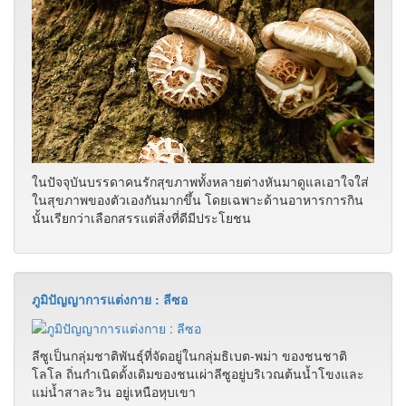
ภูมิปัญญาการแต่งกาย : ลีซอ
ลีซูเป็นกลุ่มชาติพันธุ์ที่จัดอยู่ในกลุ่มธิเบต-พม่า ของชนชาติ
โลโล ถิ่นกำเนิดดั้งเดิมของชนเผ่าลีซูอยู่บริเวณต้นน้ำโขงและ
แม่น้ำสาละวิน อยู่เหนือหุบเขา
มะกอกน้ํา