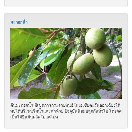
ต้นมะกอกน้ำ มีเขตการกระจายพันธุ์ในเอเชียตะวันออกเฉียงใต้
พบได้บริเวณริมน้ำและลำห้วย ปัจจุบันนิยมปลูกกันทั่วไป โดยจัด
เป็นไม้ยืนต้นผลัดใบแต่ไม่พ
ลายราตรี (ผ้าบาติก)