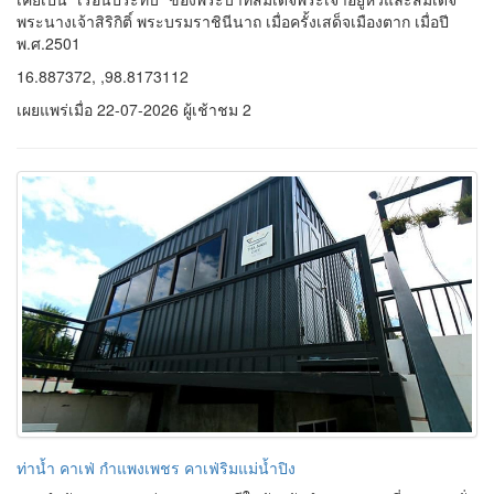
ท่าน้ำ คาเฟ่ กำแพงเพชร คาเฟ่ริมแม่น้ำปิง
หากกำลังมองหาคาเฟ่บรรยากาศดีในจังหวัดกำแพงเพชร ที่สามารถนั่ง
พักผ่อน จิบเครื่องดื่มอร่อย ๆ พร้อมชมวิวธรรมชาติ
ท่าน้ำ คาเฟ่ (Tha-
Nam Cafe')
คืออีกหนึ่งจุดเช็กอินที่ไม่ควรพลาด ด้วยบรรยากาศริมแม่
น้ำปิงที่ให้ความรู้สึกผ่อนคลาย ผสมผสานกับการตกแต่งร้านที่เรียบง่าย
แต่มีสไตล์ เหมาะสำหรับการมานั่งชิล พักผ่อน ถ่ายรูป หรือใช้เวลา
สบาย ๆ กับคนพิเศษ
16.4754414, 99.5154981
เผยแพร่เมื่อ 22-07-2026 ผู้เช้าชม 7