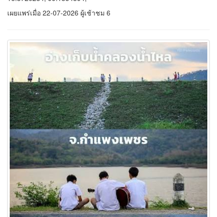
“อ่างเก็บน้ำคลองน้ำไหล” มุมลับกำแพงเพชร วิวหลักล้านกลางขุนเขา
จุดพักใจของสายชิลและคนรักธรรมชาติ
ท่ามกลางธรรมชาติอันเงียบสงบของอำเภอคลองลาน จังหวัด
กำแพงเพชร มีสถานที่พักผ่อนอีกหนึ่งแห่งที่เหมาะสำหรับคนรัก
ธรรมชาติและการใช้ชีวิตแบบเรียบง่าย นั่นคือ
อ่างเก็บน้ำคลองน้ำ