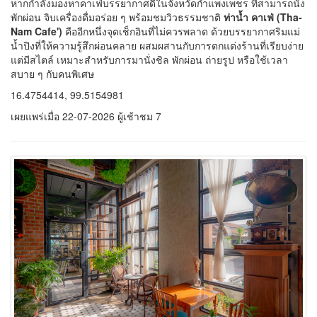
Boost Up Café x Co-Working Space กำแพงเพชร
สำหรับใครที่กำลังมองหาคาเฟ่ในจังหวัดกำแพงเพชรที่สามารถนั่งพัก
ผ่อน จิบเครื่องดื่มอร่อย ๆ หรือเปลี่ยนบรรยากาศมานั่งทำงานได้อย่าง
ลงตัว
Boost Up Café x Co-Working Space
คืออีกหนึ่งจุดเช็กอินที่
ตอบโจทย์คนยุคใหม่ ด้วยการผสมผสานระหว่างคาเฟ่และพื้นที่ทำงาน
ไว้ในที่เดียว ภายในร้านมีบรรยากาศอบอุ่น เป็นกันเอง และให้ความ
รู้สึกสบายเหมือนพื้นที่ส่วนตัว เหมาะสำหรับทุกช่วงเวลา ไม่ว่าจะมานั่ง
ชิล ทำงาน อ่านหนังสือ หรือพบปะพูดคุยกับเพื่อน ๆ
16.4754414, 99.5154981