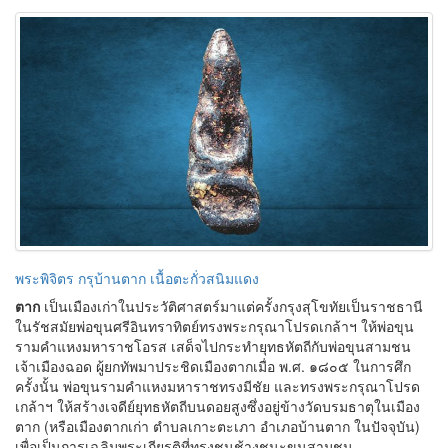
ตาก
เป็นเมืองเก่าในประวัติศาสตร์มาแต่ครั้งกรุงสุโขทัยเป็นราชธานี
ในรัชสมัยพ่อขุนศรีอินทราทิตย์ทรงพระกรุณาโปรดเกล้าฯ ให้พ่อขุน
รามคำแหงมหาราชโอรส เสด็จไปกระทำยุทธหัตถีกับพ่อขุนสามชน
เจ้าเมืองฉอด ผู้ยกทัพมาประชิดเมืองตากเมื่อ พ.ศ. ๑๘๐๕ ในการศึก
ครั้งนั้น พ่อขุนรามคำแหงมหาราชทรงมีชัย และทรงพระกรุณาโปรด
เกล้าฯ ให้สร้างเจดีย์ยุทธหัตถีบนดอยสูงซึ่งอยู่ข้างวัดบรมธาตุในเมือง
ตาก (หรือเมืองตากเก่า ตำบลเกาะตะเภา อำเภอบ้านตาก ในปัจจุบัน)
เพื่อเป็นการเฉลิมพระเกียรติที่ทรงชนช้างชนะขุนสามชน
ต่อมาในรัชสมัยสมเด็จพระนเรศมหาราช เมื่อครั้งที่ทรงประกาศ
อิสรภาพไม่ขึ้นต่อพม่า ณ เมืองแครงก็ทรงยกทัพเสด็จกลับมาทางด่าน
แม่ละเมา ซึ่งเป็นด่านสำคัญในดินแดนเมืองตาก (อำเภอแม่สอดใน
ปัจจุบัน) จากนั้นทรงย้ายเมืองตากจากที่ตั้งเดิม ตำบลเกาะตะเภา
อำเภอบ้านตากในปัจจุบัน ลงมาทางใต้ตามลำน้ำปิงประมาณ ๒๕
กิโลเมตร มาตั้งอยู่บริเวณเมืองตากในปัจจุบัน ส่วนเมืองตากเก่ายังคงมี
ซากเมือง วัดเก่า และเจดีย์ยุทธหัตถีปรากฏให้เห็น
17.1600407, 98.9080927
เผยแพร่เมื่อ 22-07-2026 ผู้เช้าชม 5