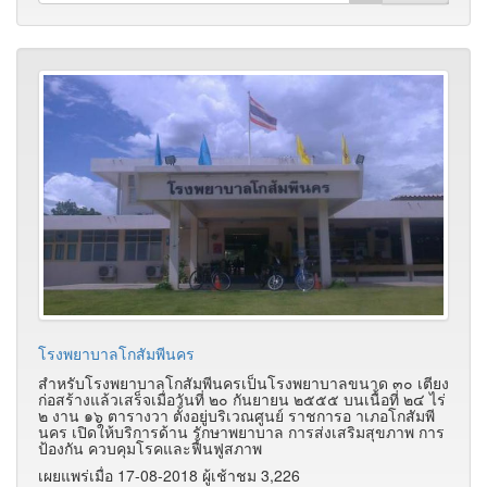
โรงพยาบาลโกสัมพีนคร
สำหรับโรงพยาบาลโกสัมพีนครเป็นโรงพยาบาลขนาด ๓๐ เตียง
ก่อสร้างแล้วเสร็จเมื่อวันที่ ๒๐ กันยายน ๒๕๕๕ บนเนื้อที่ ๒๔ ไร่
๒ งาน ๑๖ ตารางวา ตั้งอยู่บริเวณศูนย์ ราชการอ าเภอโกสัมพี
นคร เปิดให้บริการด้าน รักษาพยาบาล การส่งเสริมสุขภาพ การ
ป้องกัน ควบคุมโรคและฟื้นฟูสภาพ
เผยแพร่เมื่อ 17-08-2018 ผู้เช้าชม 3,226