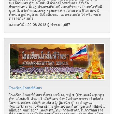
มะเดื่อชุมพร ตำบลโกสัมพี อำเภอโกสัมพีนคร จังหวัด
กำแพงเพชร ตั้งอยู่ ห่างทางทิศเหนือของที่ว่าการอำเภอโกสัมพี
นคร จังหวัดกำแพงเพชร ระยะทางประมาณ ๓๒ กิโลเมตร มี
ทั้งหมด ๒๕ หมู่บ้าน มีเนื้อที่ประมาณ ๒๒๑,๖๕๒ ไร่ หรือ ๓๕๐
ตารางกิโลเมตร
เผยแพร่เมื่อ 20-08-2018 ผู้เช้าชม 1,957
โรงเรียนโกสัมพีวิทยา
โรงเรียนโกสัมพีวิทยา ตั้งอยู่เลขที่ ๑๖ หมู่ ๔ (บ้านมะเดื่อชุมพร)
ตำบลโกสัมพี อำเภอโกสัมพีนคร จังหวัดกำแพงเพชร เริ่มก่อตั้ง
ในพ.ศ. ๒๕๒๒ สมัยที่ ดร.ก่อ สวัสดิพานิช ดำรงตำแหน่ง
รัฐมนตรีกระทรวงศึกษาธิการ ซึ่งในขณะนั้นตำบลโกสัมพียังขึ้น
อยูกับอำเภอเมืองกำแพงเพชร โดยมีกำลังสำคัญในการก่อสร้าง
คือ นายประคอง บัวผัน ขณะนั้นดำรงตำแหน่งกำนันตำบลโกสั