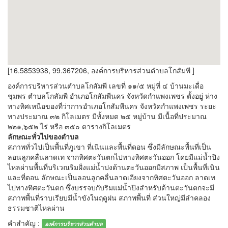
[16.5853938, 99.367206, องค์การบริหารส่วนตำบลโกสัมพี ]
องค์การบริหารส่วนตำบลโกสัมพี เลขที่ ๑๑/๕ หมู่ที่ ๔ บ้านมะเดื่อ
ชุมพร ตำบลโกสัมพี อำเภอโกสัมพีนคร จังหวัดกำแพงเพชร ตั้งอยู่ ห่าง
ทางทิศเหนือของที่ว่าการอำเภอโกสัมพีนคร จังหวัดกำแพงเพชร ระยะ
ทางประมาณ ๓๒ กิโลเมตร มีทั้งหมด ๒๕ หมู่บ้าน มีเนื้อที่ประมาณ
๒๒๑,๖๕๒ ไร่ หรือ ๓๕๐ ตารางกิโลเมตร
ลักษณะทั่วไปของตำบล
สภาพทั่วไปเป็นพื้นที่ภูเขา ที่เนินและพื้นที่ดอน ซึ่งมีลักษณะพื้นที่เป็น
ลอนลูกคลื่นลาดเท จากทิศตะวันตกไปทางทิศตะวันออก โดยมีแม่น้ำปิง
ไหลผ่านพื้นที่บริเวณริมฝั่งแม่น้ำปงด้านตะวันออกมีสภาพ เป็นพื้นที่เนิน
และที่ดอน ลักษณะเป็นลอนลูกคลื่นลาดเอียงจากทิศตะวันออก ลาดเท
ไปทางทิศตะวันตก ซึ่งบรรจบกับริมแม่น้ำปิงสำหรับด้านตะวันตกจะมี
สภาพพื้นที่ราบเรียบมีน้ำขังในฤดูฝน สภาพพื้นที่ ส่วนใหญ่มีลำคลอง
ธรรมชาติไหลผ่าน
คำสำคัญ :
องค์การบริหารส่วนตำบล