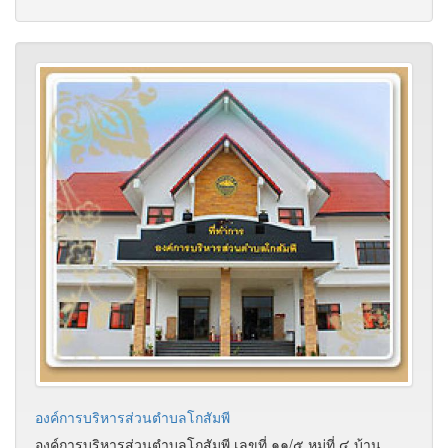
องค์การบริหารส่วนตำบลโกสัมพี
องค์การบริหารส่วนตำบลโกสัมพี เลขที่ ๑๑/๕ หมู่ที่ ๔ บ้าน