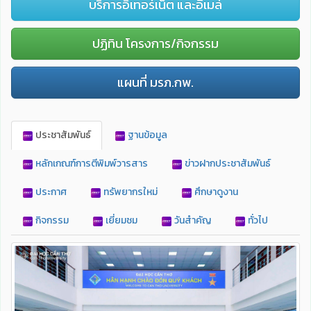
บริการอิเทอร์เน็ต และอีเมล์
ปฏิทิน โครงการ/กิจกรรม
แผนที่ มรภ.กพ.
ประชาสัมพันธ์
ฐานข้อมูล
หลักเกณฑ์การตีพิมพ์วารสาร
ข่าวฝากประชาสัมพันธ์
ประกาศ
ทรัพยากรใหม่
ศึกษาดูงาน
กิจกรรม
เยี่ยมชม
วันสำคัญ
ทั่วไป