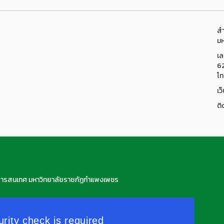
สำ
มห
เล
6
โท
เว
ติ
สารสนเทศ มหาวิทยาลัยราชภัฏกำแพงเพชร