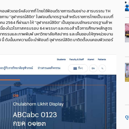
คอมพิวเตอร์หลังจากที่ ไทยใช้ฟ้อนต์ราชการเดิมอย่าง สารบรรณ TH
ราชทาน “จุฬาภรณ์ลิขิต” ในฟอนต์มาตรฐานสําหรับราชการไทยเป็น แบบที่
าคม 2564 ที่ผ่านมา ให้ “จุฬาภรณ์ลิขิต” เป็นชุดแบบอักษรมาตรฐานสําห
ิ เนื่องในวโรกาสครบรอบ 64 พรรษา และทรงสําเร็จการศึกษาหลักสูตร
ิมากรรมและภาพพิมพ์ มหาวิทยาลัยศิลปากร และเห็นชอบให้ทุกหน่วยงาน
นี้ ดังนั้นบทความนี้จะนำฟ้อนต์ จุฬาภรณ์ลิขิต มาติดตั้งบนคอมพิวเตอร์
ด