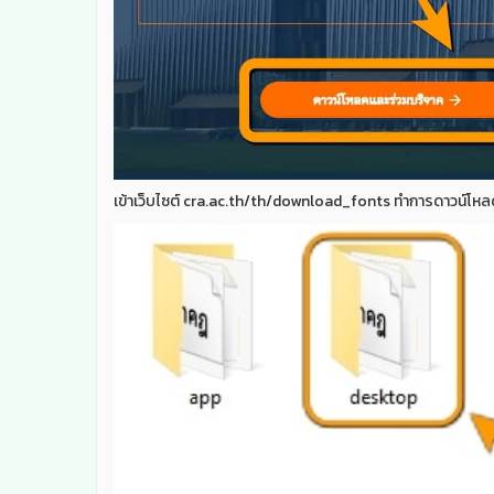
เข้าเว็บไซต์ cra.ac.th/th/download_fonts ทำการดาวน์โหล