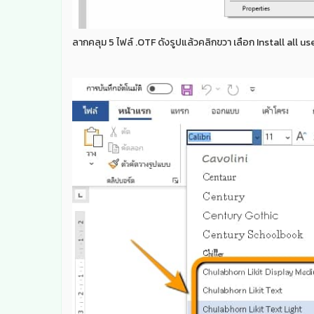
ลากคลุม 5 ไฟล์ .OTF ดังรูปแล้วคลิกขวา เลือก Install all us