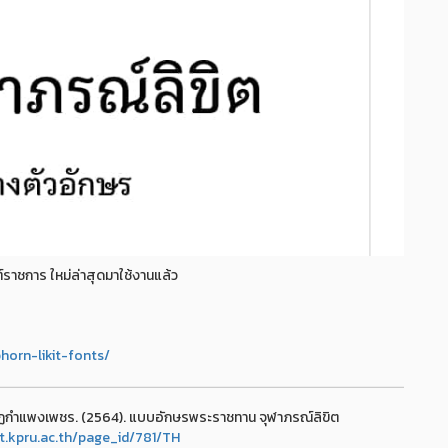
ต์ราชการ ใหม่ล่าสุดมาใช้งานแล้ว
horn-likit-fonts/
ัฏกำแพงเพชร. (2564). แบบอักษรพระราชทาน จุฬาภรณ์ลิขิต
it.kpru.ac.th/page_id/781/TH