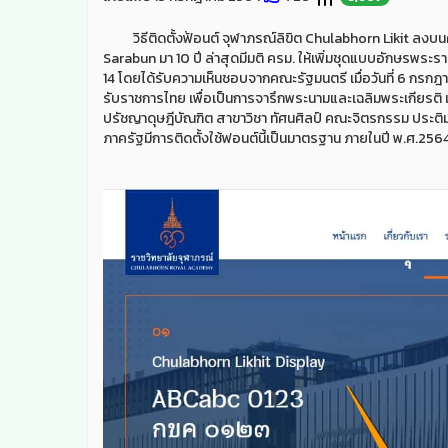
วิธีติดตั้งฟ้อนต์ จุฬาภรณ์ลิขิต Chulabhorn Likit ลงบน
Sarabun มา 10 ปี ล่าสุดมีมติ ครม. ให้เพิ่มชุดแบบอักษรพระ
14 โดยได้รับความเห็นชอบจากคณะรัฐมนตรี เมื่อวันที่ 6 กรกฎ
รับราชการไทย เพื่อเป็นการจารึกพระนามและเฉลิมพระเกียรต
ปรัชญาดุษฎีบัณฑิต สาขาวิชา ทัศนศิลป์ คณะจิตรกรรม ประต
ภาครัฐมีการติดตั้งใช้ฟอนต์นี้เป็นมาตรฐาน ภายในปี พ.ศ.2564 