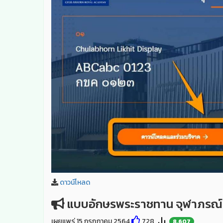
ดาวน์โหลด
แบบอักษรพระราชทาน จุฬาภรณ์ล
เผยแพร่ 15 กรกฎาคม 2564
728
8,607