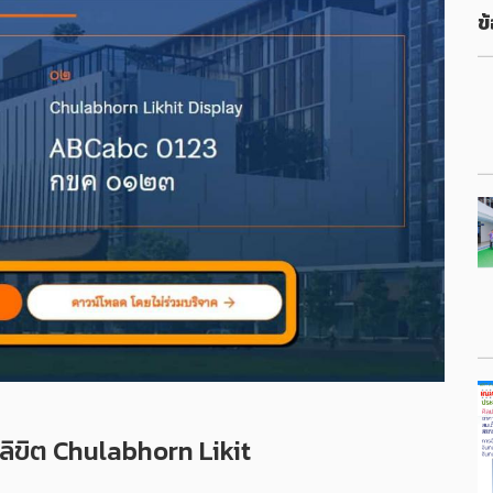
ข้
ิขิต Chulabhorn Likit