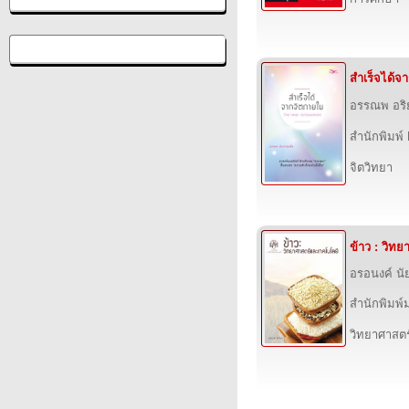
สำเร็จได้จ
อรรณพ อริ
สำนักพิมพ์
จิตวิทยา
ข้าว : วิท
อรอนงค์ นัย
สำนักพิมพ์
วิทยาศาสตร