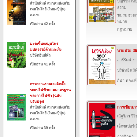
บุญร่วม เท
สำนักพิมพ์ สมาคมส่งเสริม
ธรรม
เทคโนโลยี (ไทย-ญี่ปุ่น)
ส.ส.ท.
ชมรมช่วย
หมาย
เปิดอ่าน 42 ครั้ง
กฎหมาย
มะระขี้นกสมุนไพร
มหัศจรรย์ต้านมะเร็ง
หายป่วย 360
บริษัทอินส์พัล
อารีรัตน์ ง
เปิดอ่าน 41 ครั้ง
บริษัทอินส์พ
กีฬา ท่องเ
การออกแบบและติดตั้ง
ระบบไฟฟ้าตามมาตรฐาน
ของการไฟฟ้า (ฉบับ
ปรับปรุง)
การเขียนภา
สำนักพิมพ์ สมาคมส่งเสริม
เทคโนโลยี (ไทย-ญี่ปุ่น)
ณัฐวิภา วิริ
ส.ส.ท.
เอ็กซเปอร์เน
เปิดอ่าน 39 ครั้ง
การศึกษา