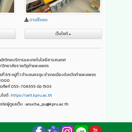
ดาวน์โหลด
เว็บไชต์
นักวิทยบริการและเทคโนโลยีสารสนเทศ
าวิทยาลัยราชภัฏกำแพงเพชร
ขที่ 69 หมู่ที่ 1 ตำบลนครชุม อำเภอเมืองจังหวัดกำแพงเพชร
2000
รศัพท์ 055-706555 ต่อ 1503
็บไชต์ :
https://arit.kpru.ac.th
ดต่อผู้ดูแลเว็บ : anucha_pu@kpru.ac.th