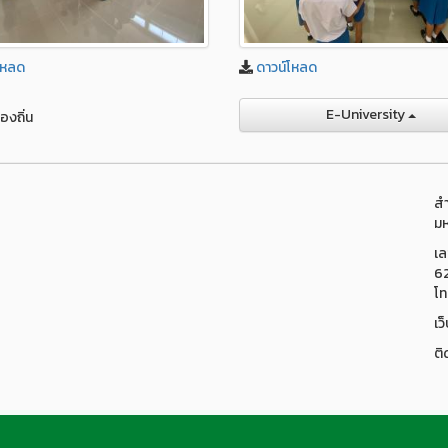
โหลด
ดาวน์โหลด
E-University
องถิ่น
สำ
มห
เล
6
โท
เว
ติ