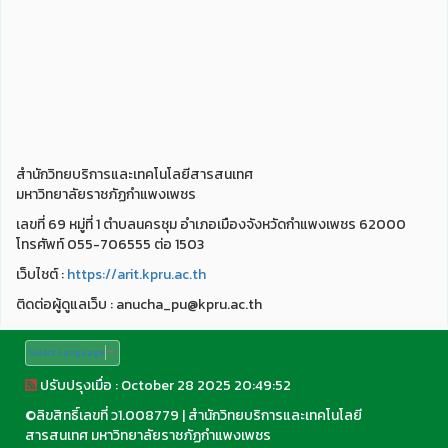
สำนักวิทยบริการและเทคโนโลยีสารสนเทศ
มหาวิทยาลัยราชภัฏกำแพงเพชร
เลขที่ 69 หมู่ที่ 1 ตำบลนครชุม อำเภอเมืองจังหวัดกำแพงเพชร 62000
โทรศัพท์ 055-706555 ต่อ 1503
เว็บไชต์ :
https://arit.kpru.ac.th
ติดต่อผู้ดูแลเว็บ : anucha_pu@kpru.ac.th
Select Language
▼
ปรับปรุงเมื่อ : October 28 2025 20:49:52
©
ลิขสิทธิ์เลขที่ ว1.008779
|
สำนักวิทยบริการและเทคโนโลยี
สารสนเทศ มหาวิทยาลัยราชภัฏกำแพงเพชร