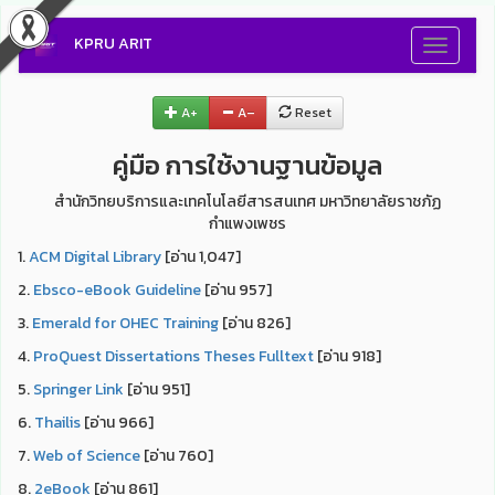
KPRU ARIT
Toggle
navigati
A+
A–
Reset
คู่มือ การใช้งานฐานข้อมูล
สำนักวิทยบริการและเทคโนโลยีสารสนเทศ มหาวิทยาลัยราชภัฏ
กำแพงเพชร
1.
ACM Digital Library
[อ่าน 1,047]
2.
Ebsco-eBook Guideline
[อ่าน 957]
3.
Emerald for OHEC Training
[อ่าน 826]
4.
ProQuest Dissertations Theses Fulltext
[อ่าน 918]
5.
Springer Link
[อ่าน 951]
6.
Thailis
[อ่าน 966]
7.
Web of Science
[อ่าน 760]
8.
2eBook
[อ่าน 861]