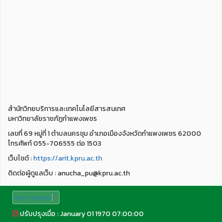
สำนักวิทยบริการและเทคโนโลยีสารสนเทศ
มหาวิทยาลัยราชภัฏกำแพงเพชร
เลขที่ 69 หมู่ที่ 1 ตำบลนครชุม อำเภอเมืองจังหวัดกำแพงเพชร 62000
โทรศัพท์ 055-706555 ต่อ 1503
เว็บไชต์ :
https://arit.kpru.ac.th
ติดต่อผู้ดูแลเว็บ : anucha_pu@kpru.ac.th
Select Language
▼
ปรับปรุงเมื่อ : January 01 1970 07:00:00