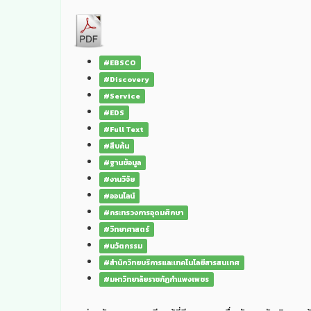
#EBSCO
#Discovery
#Service
#EDS
#Full Text
#สืบค้น
#ฐานข้อมูล
#งานวิจัย
#ออนไลน์
#กระทรวงการอุดมศึกษา
#วิทยาศาสตร์
#นวัตกรรม
#สำนักวิทยบริการและเทคโนโลยีสารสนเทศ
#มหาวิทยาลัยราชภัฏกำแพงเพชร