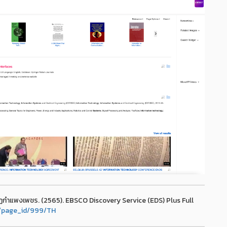
ฏกำแพงเพชร. (2565). EBSCO Discovery Service (EDS) Plus Full
th/page_id/999/TH