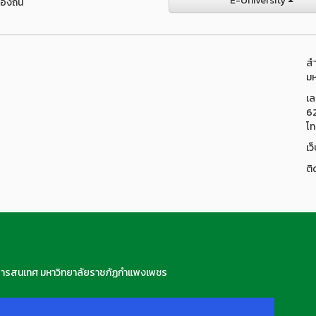
E-University
องถิ่น
สำ
มห
เล
6
โท
เว
ติ
สารสนเทศ มหาวิทยาลัยราชภัฏกำแพงเพชร