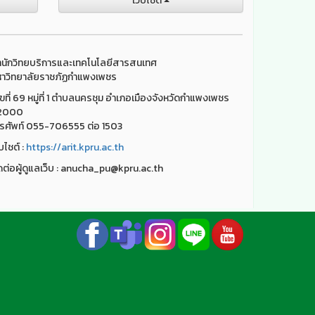
เว็บไชต์
นักวิทยบริการและเทคโนโลยีสารสนเทศ
าวิทยาลัยราชภัฏกำแพงเพชร
ขที่ 69 หมู่ที่ 1 ตำบลนครชุม อำเภอเมืองจังหวัดกำแพงเพชร
2000
รศัพท์ 055-706555 ต่อ 1503
็บไชต์ :
https://arit.kpru.ac.th
ดต่อผู้ดูแลเว็บ : anucha_pu@kpru.ac.th