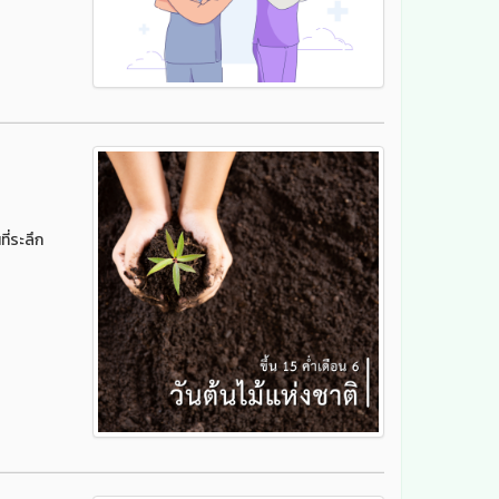
ี่ระลึก