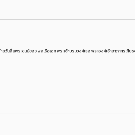
ยวันสิ้นพระชนม์ของ พลเรือเอก พระเจ้าบรมวงศ์เธอ พระองค์เจ้าอาภากรเกียรต