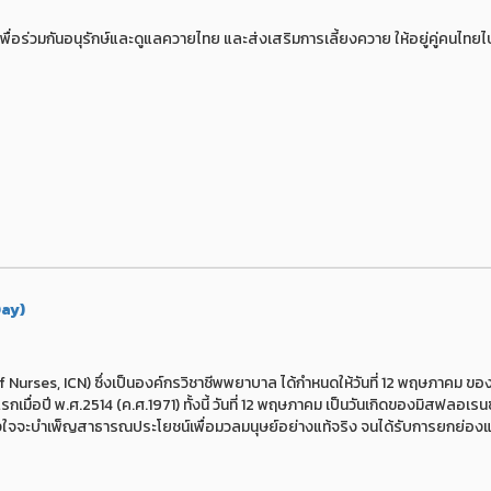
่อร่วมกันอนุรักษ์และดูแลควายไทย และส่งเสริมการเลี้ยงควาย ให้อยู่คู่คนไทย
Day)
es, ICN) ซึ่งเป็นองค์กรวิชาชีพพยาบาล ได้กำหนดให้วันที่ 12 พฤษภาคม ของทุ
มื่อปี พ.ศ.2514 (ค.ศ.1971) ทั้งนี้ วันที่ 12 พฤษภาคม เป็นวันเกิดของมิสฟลอเรนซ
 ตั้งใจจะบำเพ็ญสาธารณประโยชน์เพื่อมวลมนุษย์อย่างแท้จริง จนได้รับการยกย่องแล