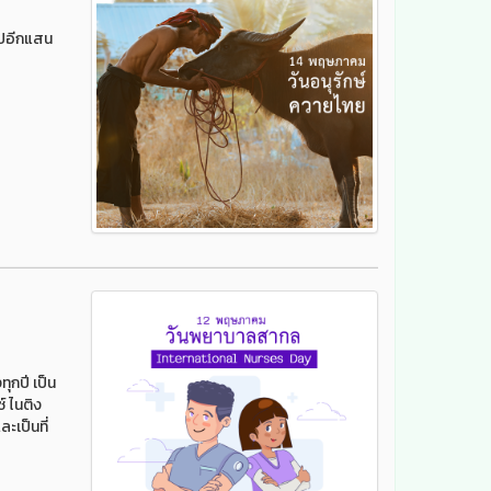
ไปอีกแสน
กปี เป็น
์ ไนติง
ะเป็นที่