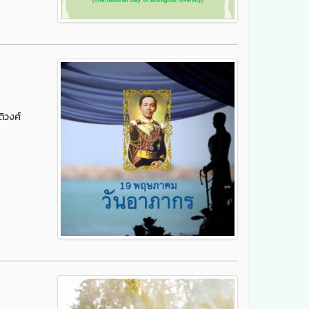
ิวงศ์