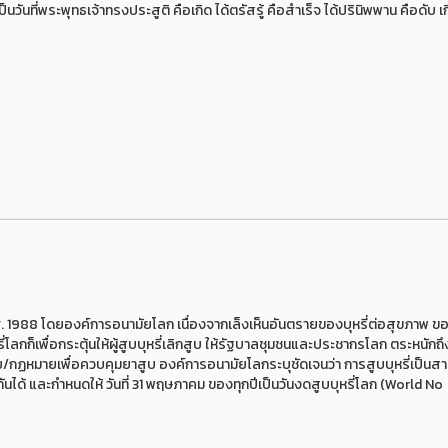
ที่พระพุทธเจ้าทรงประสูติ คือเกิด ได้ตรัสรู้ คือสำเร็จ ได้ปรินิพพาน คือดับ เก
. 1988 โดยองค์การอนามัยโลก เนื่องจากเล็งเห็นอันตรายของบุหรี่ต่อสุขภาพ ของ
ุหรี่โลกก็เพื่อกระตุ้นให้ผู้สูบบุหรี่เลิกสูบ ให้รัฐบาลชุมชนและประชากรโลก ตระหนัก
กฏหมายเพื่อควบคุมยาสูบ องค์การอนามัยโลกระบุชัดเจนว่า การสูบบุหรี่เป็นสา
ได้ และกำหนดให้ วันที่ 31 พฤษภาคม ของทุกปีเป็นวันงดสูบบุหรี่โลก (World No