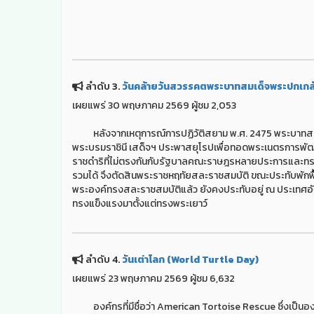
ลำดับ 3.
วันคล้ายวันสวรรคตพระบาทสมเด็จพระปกเกล้าเ
เผยแพร่ 30 พฤษภาคม 2569 ผู้ชม 2,053
หลังจากเหตุการณ์การปฏิวัติสยาม พ.ศ. 2475 พระบาทสมเด็
พระบรมราชินี เสด็จฯ ประพาสยุโรปเพื่อทอดพระเนตรการพัฒน
ราชดำริที่ไม่ตรงกันกับรัฐบาลคณะราษฎรหลายประการและทรง
รวมได้ จึงตัดสินพระราชหฤทัยสละราชสมบัติ ขณะประทับพักฟื้
พระองค์ทรงสละราชสมบัติแล้ว ยังคงประทับอยู่ ณ ประเทศอั
ทรงแข็งแรงมาตั้งแต่ทรงพระเยาว์
ลำดับ 4.
วันเต่าโลก (World Turtle Day)
เผยแพร่ 23 พฤษภาคม 2569 ผู้ชม 6,632
องค์กรที่มีชื่อว่า American Tortoise Rescue ซึ่งเป็นองค์ที