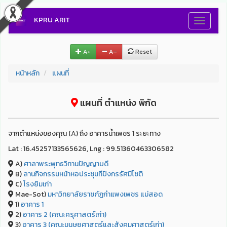
KPRU ARIT
Toggle
navigati
A+
A–
Reset
หน้าหลัก
แผนที่
แผนที่ ตำแหน่ง พิกัด
จากตำแหน่งของคุณ (A) ถึง อาคารน้ำเพชร 1 ระยะทาง
Lat : 16.45257133565626, Lng : 99.51360463306582
A)
ศาลาพระพุทธวิทานปัญญาบดี
B)
ลานกิจกรรมหน้าหอประชุมทีปังกรรัศมีโชติ
C)
โรงยิมเก่า
Mae-Sot)
มหาวิทยาลัยราชภัฏกำแพงเพชร แม่สอด
1)
อาคาร 1
2)
อาคาร 2 (คณะครุศาสตร์เก่า)
3)
อาคาร 3 (คณะมนุษยศาสตร์และสังคมศาสตร์เก่า)