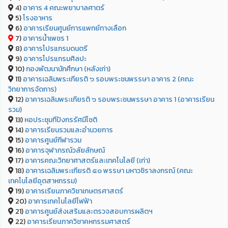
4)
อาคาร 4 คณะพยาบาลศาตร์
5)
โรงอาหาร
6)
อาคารเรียนศูนย์การแพทย์ทางเลือก
7)
อาคารน้ำเพชร 1
8)
อาคารโปรแกรมดนตรี
9)
อาคารโปรแกรมศิลปะ
10)
กองพัฒนานักศึกษา (หลังเก่า)
11)
อาคารเฉลิมพระเกียรติ ๖ รอบพระชนพรรษา อาคาร 2 (คณะ
วิทยาการจัดการ)
12)
อาคารเฉลิมพระเกียรติ ๖ รอบพระชนพรรษา อาคาร 1 (อาคารเรียน
รวม)
13)
หอประชุมทีปังกรรัศมีโชติ
14)
อาคารเรียนรวมและอำนวยการ
15)
อาคารศูนย์กีฬารวม
16)
อาคารจุฬาภรณ์วลัยลักษณ์
17)
อาคารคณะวิทยาศาสตร์และเทคโนโลยี (เก่า)
18)
อาคารเฉลิมพระเกียรติ ๕๐ พรรษา มหาวชิราลงกรณ์ (คณะ
เทคโนโลยีอุตสาหกรรม)
19)
อาคารเรียนภาควิชาเกษตรศาสตร์
20)
อาคารเทคโนโลยีไฟฟ้า
21)
อาคารศูนย์ส่งเสริมและตรวจสอบการผลิตฯ
22)
อาคารเรียนภาควิชาคหกรรมศาสตร์