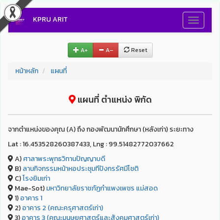
KPRU ARIT
Toggle
navigati
A+
A–
Reset
หน้าหลัก
แผนที่
แผนที่ ตำแหน่ง พิกัด
จากตำแหน่งของคุณ (A) ถึง กองพัฒนานักศึกษา (หลังเก่า) ระยะทาง
Lat : 16.453528260387433, Lng : 99.51482772037662
A)
ศาลาพระพุทธวิทานปัญญาบดี
B)
ลานกิจกรรมหน้าหอประชุมทีปังกรรัศมีโชติ
C)
โรงยิมเก่า
Mae-Sot)
มหาวิทยาลัยราชภัฏกำแพงเพชร แม่สอด
1)
อาคาร 1
2)
อาคาร 2 (คณะครุศาสตร์เก่า)
3)
อาคาร 3 (คณะมนุษยศาสตร์และสังคมศาสตร์เก่า)