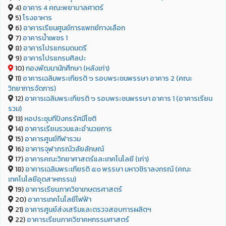
4)
อาคาร 4 คณะพยาบาลศาตร์
5)
โรงอาหาร
6)
อาคารเรียนศูนย์การแพทย์ทางเลือก
7)
อาคารน้ำเพชร 1
8)
อาคารโปรแกรมดนตรี
9)
อาคารโปรแกรมศิลปะ
10)
กองพัฒนานักศึกษา (หลังเก่า)
11)
อาคารเฉลิมพระเกียรติ ๖ รอบพระชนพรรษา อาคาร 2 (คณะ
วิทยาการจัดการ)
12)
อาคารเฉลิมพระเกียรติ ๖ รอบพระชนพรรษา อาคาร 1 (อาคารเรียน
รวม)
13)
หอประชุมทีปังกรรัศมีโชติ
14)
อาคารเรียนรวมและอำนวยการ
15)
อาคารศูนย์กีฬารวม
16)
อาคารจุฬาภรณ์วลัยลักษณ์
17)
อาคารคณะวิทยาศาสตร์และเทคโนโลยี (เก่า)
18)
อาคารเฉลิมพระเกียรติ ๕๐ พรรษา มหาวชิราลงกรณ์ (คณะ
เทคโนโลยีอุตสาหกรรม)
19)
อาคารเรียนภาควิชาเกษตรศาสตร์
20)
อาคารเทคโนโลยีไฟฟ้า
21)
อาคารศูนย์ส่งเสริมและตรวจสอบการผลิตฯ
22)
อาคารเรียนภาควิชาคหกรรมศาสตร์