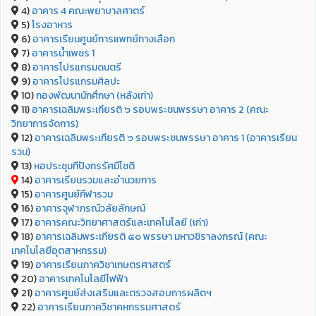
4)
อาคาร 4 คณะพยาบาลศาตร์
5)
โรงอาหาร
6)
อาคารเรียนศูนย์การแพทย์ทางเลือก
7)
อาคารน้ำเพชร 1
8)
อาคารโปรแกรมดนตรี
9)
อาคารโปรแกรมศิลปะ
10)
กองพัฒนานักศึกษา (หลังเก่า)
11)
อาคารเฉลิมพระเกียรติ ๖ รอบพระชนพรรษา อาคาร 2 (คณะ
วิทยาการจัดการ)
12)
อาคารเฉลิมพระเกียรติ ๖ รอบพระชนพรรษา อาคาร 1 (อาคารเรียน
รวม)
13)
หอประชุมทีปังกรรัศมีโชติ
14)
อาคารเรียนรวมและอำนวยการ
15)
อาคารศูนย์กีฬารวม
16)
อาคารจุฬาภรณ์วลัยลักษณ์
17)
อาคารคณะวิทยาศาสตร์และเทคโนโลยี (เก่า)
18)
อาคารเฉลิมพระเกียรติ ๕๐ พรรษา มหาวชิราลงกรณ์ (คณะ
เทคโนโลยีอุตสาหกรรม)
19)
อาคารเรียนภาควิชาเกษตรศาสตร์
20)
อาคารเทคโนโลยีไฟฟ้า
21)
อาคารศูนย์ส่งเสริมและตรวจสอบการผลิตฯ
22)
อาคารเรียนภาควิชาคหกรรมศาสตร์