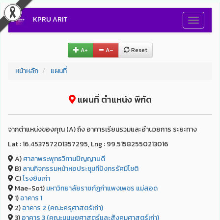
KPRU ARIT
Toggle
navigati
A+
A–
Reset
หน้าหลัก
แผนที่
แผนที่ ตำแหน่ง พิกัด
จากตำแหน่งของคุณ (A) ถึง อาคารเรียนรวมและอำนวยการ ระยะทาง
Lat : 16.453757201357295, Lng : 99.51582550213016
A)
ศาลาพระพุทธวิทานปัญญาบดี
B)
ลานกิจกรรมหน้าหอประชุมทีปังกรรัศมีโชติ
C)
โรงยิมเก่า
Mae-Sot)
มหาวิทยาลัยราชภัฏกำแพงเพชร แม่สอด
1)
อาคาร 1
2)
อาคาร 2 (คณะครุศาสตร์เก่า)
3)
อาคาร 3 (คณะมนุษยศาสตร์และสังคมศาสตร์เก่า)