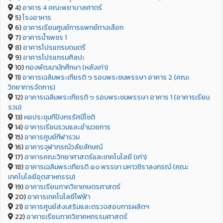
4)
อาคาร 4 คณะพยาบาลศาตร์
5)
โรงอาหาร
6)
อาคารเรียนศูนย์การแพทย์ทางเลือก
7)
อาคารน้ำเพชร 1
8)
อาคารโปรแกรมดนตรี
9)
อาคารโปรแกรมศิลปะ
10)
กองพัฒนานักศึกษา (หลังเก่า)
11)
อาคารเฉลิมพระเกียรติ ๖ รอบพระชนพรรษา อาคาร 2 (คณะ
วิทยาการจัดการ)
12)
อาคารเฉลิมพระเกียรติ ๖ รอบพระชนพรรษา อาคาร 1 (อาคารเรียน
รวม)
13)
หอประชุมทีปังกรรัศมีโชติ
14)
อาคารเรียนรวมและอำนวยการ
15)
อาคารศูนย์กีฬารวม
16)
อาคารจุฬาภรณ์วลัยลักษณ์
17)
อาคารคณะวิทยาศาสตร์และเทคโนโลยี (เก่า)
18)
อาคารเฉลิมพระเกียรติ ๕๐ พรรษา มหาวชิราลงกรณ์ (คณะ
เทคโนโลยีอุตสาหกรรม)
19)
อาคารเรียนภาควิชาเกษตรศาสตร์
20)
อาคารเทคโนโลยีไฟฟ้า
21)
อาคารศูนย์ส่งเสริมและตรวจสอบการผลิตฯ
22)
อาคารเรียนภาควิชาคหกรรมศาสตร์