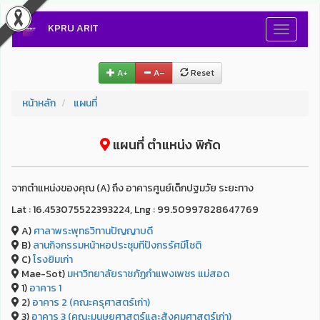
KPRU ARIT
Toggle
navigati
A+
A–
Reset
หน้าหลัก
แผนที่
แผนที่ ตำแหน่ง พิกัด
จากตำแหน่งของคุณ (A) ถึง อาคารศูนย์เด็กปฐมวัย ระยะทาง
Lat : 16.453075522393224, Lng : 99.50997828647769
A)
ศาลาพระพุทธวิทานปัญญาบดี
B)
ลานกิจกรรมหน้าหอประชุมทีปังกรรัศมีโชติ
C)
โรงยิมเก่า
Mae-Sot)
มหาวิทยาลัยราชภัฏกำแพงเพชร แม่สอด
1)
อาคาร 1
2)
อาคาร 2 (คณะครุศาสตร์เก่า)
3)
อาคาร 3 (คณะมนุษยศาสตร์และสังคมศาสตร์เก่า)