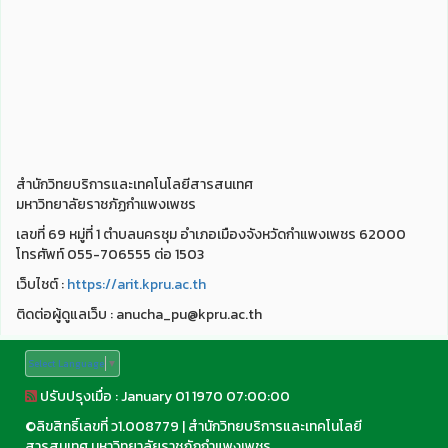
สำนักวิทยบริการและเทคโนโลยีสารสนเทศ
มหาวิทยาลัยราชภัฏกำแพงเพชร
เลขที่ 69 หมู่ที่ 1 ตำบลนครชุม อำเภอเมืองจังหวัดกำแพงเพชร 62000
โทรศัพท์ 055-706555 ต่อ 1503
เว็บไชต์ :
https://arit.kpru.ac.th
ติดต่อผู้ดูแลเว็บ : anucha_pu@kpru.ac.th
Select Language
▼
ปรับปรุงเมื่อ : January 01 1970 07:00:00
©
ลิขสิทธิ์เลขที่ ว1.008779
|
สำนักวิทยบริการและเทคโนโลยี
สารสนเทศ มหาวิทยาลัยราชภัฏกำแพงเพชร