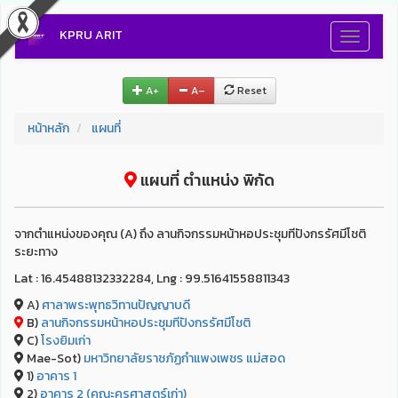
KPRU ARIT
Toggle
navigati
A+
A–
Reset
หน้าหลัก
แผนที่
แผนที่ ตำแหน่ง พิกัด
จากตำแหน่งของคุณ (A) ถึง ลานกิจกรรมหน้าหอประชุมทีปังกรรัศมีโชติ
ระยะทาง
Lat : 16.45488132332284, Lng : 99.51641558811343
A)
ศาลาพระพุทธวิทานปัญญาบดี
B)
ลานกิจกรรมหน้าหอประชุมทีปังกรรัศมีโชติ
C)
โรงยิมเก่า
Mae-Sot)
มหาวิทยาลัยราชภัฏกำแพงเพชร แม่สอด
1)
อาคาร 1
2)
อาคาร 2 (คณะครุศาสตร์เก่า)