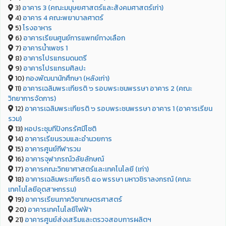
3)
อาคาร 3 (คณะมนุษยศาสตร์และสังคมศาสตร์เก่า)
4)
อาคาร 4 คณะพยาบาลศาตร์
5)
โรงอาหาร
6)
อาคารเรียนศูนย์การแพทย์ทางเลือก
7)
อาคารน้ำเพชร 1
8)
อาคารโปรแกรมดนตรี
9)
อาคารโปรแกรมศิลปะ
10)
กองพัฒนานักศึกษา (หลังเก่า)
11)
อาคารเฉลิมพระเกียรติ ๖ รอบพระชนพรรษา อาคาร 2 (คณะ
วิทยาการจัดการ)
12)
อาคารเฉลิมพระเกียรติ ๖ รอบพระชนพรรษา อาคาร 1 (อาคารเรียน
รวม)
13)
หอประชุมทีปังกรรัศมีโชติ
14)
อาคารเรียนรวมและอำนวยการ
15)
อาคารศูนย์กีฬารวม
16)
อาคารจุฬาภรณ์วลัยลักษณ์
17)
อาคารคณะวิทยาศาสตร์และเทคโนโลยี (เก่า)
18)
อาคารเฉลิมพระเกียรติ ๕๐ พรรษา มหาวชิราลงกรณ์ (คณะ
เทคโนโลยีอุตสาหกรรม)
19)
อาคารเรียนภาควิชาเกษตรศาสตร์
20)
อาคารเทคโนโลยีไฟฟ้า
21)
อาคารศูนย์ส่งเสริมและตรวจสอบการผลิตฯ