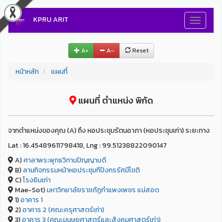
KPRU ARIT
Toggle
navigati
A+
A–
Reset
หน้าหลัก
แผนที่
แผนที่ ตำแหน่ง พิกัด
จากตำแหน่งของคุณ (A) ถึง หอประชุมรัตนอาภา (หอประชุมเก่า) ระยะทาง
Lat : 16.45489611798418, Lng : 99.51238822090147
A)
ศาลาพระพุทธวิทานปัญญาบดี
B)
ลานกิจกรรมหน้าหอประชุมทีปังกรรัศมีโชติ
C)
โรงยิมเก่า
Mae-Sot)
มหาวิทยาลัยราชภัฏกำแพงเพชร แม่สอด
1)
อาคาร 1
2)
อาคาร 2 (คณะครุศาสตร์เก่า)
3)
อาคาร 3 (คณะมนุษยศาสตร์และสังคมศาสตร์เก่า)