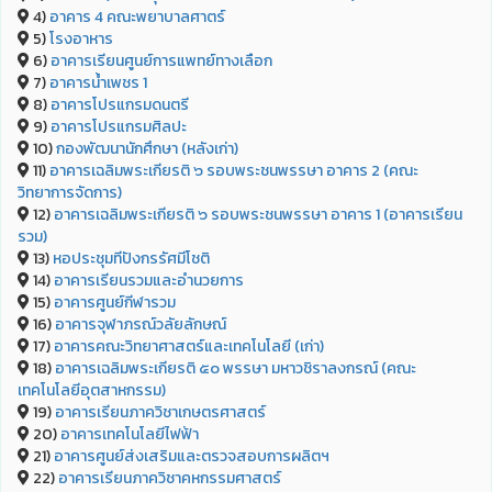
4)
อาคาร 4 คณะพยาบาลศาตร์
5)
โรงอาหาร
6)
อาคารเรียนศูนย์การแพทย์ทางเลือก
7)
อาคารน้ำเพชร 1
8)
อาคารโปรแกรมดนตรี
9)
อาคารโปรแกรมศิลปะ
10)
กองพัฒนานักศึกษา (หลังเก่า)
11)
อาคารเฉลิมพระเกียรติ ๖ รอบพระชนพรรษา อาคาร 2 (คณะ
วิทยาการจัดการ)
12)
อาคารเฉลิมพระเกียรติ ๖ รอบพระชนพรรษา อาคาร 1 (อาคารเรียน
รวม)
13)
หอประชุมทีปังกรรัศมีโชติ
14)
อาคารเรียนรวมและอำนวยการ
15)
อาคารศูนย์กีฬารวม
16)
อาคารจุฬาภรณ์วลัยลักษณ์
17)
อาคารคณะวิทยาศาสตร์และเทคโนโลยี (เก่า)
18)
อาคารเฉลิมพระเกียรติ ๕๐ พรรษา มหาวชิราลงกรณ์ (คณะ
เทคโนโลยีอุตสาหกรรม)
19)
อาคารเรียนภาควิชาเกษตรศาสตร์
20)
อาคารเทคโนโลยีไฟฟ้า
21)
อาคารศูนย์ส่งเสริมและตรวจสอบการผลิตฯ
22)
อาคารเรียนภาควิชาคหกรรมศาสตร์