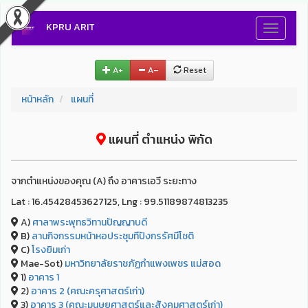
KPRU ARIT
Toggle
navigati
A+
A–
Reset
หน้าหลัก
แผนที่
แผนที่ ตำแหน่ง พิกัด
จากตำแหน่งของคุณ (A) ถึง อาคารเอวี ระยะทาง
Lat : 16.45428453627125, Lng : 99.51189874813235
A)
ศาลาพระพุทธวิทานปัญญาบดี
B)
ลานกิจกรรมหน้าหอประชุมทีปังกรรัศมีโชติ
C)
โรงยิมเก่า
Mae-Sot)
มหาวิทยาลัยราชภัฏกำแพงเพชร แม่สอด
1)
อาคาร 1
2)
อาคาร 2 (คณะครุศาสตร์เก่า)
3)
อาคาร 3 (คณะมนุษยศาสตร์และสังคมศาสตร์เก่า)