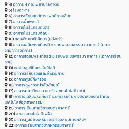
4)
อาคาร 4 คณะพยาบาลศาตร์
5)
โรงอาหาร
6)
อาคารเรียนศูนย์การแพทย์ทางเลือก
7)
อาคารน้ำเพชร 1
8)
อาคารโปรแกรมดนตรี
9)
อาคารโปรแกรมศิลปะ
10)
กองพัฒนานักศึกษา (หลังเก่า)
11)
อาคารเฉลิมพระเกียรติ ๖ รอบพระชนพรรษา อาคาร 2 (คณะ
วิทยาการจัดการ)
12)
อาคารเฉลิมพระเกียรติ ๖ รอบพระชนพรรษา อาคาร 1 (อาคารเรียน
รวม)
13)
หอประชุมทีปังกรรัศมีโชติ
14)
อาคารเรียนรวมและอำนวยการ
15)
อาคารศูนย์กีฬารวม
16)
อาคารจุฬาภรณ์วลัยลักษณ์
17)
อาคารคณะวิทยาศาสตร์และเทคโนโลยี (เก่า)
18)
อาคารเฉลิมพระเกียรติ ๕๐ พรรษา มหาวชิราลงกรณ์ (คณะ
เทคโนโลยีอุตสาหกรรม)
19)
อาคารเรียนภาควิชาเกษตรศาสตร์
20)
อาคารเทคโนโลยีไฟฟ้า
21)
อาคารศูนย์ส่งเสริมและตรวจสอบการผลิตฯ
22)
อาคารเรียนภาควิชาคหกรรมศาสตร์