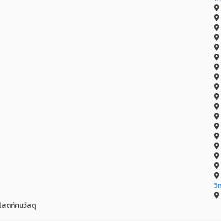
วิ
ี่โสตทัศนวัสดุ