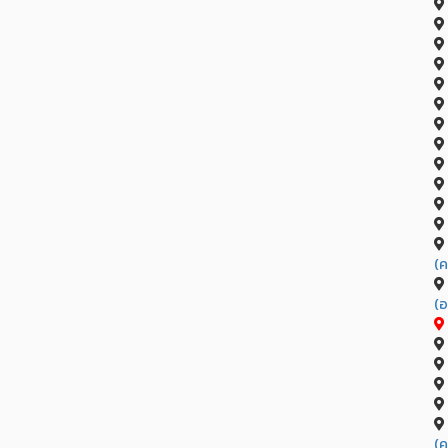
(ค
(อ
(ค