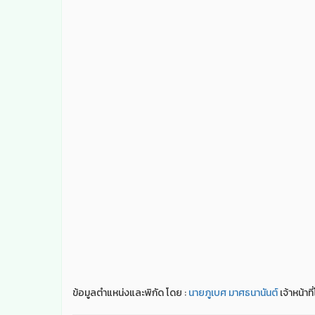
ข้อมูลตำแหน่งและพิกัด โดย :
นายภูเบศ มาศธนานันต์
เจ้าหน้าท