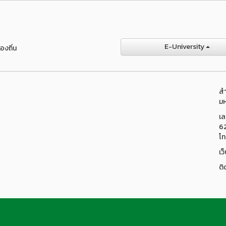
E-University
องถิ่น
สำ
มห
เล
6
โท
เว
ติ