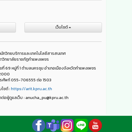
เว็บไชต์
นักวิทยบริการและเทคโนโลยีสารสนเทศ
าวิทยาลัยราชภัฏกำแพงเพชร
ขที่ 69 หมู่ที่ 1 ตำบลนครชุม อำเภอเมืองจังหวัดกำแพงเพชร
2000
รศัพท์ 055-706555 ต่อ 1503
็บไชต์ :
https://arit.kpru.ac.th
ดต่อผู้ดูแลเว็บ : anucha_pu@kpru.ac.th