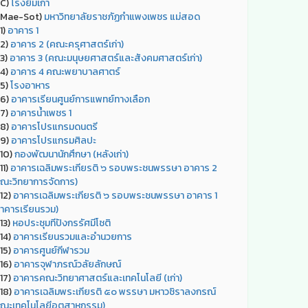
C)
โรงยิมเก่า
Mae-Sot)
มหาวิทยาลัยราชภัฏกำแพงเพชร แม่สอด
1)
อาคาร 1
2)
อาคาร 2 (คณะครุศาสตร์เก่า)
3)
อาคาร 3 (คณะมนุษยศาสตร์และสังคมศาสตร์เก่า)
4)
อาคาร 4 คณะพยาบาลศาตร์
5)
โรงอาหาร
6)
อาคารเรียนศูนย์การแพทย์ทางเลือก
7)
อาคารน้ำเพชร 1
8)
อาคารโปรแกรมดนตรี
9)
อาคารโปรแกรมศิลปะ
10)
กองพัฒนานักศึกษา (หลังเก่า)
11)
อาคารเฉลิมพระเกียรติ ๖ รอบพระชนพรรษา อาคาร 2
ณะวิทยาการจัดการ)
12)
อาคารเฉลิมพระเกียรติ ๖ รอบพระชนพรรษา อาคาร 1
าคารเรียนรวม)
13)
หอประชุมทีปังกรรัศมีโชติ
14)
อาคารเรียนรวมและอำนวยการ
15)
อาคารศูนย์กีฬารวม
16)
อาคารจุฬาภรณ์วลัยลักษณ์
17)
อาคารคณะวิทยาศาสตร์และเทคโนโลยี (เก่า)
18)
อาคารเฉลิมพระเกียรติ ๕๐ พรรษา มหาวชิราลงกรณ์
ณะเทคโนโลยีอุตสาหกรรม)