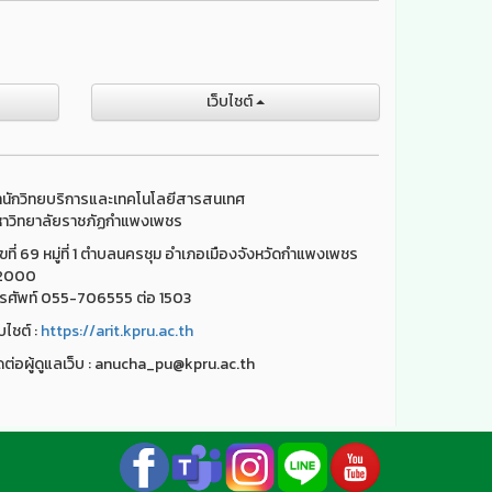
เว็บไชต์
นักวิทยบริการและเทคโนโลยีสารสนเทศ
าวิทยาลัยราชภัฏกำแพงเพชร
ขที่ 69 หมู่ที่ 1 ตำบลนครชุม อำเภอเมืองจังหวัดกำแพงเพชร
2000
รศัพท์ 055-706555 ต่อ 1503
็บไชต์ :
https://arit.kpru.ac.th
ดต่อผู้ดูแลเว็บ : anucha_pu@kpru.ac.th