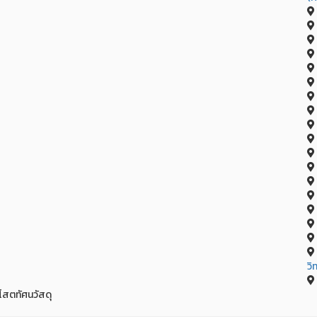
วิ
ี่โสตทัศนวัสดุ