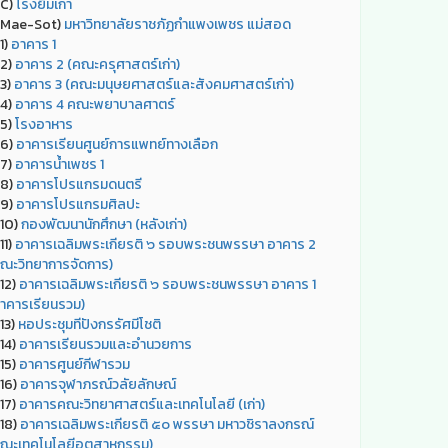
C)
โรงยิมเก่า
Mae-Sot)
มหาวิทยาลัยราชภัฏกำแพงเพชร แม่สอด
1)
อาคาร 1
2)
อาคาร 2 (คณะครุศาสตร์เก่า)
3)
อาคาร 3 (คณะมนุษยศาสตร์และสังคมศาสตร์เก่า)
4)
อาคาร 4 คณะพยาบาลศาตร์
5)
โรงอาหาร
6)
อาคารเรียนศูนย์การแพทย์ทางเลือก
7)
อาคารน้ำเพชร 1
8)
อาคารโปรแกรมดนตรี
9)
อาคารโปรแกรมศิลปะ
10)
กองพัฒนานักศึกษา (หลังเก่า)
11)
อาคารเฉลิมพระเกียรติ ๖ รอบพระชนพรรษา อาคาร 2
ณะวิทยาการจัดการ)
12)
อาคารเฉลิมพระเกียรติ ๖ รอบพระชนพรรษา อาคาร 1
าคารเรียนรวม)
13)
หอประชุมทีปังกรรัศมีโชติ
14)
อาคารเรียนรวมและอำนวยการ
15)
อาคารศูนย์กีฬารวม
16)
อาคารจุฬาภรณ์วลัยลักษณ์
17)
อาคารคณะวิทยาศาสตร์และเทคโนโลยี (เก่า)
18)
อาคารเฉลิมพระเกียรติ ๕๐ พรรษา มหาวชิราลงกรณ์
ณะเทคโนโลยีอุตสาหกรรม)