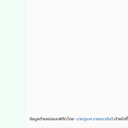
ข้อมูลตำแหน่งและพิกัด โดย :
นายภูเบศ มาศธนานันต์
เจ้าหน้าท