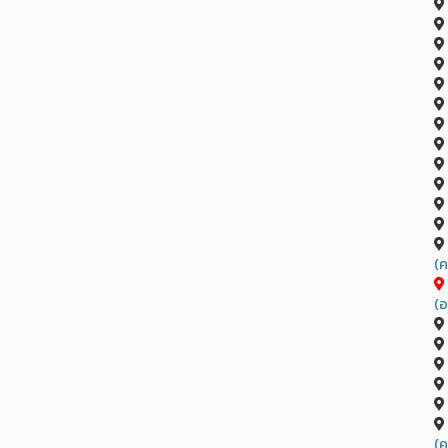
(ค
(อ
(ค