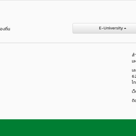
E-University
องถิ่น
สำ
มห
เล
6
โท
เว
ติ