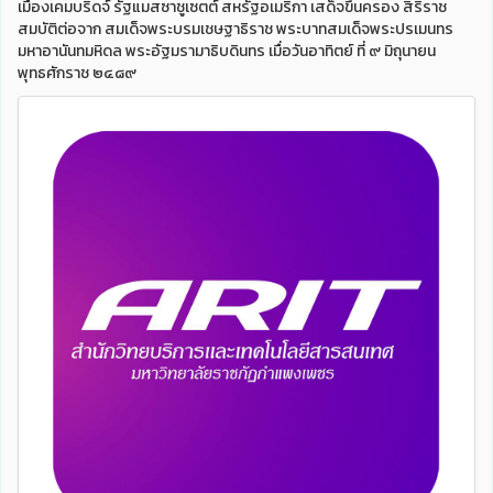
เมืองเคมบริดจ์ รัฐแมสซาชูเซตต์ สหรัฐอเมริกา เสด็จขึ้นครอง สิริราช
สมบัติต่อจาก สมเด็จพระบรมเชษฐาธิราช พระบาทสมเด็จพระปรเมนทร
มหาอานันทมหิดล พระอัฐมรามาธิบดินทร เมื่อวันอาทิตย์ ที่ ๙ มิถุนายน
พุทธศักราช ๒๔๘๙