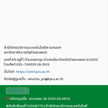
สำนักวิทยบริการและเทคโนโลยีสารสนเทศ
มหาวิทยาลัยราชภัฏกำแพงเพชร
เลขที่ 69 หมู่ที่ 1 ตำบลนครชุม อำเภอเมืองจังหวัดกำแพงเพชร 62000
โทรศัพท์ 055-706555 ต่อ 1503
เว็บไชต์ :
https://arit.kpru.ac.th
ติดต่อผู้ดูแลเว็บ : anucha_pu@kpru.ac.th
Select Language
▼
ปรับปรุงเมื่อ : October 28 2025 20:49:52
©
ลิขสิทธิ์เลขที่ ว1.008779
|
สำนักวิทยบริการและเทคโนโลยี