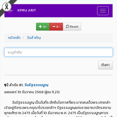
KPRU ARIT
Toggle
navigati
A+
A–
Reset
หน้าหลัก
วันสำคัญ
ค้นหา
ลำดับ 81.
วันรัฐธรรมนูญ
เผยแพร่ 10 ธันวาคม 2568 ผู้ชม 11,212
วันรัฐธรรมนูญ เป็นวันที่ระลึกถึงโอกาสที่พระบาทสมเด็จพระปกเกล้า
เจ้าอยู่หัวทรงพระกรุณาโปรดเกล้าฯ รัฐธรรมนูญแห่งราชอาณาจักรสยาม
พุทธศักราช 2475 เมื่อวันที่ 10 ธันวาคม พ.ศ. 2475 เป็นรัฐธรรมนูญถาวร