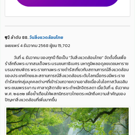
ลำดับ 88.
วันสิ่งแวดล้อมไทย
เผยแพร่ 4 ธันวาคม 2568 ผู้ชม 15,702
วันที่ ๔ ธันวาคม ของทุกปี ถือเป็น “วันสิ่งแวดล้อมไทย” จัดตั้งขึ้นเพื่อ
รำลึกถึงพระบาทสมเด็จพระบรมชนกาธิเบศร มหาภูมิพลอดุลยเดชมหาราช
บรมนาถบพิตร พระราชทานพระราชดำรัสเกี่ยวกับสถานการณ์สิ่งแวดล้อม
ของประเทศไทยและสถานการณ์สิ่งแวดล้อมระดับโลกเมื่อทรงมีพระราช
ดำรัสแก่กลุ่มบุคคลต่างๆที่เข้าร่วมถวายความอาลัยเนื่องในโอกาสวันเฉลิม
พระชนมพรรษา ณ ศาลาดุสิดาลัย พระตำหนักจิตรลดา เมื่อวันที่ ๔ ธันวาคม
พ.ศ. ๒๕๓๒ เพื่อย้ำเตือนให้พสกนิกรชาวไทยตระหนักถึงความสำคัญของ
ปัญหาสิ่งแวดล้อมที่เพิ่มมากขึ้น