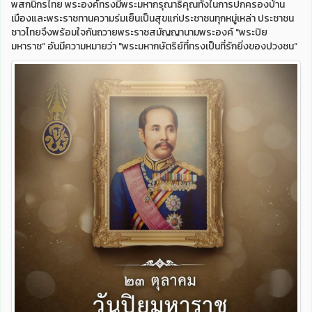
พสกนิกรไทย พระองค์ทรงมีพระมหากรุณาธิคุณทั้งในการปกครองบ้าน
เมืองและพระราชทานความร่มเย็นเป็นสุขแก่ประชาชนทุกหมู่เหล่า ประชาชน
ชาวไทยจึงพร้อมใจกันถวายพระราชสมัญญานามพระองค์ "พระปิย
มหาราช” อันมีความหมายว่า "พระมหากษัตริย์ที่ทรงเป็นที่รักยิ่งของปวงชน”