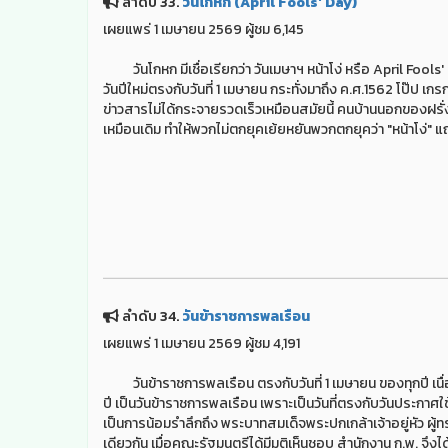
ลำดับ 33.
วันโกหก (April Fools' Day)
เผยแพร่ 1 เมษายน 2569 ผู้ชม 6,145
วันโกหก มีเชื่อเรียกว่า วันเมษาฯ หน้าโง่ หรือ April Fools' 
วันปีใหม่ตรงกับวันที่ 1 เมษายน กระทั่งมาถึง ค.ศ.1562 โป๊ป เก
ข่าวสารไม่ได้กระจายรวดเร็วเหมือนสมัยนี้ คนบ้านนอกของฝรั่งเศ
เหมือนเดิม ทำให้พวกไม่ตกยุคเย้ยหยันพวกตกยุคว่า "หน้าโง่
ลำดับ 34.
วันข้าราชการพลเรือน
เผยแพร่ 1 เมษายน 2569 ผู้ชม 4,191
วันข้าราชการพลเรือน ตรงกับวันที่ 1 เมษายน ของทุกปี เนื่
ปี เป็นวันข้าราชการพลเรือน เพราะเป็นวันที่ตรงกับวันประกาศ
เป็นการน้อมรำลึกถึง พระบาทสมเด็จพระปกเกล้าเจ้าอยู่หัว 
เดียวกัน เมื่อคณะรัฐมนตรีได้มีมติเห็นชอบ สำนักงาน ก.พ. จึงได