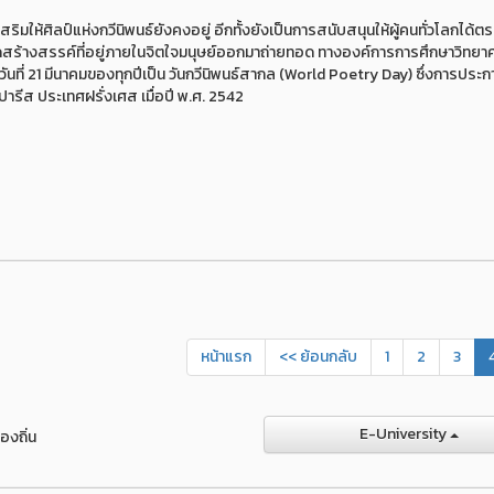
ห้ศิลป์แห่งกวีนิพนธ์ยังคงอยู่ อีกทั้งยังเป็นการสนับสนุนให้ผู้คนทั่วโลกได้ตร
ร้างสรรค์ที่อยู่ภายในจิตใจมนุษย์ออกมาถ่ายทอด ทางองค์การการศึกษาวิทยา
่ 21 มีนาคมของทุกปีเป็น วันกวีนิพนธ์สากล (World Poetry Day) ซึ่งการประกาศ
ุงปารีส ประเทศฝรั่งเศส เมื่อปี พ.ศ. 2542
หน้าแรก
<< ย้อนกลับ
1
2
3
E-University
องถิ่น