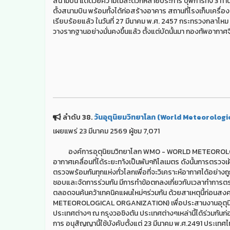
สนามบิน แต่ด้วยความไม่สะดวกหลายประการ บุพการีทั้ง 3 ท่าน 
ตั้งสนามบิน พร้อมทั้งได้ก่อสร้างอาคาร สถานที่โรงเก็บเครื่องบ
เรียบร้อยแล้ว ในวันที่ 27 มีนาคม พ.ศ. 2457 กระทรวงกลาโหม 
วางรากฐานอย่างมั่นคงขึ้นแล้ว ตั้งแต่บัดนั้นมา กองทัพอากาศจึ
ลำดับ 38.
วันอุตุนิยมวิทยาโลก (World Meteorologi
เผยแพร่ 23 มีนาคม 2569 ผู้ชม 7,071
องค์การอุตุนิยมวิทยาโลก WMO - WORLD METEOROLOGICA
อากาศเคลื่อนที่ได้ระยะทา้งเป็นพันๆกิโลเมตร ดังนั้นการตรว
ตรวจพร้อมกันทุกแห่งทั่วโลกเพื่อที่จะวิเคราะห์อากาศได้อ
ชอบและจัดการร่วมกัน มีการทำข้อตกลงเกี่ยวกับเวลาทำการตรวจ
ตลอดจนค้นคว้าเทคนิคแผนใหม่ๆร่วมกัน ด้วยสาเหตุนี้ก่อนสง
METEOROLOGICAL ORGANIZATION) เพื่อประสานงานอุตุนิยมวิ
ประเทศต่างๆ ณ กรุงวอชิงตัน ประเทศต่างๆเหล่านี้ได้ร่วมกันก่
การ อนุสัญญานี้ใช้บังคับตั้งแต่ 23 มีนาคม พ.ศ.2491 ประเท