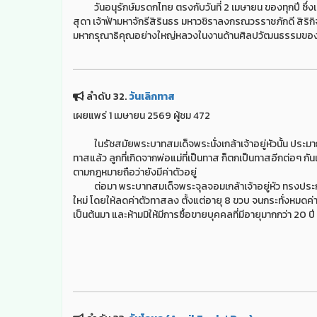
วันอนุรักษ์มรดกไทย ตรงกับวันที่ 2 เมษายน ของทุกปี ซึ่
สุดา เจ้าฟ้ามหาจักรีสิรินธร มหาวชิราลงกรณวรราชภักดี สิริ
มหากรุณาธิคุณอย่างใหญ่หลวงในงานด้านศิลปวัฒนธรรมของ
ลำดับ 32.
วันเลิกทาส
เผยแพร่ 1 เมษายน 2569 ผู้ชม 472
ในรัชสมัยพระบาทสมเด็จพระนั่งเกล้าเจ้าอยู่หัวนั้น ประมา
ทาสแล้ว ลูกที่เกิดจากพ่อแม่ที่เป็นทาส ก็ตกเป็นทาสอีกต่อๆ กั
ตามกฎหมายถือว่ายังมีค่าตัวอยู่
ต่อมา พระบาทสมเด็จพระจุลจอมเกล้าเจ้าอยู่หัว ทรงประกาศ "
ใหม่ โดยให้ลดค่าตัวทาสลง ตั้งแต่อายุ 8 ขวบ จนกระทั่งหมดค่าตัว เม
เป็นต้นมา และห้ามมิให้มีการซื้อขายบุคคลที่มีอายุมากกว่า 20 ปี