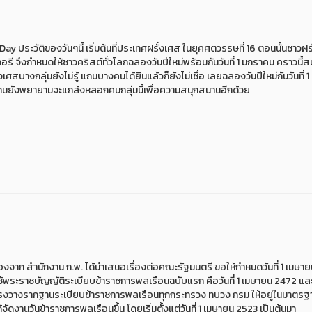
Day ประวัติของวันๆนี้ เริ่มต้นที่ประเทศฝรั่งเศส ในยุคศตวรรษที่ 16 ตอนนั้นชาวฝร
รกอรี จึงกำหนดให้ชาวคริสต์ทั่วโลกฉลองวันปีใหม่พร้อมกันวันที่ 1 มกราคม คราวนี้ส
สบางกลุ่มยังไม่รู้ แถมบางคนได้ยินแล้วก็ยังไม่เชื่อ เลยฉลองวันปีใหม่กันวันที่ 1
" แถมยังพยายามจะแกล้งหลอกคนกลุ่มนี้เพื่อความสนุกสนานอีกด้วย
องจาก สำนักงาน ก.พ. ได้นำเสนอเรื่องต่อคณะรัฐมนตรี ขอให้กำหนดวันที่ 1 เมษา
ใช้พระราชบัญญัติระเบียบข้าราชการพลเรือนฉบับแรก คือวันที่ 1 เมษายน 2472 และ
ผู้ทรงวางรากฐานระเบียบข้าราชการพลเรือนทุกกระทรวง ทบวง กรม ให้อยู่ในมาตรฐ
้จัดงานวันข้าราชการพลเรือนขึ้น โดยเริ่มตั้งแต่วันที่ 1 เมษายน 2523 เป็นต้นมา