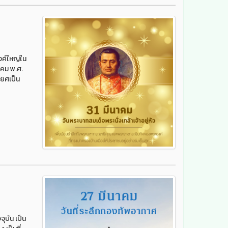
งค์ใหญ่ใน
าคม พ.ศ.
ะยศเป็น
ุบัน เป็น