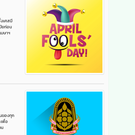
ั่งเศสมี
มัยก่อน
 เมษาฯ
ยนของทุก
เพื่อ
าน