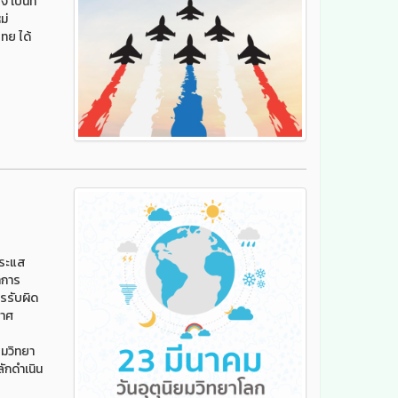
เป็นที่
ม่
ทย ได้
กระแส
ำการ
รรับผิด
กาศ
มวิทยา
ลักดำเนิน