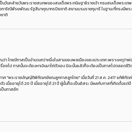
งเป็นวันคล้ายวันพระราชสมภพของสมเด็จพระกนิษฐาธิราชเจ้า กรมสมเด็จพระเท
กิจการิณีพีรยพัฒน รัฐสีมาคุณากรปิยชาติ สยามบรมราชกุมารี ในฐานะที่ทรงมีพระ
ชาติ
ณว่า ไทยมีทาสเป็นจำนวนกว่าหนึ่งในสามของพลเมืองของประเทศ เพราะเหตุว่าพ่อ
นเรื่อยไป ทาสนั้นจะต้องหาเงินมาไถ่ตัวเอง มิฉะนั้นแล้วก็จะต้องเป็นทาสไปตลอดชีวิ
พระราชบัญญัติพิกัดเกษียณลูกทาสลูกไทย" เมื่อวันที่ 21 ส.ค. 2417 แก้พิกัดค
ื่ออายุได้ 20 ปี เมื่ออายุได้ 21 ปี ผู้นั้นก็จะเป็นอิสระ มีผลกับทาสที่เกิดตั้งแต่ปี
 เป็นทาสอีก