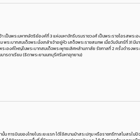
 เป็นพระมหากษัตริย์องค์ที่ 3 แห่งมหาจักรีบรมราชวงศ์ เป็นพระราชโอรสพระอ
ะบาทสมเด็จพระนั่งเกล้าเจ้าอยู่หัว เสด็จพระราชสมภพ เมื่อวันจันทร์ที่ 31 มีน
พระองค์ใหญ่ในพระบาทสมเด็จพระพุทธเลิศหล้านภาลัย รัชกาลที่ 2 ครั้งดำรงพร
มมารดาเรียม (ธิดาพระยานนทบุรีศรีมหาอุทยาน)
่านั้น การบินของไทยในระยะแรก ได้ใช้สนามม้าสระปทุม หรือราชกรีฑาสโมสรในปัจจ