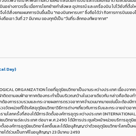
จึงได้พิจารณาหาพื้นที่ ที่มีความเหมาะสมต่อการบิน และได้เลือกเอาตำบลดอนเมือง 
ินอย่างถาวรขึ้น เมื่อการโยกย้ายกำลังพล อุปกรณ์ และเครื่องบิน ไปไว้ยังที่ตั้งให
จึงได้สั่งยกแผนกการบินขึ้นเป็น "กองบินทหารบก" ซึ่งถือได้ว่า กิจการการบินของไ
งถือเอา วันที่ 27 มีนาคม ของทุกปีเป็น "วันที่ระลึกกองทัพอากาศ"
cal Day)
L ORGANIZATION โดยที่อุตุนิยมวิทยาเป็นงานระหว่างประเทศ เนื่องจาก
จเฝ้าติดตามลมฟ้าอากาศต้องกระทำเป็นบริเวณกว้างในเวลาเดียวกัน กล่าวคือต้องท
ย่างถูกต้องการรวบรวมและกระจายผลการตรวจอากาศจำนวนมากมายเช่นนี้จะต้องมีกา
วัดหน่วยที่ใช้รหัสอุตุนิยมวิทยาวิธีการต่างๆเกี่ยวกับการรับและกระจายข่าวอา
ครามโลกครั้งที่สองได้มีการจัดตั้งองค์การอุตุระหว่างประเทศ (INTERNATIONAL
ทยาแต่ละประเทศ ต่อมา พ.ศ.2490 ได้มีการประชุมหัวหน้าหน่วยบริการอุตุนิย
อตั้งองค์การอุตุนิยมวิทยาโลกขึ้นและได้มีอนุสัญญาว่าด้วยอุตุนิยมวิทยาโลกเป็นห
ศไทยได้ร่วมเป็นภาคีในอนุสัญญา 23 มีนาคม 2493