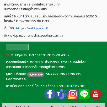
สำนักวิทยบริการและเทคโนโลยีสารสนเทศ
มหาวิทยาลัยราชภัฏกำแพงเพชร
เลขที่ 69 หมู่ที่ 1 ตำบลนครชุม อำเภอเมืองจังหวัดกำแพงเพชร 62000
โทรศัพท์ 055-706555 ต่อ 1503
เว็บไชต์ :
https://arit.kpru.ac.th
ติดต่อผู้ดูแลเว็บ : anucha_pu@kpru.ac.th
Select Language
▼
ปรับปรุงเมื่อ : October 28 2025 20:49:52
©
ลิขสิทธิ์เลขที่ ว1.008779
|
สำนักวิทยบริการและเทคโนโลยี
สารสนเทศ มหาวิทยาลัยราชภัฏกำแพงเพชร
ผู้เข้าชมทั้งหมด
15M+ inIP: 216.73.216.185
15,148,539
Coordinates: ,
การเชื่อมต่ออินเทอร์เน็ตของเครื่องแม่ข่าย ✅ (HTTP 200)