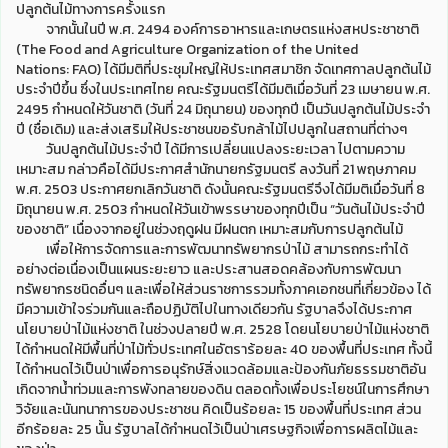
ปลูกต้นไม้ทางการครั้งแรก
จากนั้นในปี พ.ศ. 2494 องค์การอาหารและเกษตรแห่งสหประชาชาติ
(The Food and Agriculture Organization of the United
Nations: FAO) ได้มีมติที่ประชุมใหญ่ให้ประเทศสมาชิก จัดเทศกาลปลูกต้นไม้
ประจำปีขึ้น ซึ่งในประเทศไทย คณะรัฐมนตรีได้มีมติเมื่อวันที่ 23 เมษายน พ.ศ.
2495 กำหนดให้วันชาติ (วันที่ 24 มิถุนายน) ของทุกปี เป็นวันปลูกต้นไม้ประจำ
ปี (ชื่อเดิม) และส่งเสริมให้ประชาชนขอรับกล้าไม้ไปปลูกในสถานที่ต่างๆ
วันปลูกต้นไม้ประจำปี ได้มีการเปลี่ยนแปลงระยะเวลา ไปตามความ
เหมาะสม กล่าวคือได้มีประกาศสำนักนายกรัฐมนตรี ลงวันที่ 21 พฤษภาคม
พ.ศ. 2503 ประกาศยกเลิกวันชาติ ดังนั้นคณะรัฐมนตรีจึงได้มีมติเมื่อวันที่ 8
มิถุนายน พ.ศ. 2503 กำหนดให้วันเข้าพรรษาของทุกปีเป็น “วันต้นไม้ประจำปี
ของชาติ” เนื่องจากอยู่ในช่วงฤดูฝน มีฝนตก เหมาะสมกับการปลูกต้นไม้
เพื่อให้การจัดการและการพัฒนาทรัพยากรป่าไม้ สามารถกระทำได้
อย่างต่อเนื่องเป็นแผนระยะยาว และประสานสอดคล้องกับการพัฒนา
ทรัพยากรชนิดอื่นๆ และเพื่อให้ส่วนราชการรวมทั้งภาคเอกชนที่เกี่ยวข้อง ได้
มีความเข้าใจร่วมกันและถือปฏิบัติไปในทางเดียวกัน รัฐบาลจึงได้ประกาศ
นโยบายป่าไม้แห่งชาติ ในช่วงปลายปี พ.ศ. 2528 โดยนโยบายป่าไม้แห่งชาติ
ได้กำหนดให้มีพื้นที่ป่าไม้ทั่วประเทศในอัตราร้อยละ 40 ของพื้นที่ประเทศ ทั้งนี้
ได้กำหนดไว้เป็นป่าเพื่อการอนุรักษ์สิ่งแวดล้อมและป้องกันภัยธรรมชาติอัน
เกิดจากน้ำท่วมและการพังทลายของดิน ตลอดทั้งเพื่อประโยชน์ในการศึกษา
วิจัยและนันทนาการของประชาชน คิดเป็นร้อยละ 15 ของพื้นที่ประเทศ ส่วน
อีกร้อยละ 25 นั้น รัฐบาลได้กำหนดไว้เป็นป่าเศรษฐกิจเพื่อการผลิตไม้และ