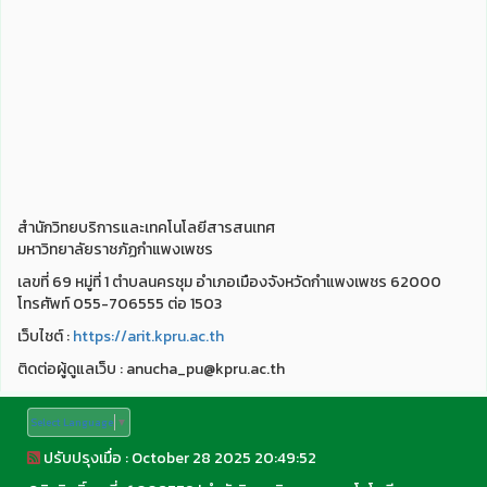
สำนักวิทยบริการและเทคโนโลยีสารสนเทศ
มหาวิทยาลัยราชภัฏกำแพงเพชร
เลขที่ 69 หมู่ที่ 1 ตำบลนครชุม อำเภอเมืองจังหวัดกำแพงเพชร 62000
โทรศัพท์ 055-706555 ต่อ 1503
เว็บไชต์ :
https://arit.kpru.ac.th
ติดต่อผู้ดูแลเว็บ : anucha_pu@kpru.ac.th
Select Language
▼
ปรับปรุงเมื่อ : October 28 2025 20:49:52