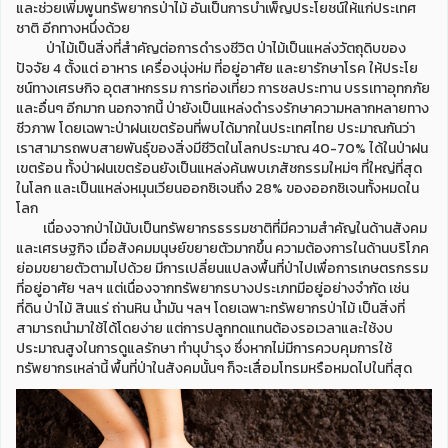
และช่วยเพิ่มพูนทรัพยากรป่าไม้ อันเป็นการบำเพ็ญประโยชน์ให้แก่ประเทศ
ชาติ อีกทางหนึ่งด้วย
ป่าไม้เป็นสิ่งที่สำคัญต่อการดำรงชีวิต ป่าไม้เป็นแหล่งวัตถุดิบของ
ปัจจัย 4 ตั้งแต่ อาหาร เครื่องนุ่งห่ม ที่อยู่อาศัย และยารักษาโรค ให้ประโย
ชน์ทางเศรษกิจ อุตสาหกรรม การท่องเที่ยว การชลประทาน บรรเทาอุทกภัย
และอื่นๆ อีกมาก นอกจากนี้ ป่ายังเป็นแหล่งดำรงรักษาความหลากหลายทาง
ชีวภาพ โดยเฉพาะป่าฝนเขตร้อนที่พบได้มากในประเทศไทย ประมาณกันว่า
เราสามารถพบสายพันธุ์ของสิ่งมีชีวิตในโลกประมาณ 40-70% ได้ในป่าฝน
เขตร้อน ทั้งป่าฝนเขตร้อนยังเป็นแหล่งค้นพบเภสัชกรรมใหม่ๆ ที่ใหญ่ที่สุด
ในโลก และเป็นแหล่งหมุนเวียนออกซิเจนถึง 28% ของออกซิเจนทั้งหมดใน
โลก
เนื่องจากป่าไม้นับเป็นทรัพยากรธรรมชาติที่มีความสำคัญในด้านสังคม
และเศรษฐกิจ เมื่อสังคมมนุษย์ขยายตัวมากขึ้น ความต้องการในด้านบริโภค
ย่อมขยายตัวตามไปด้วย มีการเปลี่ยนแปลงพื้นที่ป่าไปเพื่อการเกษตรกรรม
ที่อยู่อาศัย ฯลฯ แต่เนื่องจากทรัพยากรบางประเภทมีอยู่อย่างจำกัด เช่น
ที่ดิน ป่าไม้ สินแร่ ถ่านหิน น้ำมัน ฯลฯ โดยเฉพาะทรัพยากรป่าไม้ เป็นสิ่งที่
สามารถนำมาใช้ได้โดยง่าย แต่การปลูกทดแทนต้องรอเวลาและใช้งบ
ประมาณสูงในการดูแลรักษา ทำนุบำรุง ซึ่งหากไม่มีการควบคุมการใช้
ทรัพยากรเหล่านี้ พื้นที่ป่าในสังคมนั้นๆ ก็จะเสื่อมโทรมหรือหมดไปในที่สุด