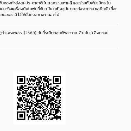
วมกับกองกำลังสหประชาชาติ ในสงครามเกาหลี และร่วมกับพันธมิตร ใน
มาถึงเครื่องบินไอพ่นที่ทันสมัย ในปัจจุบัน กองทัพอากาศ ขอยืนยัน ที่จะ
ปไตยของชาติ ไว้ให้มั่นคงสถาพตลอดไป
ำแพงเพชร. (2569). วันที่ระลึกกองทัพอากาศ. สืบค้น 8 สิงหาคม