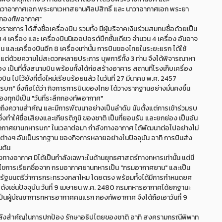
นาวาอากาศเอก พระยาเวหาสยานศิลปสิทธิ์ และ นาวาอากาศเอก พระยา
งกองทัพอากาศ"
ร ได้สั่งซื้อเครื่องบิน รวมทั้ง มีผู้บริจาคเงินร่วมสมทบซื้อด้วยเป็น
น 4 เครื่อง และ เครื่องบินนิเออปอรต์ปีกชั้นเดียว จำนวน 4 เครื่อง อันอาจ
น และเครื่องบินอีก 8 เครื่องเท่านั้น การบินของไทยในระยะแรก ได้ใช้
แต่ด้วยความไม่สะดวกหลายประการ บุพการีทั้ง 3 ท่าน จึงได้พิจารณาหา
ง เป็นที่ตั้งสนามบิน พร้อมทั้งได้ก่อสร้างอาคาร สถานที่โรงเก็บเครื่อง
น ไปไว้ยังที่ตั้งใหม่เรียบร้อยแล้ว ในวันที่ 27 มีนาคม พ.ศ. 2457
บก" ซึ่งถือได้ว่า กิจการการบินของไทย ได้วางรากฐานอย่างมั่นคงขึ้น
ของทุกปีเป็น "วันที่ระลึกกองทัพอากาศ"
งความสำคัญ และมีการพัฒนาอย่างเป็นลำดับ นับตั้งแต่การเข้าร่วมรบ
ึ่งทำให้ชื่อเสียงและเกียรติภูมิ ของชาติ เป็นที่ยอมรับ และยกย่อง เป็นอัน
ากาศยานทหารบก" ในเวลาต่อมา กำลังทางอากาศ ได้พัฒนาต่อไปอย่างไม่
่างๆ อันเป็นรากฐาน ของกิจการหลายอย่างในปัจจุบัน อาทิ การบินส่ง
นต้น
งอากาศ มิได้เป็นกำลังเฉพาะในด้านยุทธศาสตร์ทางทหารเท่านั้น แต่มี
้แก้ไขการเรียกชื่อจาก กรมอากาศยานทหารเป็น "กรมอากาศยาน" และเป็น
 รัฐมนตรีว่าการกระทรวงกลาโหม โดยตรง พร้อมทั้งได้มีการกำหนดยศ
ดังเช่นปัจจุบัน วันที่ 9 เมษายน พ.ศ. 2480 กรมทหารอากาศได้ยกฐานะ
ป็นผู้บัญชาการทหารอากาศคนแรก กองทัพอากาศ จึงได้ถือเอาวันที่ 9
ังสำคัญในการปกป้อง รักษาอธิปไตยของชาติ อาทิ สงครามกรณีพิพาท