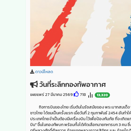
ดาวน์โหลด
วันที่ระลึกกองทัพอากาศ
เผยแพร่ 27 มีนาคม 2569
718
13,320
กิจการบินของไทย เริ่มต้นในรัชสมัยของ พระบาทสมเด็จ พระมง
ชาวไทย ได้ชมเป็นครั้งแรก เมื่อวันที่ 2 กุมภาพันธ์ 2454 อันทำ
ประเทศไทยจำเป็นต้องมีเครื่องบิน ไว้เพื่อป้องกันภัย ที่จะเกิ
บิน" ขึ้นในกองทัพบก พร้อมทั้งได้คัดเลือกนายทหารบก 3 คน ซึ
ตรีหลวงศักดิ์ศัลยาวุธ ร้อยเอกหลวงอาวุธสิขิกร และ ร้อยโท ทิพ