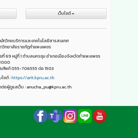
เว็บไชต์
นักวิทยบริการและเทคโนโลยีสารสนเทศ
าวิทยาลัยราชภัฏกำแพงเพชร
ขที่ 69 หมู่ที่ 1 ตำบลนครชุม อำเภอเมืองจังหวัดกำแพงเพชร
2000
รศัพท์ 055-706555 ต่อ 1503
็บไชต์ :
https://arit.kpru.ac.th
ดต่อผู้ดูแลเว็บ : anucha_pu@kpru.ac.th