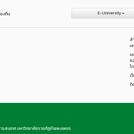
E-University
องถิ่น
สำ
มห
เล
6
โท
เว
ติ
สารสนเทศ มหาวิทยาลัยราชภัฏกำแพงเพชร