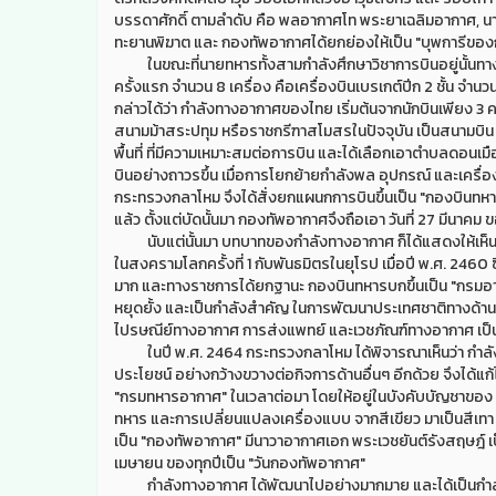
บรรดาศักดิ์ ตามลำดับ คือ พลอากาศโท พระยาเฉลิมอากาศ, 
ทะยานพิฆาต และ กองทัพอากาศได้ยกย่องให้เป็น "บุพการีขอ
ในขณะที่นายทหารทั้งสามกำลังศึกษาวิชาการบินอยู่นั้นทางราชกา
ครั้งแรก จำนวน 8 เครื่อง คือเครื่องบินเบรเกต์ปีก 2 ชั้น จำนว
กล่าวได้ว่า กำลังทางอากาศของไทย เริ่มต้นจากนักบินเพียง 3 ค
สนามม้าสระปทุม หรือราชกรีฑาสโมสรในปัจจุบัน เป็นสนามบิน 
พื้นที่ ที่มีความเหมาะสมต่อการบิน และได้เลือกเอาตำบลดอนเมือ
บินอย่างถาวรขึ้น เมื่อการโยกย้ายกำลังพล อุปกรณ์ และเครื่องบิ
กระทรวงกลาโหม จึงได้สั่งยกแผนกการบินขึ้นเป็น "กองบินทหาร
แล้ว ตั้งแต่บัดนั้นมา กองทัพอากาศจึงถือเอา วันที่ 27 มีนาคม 
นับแต่นั้นมา บทบาทของกำลังทางอากาศ ก็ได้แสดงให้เห็นถึ
ในสงครามโลกครั้งที่ 1 กับพันธมิตรในยุโรป เมื่อปี พ.ศ. 2460 ซ
มาก และทางราชการได้ยกฐานะ กองบินทหารบกขึ้นเป็น "กรมอ
หยุดยั้ง และเป็นกำลังสำคัญ ในการพัฒนาประเทศชาติทางด้านต
ไปรษณีย์ทางอากาศ การส่งแพทย์ และเวชภัณฑ์ทางอากาศ เป็
ในปี พ.ศ. 2464 กระทรวงกลาโหม ได้พิจารณาเห็นว่า กำลังทา
ประโยชน์ อย่างกว้างขวางต่อกิจการด้านอื่นๆ อีกด้วย จึงได
"กรมทหารอากาศ" ในเวลาต่อมา โดยให้อยู่ในบังคับบัญชาของ
ทหาร และการเปลี่ยนแปลงเครื่องแบบ จากสีเขียว มาเป็นสีเทา 
เป็น "กองทัพอากาศ" มีนาวาอากาศเอก พระเวชยันต์รังสฤษฎ์ เ
เมษายน ของทุกปีเป็น "วันกองทัพอากาศ"
กำลังทางอากาศ ได้พัฒนาไปอย่างมากมาย และได้เป็นกำล