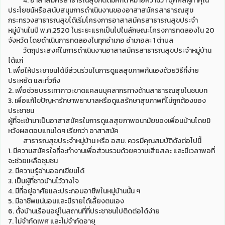
4. อาสาสมัครสาธารณสุขกิตติมศักดิ์ หมายความว่า บุคคลผู้ทำคุณ
ประโยชน์หรือสนับสนุนการดำเนินงานของอาสาสมัครสาธารณสุข
กระทรวงสาธารณสุขได้เริ่มโครงการอาสาสมัครสาธารณสุขประจำ
หมู่บ้านในปี พ.ศ.2520 ในระยะแรกเป็นไปในลักษณะโครงการทดลองใน 20
จังหวัด โดยดำเนินการทดลองในทุกอำเภอ อำเภอละ 1 ตำบล
วัตถุประสงค์ในการดำเนินงานอาสาสมัครสาธารณสุขประจำหมู่บ้าน
ได้แก่
1. เพื่อให้ประชาชนได้มีส่วนร่วมในการดูแลสุขภาพกันเองด้วยวิธีที่ง่าย
ประหยัด และทั่วถึง
2. เพื่อช่วยบรรเทาภาวะขาดแคลนบุคลากรทางด้านสาธารณสุขในชนบท
3. เพื่อแก้ไขปัญหารักษาพยาบาลหรือดูแลรักษาสุขภาพที่ไม่ถูกต้องของ
ประชาชน
ผู้ที่จะเข้ามาเป็นอาสาสมัครในการดูแลสุขภาพอนามัยของเพื่อนบ้านโดยมิ
หวังผลตอบแทนใดๆ เรียกว่า อาสาสมัค
สาธารณสุขประจำหมู่บ้าน หรือ อสม. ควรมีคุณสมบัติดังต่อไปนี้
1. มีความสมัครใจที่จะทำงานเพื่อส่วนรวมด้วยความเสียสละ และมีเวลาพอที่
จะช่วยเหลือชุมชน
2. มีความรู้อ่านออกเขียนได้
3. เป็นผู้ที่ชาวบ้านไว้วางใจ
4. มีที่อยู่อาศัยและประกอบอาชีพในหมู่บ้านนั้น ๆ
5. มีอาชีพแน่นอนและมีรายได้เลี้ยงตนเอง
6. ตั้งบ้านเรือนอยู่ในสถานที่ที่ประชาชนไปติดต่อได้ง่าย
7. ไม่จำกัดเพศ และไม่จำกัดอายุ