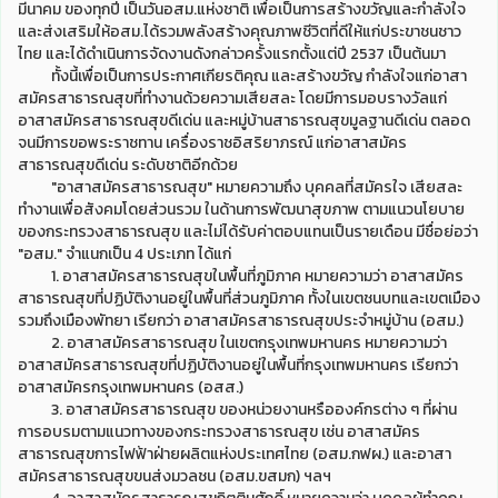
มีนาคม ของทุกปี เป็นวันอสม.แห่งชาติ เพื่อเป็นการสร้างขวัญและกำลังใจ
และส่งเสริมให้อสม.ได้รวมพลังสร้างคุณภาพชีวิตที่ดีให้แก่ประขาชนชาว
ไทย และได้ดำเนินการจัดงานดังกล่าวครั้งแรกตั้งแต่ปี 2537 เป็นต้นมา
ทั้งนี้เพื่อเป็นการประกาศเกียรติคุณ และสร้างขวัญ กำลังใจแก่อาสา
สมัครสาธารณสุขที่ทำงานด้วยความเสียสละ โดยมีการมอบรางวัลแก่
อาสาสมัครสาธารณสุขดีเด่น และหมู่บ้านสาธารณสุขมูลฐานดีเด่น ตลอด
จนมีการขอพระราชทาน เครื่องราชอิสริยาภรณ์ แก่อาสาสมัคร
สาธารณสุขดีเด่น ระดับชาติอีกด้วย
"อาสาสมัครสาธารณสุข" หมายความถึง บุคคลที่สมัครใจ เสียสละ
ทำงานเพื่อสังคมโดยส่วนรวม ในด้านการพัฒนาสุขภาพ ตามแนวนโยบาย
ของกระทรวงสาธารณสุข และไม่ได้รับค่าตอบแทนเป็นรายเดือน มีชื่อย่อว่า
"อสม." จำแนกเป็น 4 ประเภท ได้แก่
1. อาสาสมัครสาธารณสุขในพื้นที่ภูมิภาค หมายความว่า อาสาสมัคร
สาธารณสุขที่ปฏิบัติงานอยู่ในพื้นที่ส่วนภูมิภาค ทั้งในเขตชนบทและเขตเมือง
รวมถึงเมืองพัทยา เรียกว่า อาสาสมัครสาธารณสุขประจำหมู่บ้าน (อสม.)
2. อาสาสมัครสาธารณสุข ในเขตกรุงเทพมหานคร หมายความว่า
อาสาสมัครสาธารณสุขที่ปฏิบัติงานอยู่ในพื้นที่กรุงเทพมหานคร เรียกว่า
อาสาสมัครกรุงเทพมหานคร (อสส.)
3. อาสาสมัครสาธารณสุข ของหน่วยงานหรือองค์กรต่าง ๆ ที่ผ่าน
การอบรมตามแนวทางของกระทรวงสาธารณสุข เช่น อาสาสมัคร
สาธารณสุขการไฟฟ้าฝ่ายผลิตแห่งประเทศไทย (อสม.กฟผ.) และอาสา
สมัครสาธารณสุขขนส่งมวลชน (อสม.ขสมก) ฯลฯ