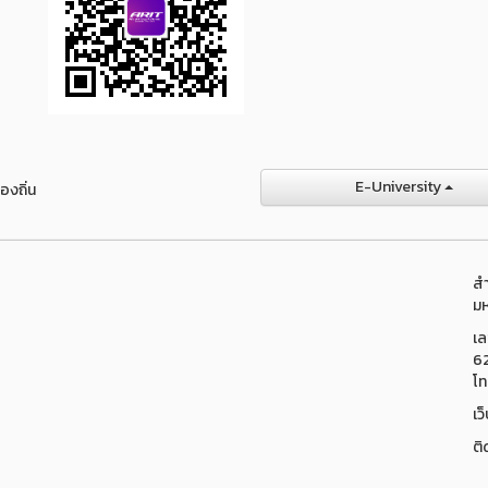
E-University
องถิ่น
สำ
มห
เล
6
โท
เว
ติ