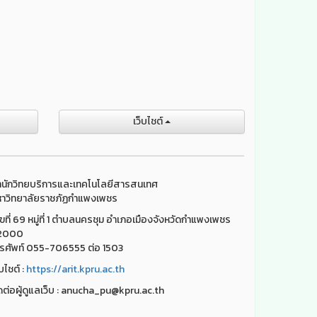
เว็บไชต์
นักวิทยบริการและเทคโนโลยีสารสนเทศ
าวิทยาลัยราชภัฏกำแพงเพชร
ขที่ 69 หมู่ที่ 1 ตำบลนครชุม อำเภอเมืองจังหวัดกำแพงเพชร
2000
รศัพท์ 055-706555 ต่อ 1503
็บไชต์ :
https://arit.kpru.ac.th
ดต่อผู้ดูแลเว็บ : anucha_pu@kpru.ac.th