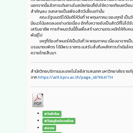
นอกจากนี้แล้วการเดินทางในสมัยก่อนก็ยังใช้ควายเทียมเกวียน
สำคัญลง จนกลายเป็นเพียงสัตว์เลี้ยงเท่านั้น
คณะรัฐมนตรีได้มีมติให้วันที่ 14 พฤษภาคม ของทุกปี เป็นวั
มีแนวโน้มลดลงอย่างต่อเนื่อง อีกทั้งควายยังเป็นสัตว์ที่ไม
เสริมอาชีพ การกำหนดวันนี้ขึ้นเพื่อสร้างความตระหนักให้กั
พันธุ์ไป
เหตุที่ต้องกำหนดให้เป็นวันที่ 14 พฤษภาคม เนื่องมาจากเ
บรมนาถบพิตร ได้มีพระราชกระแสรับสั่งถึงหลักการดำเนินโคร
ควายไทยสืบมา
สำนักวิทยบริการและเทคโนโลยีสารสนเทศ มหาวิทยาลัยราชภัฏ
จาก
https://arit.kpru.ac.th/page_id/964/TH
#วันสำคัญ
#วันอนุรักษ์ควายไทย
#ควาย