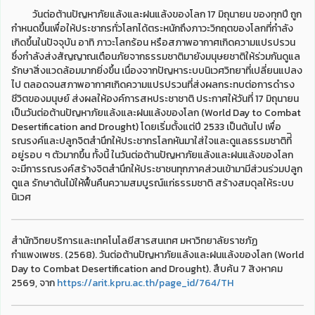
วันต่อต้านปัญหาภัยแล้งและฝนแล้งของโลก 17 มิถุนายน ของทุกปี ถูก
กำหนดขึ้นเพื่อให้ประชากรทั่วโลกได้ตระหนักถึงภาวะวิกฤตของโลกที่กำลัง
เกิดขึ้นในปัจจุบัน อาทิ ภาวะโลกร้อน หรือสภาพอากาศเกิดความแปรปรวน
ซึ่งกำลังส่งสัญญาณเตือนภัยจากธรรมชาติมายังมนุษยชาติให้ร่วมกันดูแล
รักษาสิ่งแวดล้อมมากยิ่งขึ้น เนื่องจากปัญหาระบบนิเวศวิทยาที่เปลี่ยนแปลง
ไป ตลอดจนสภาพอากาศเกิดความแปรปรวนที่ส่งผลกระทบต่อการดำรง
ชีวิตของมนุษย์ ส่งผลให้องค์การสหประชาชาติ ประกาศให้วันที่ 17 มิถุนายน
เป็นวันต่อต้านปัญหาภัยแล้งและฝนแล้งของโลก (World Day to Combat
Desertification and Drought) โดยเริ่มตั้งแต่ปี 2533 เป็นต้นไป เพื่อ
รณรงค์และปลูกจิตสำนึกให้ประชากรโลกหันมาใส่ใจและดูแลธรรมชาติที่ิ
อยู่รอบ ๆ ตัวมากขึ้น ทั้งนี้ ในวันต่อต้านปัญหาภัยแล้งและฝนแล้งของโลก
จะมีการรณรงค์สร้างจิตสำนึกให้ประชาชนทุกภาคส่วนเข้ามามีส่วนร่วมปลูก
ดูแล รักษาต้นไม้ให้ฟื้นคืนความสมบูรณ์แก่ธรรมชาติ สร้างสมดุลให้ระบบ
นิเวศ
สำนักวิทยบริการและเทคโนโลยีสารสนเทศ มหาวิทยาลัยราชภัฏ
กำแพงเพชร. (2568). วันต่อต้านปัญหาภัยแล้งและฝนแล้งของโลก (World
Day to Combat Desertification and Drought). สืบค้น 7 สิงหาคม
2569, จาก
https://arit.kpru.ac.th/page_id/764/TH