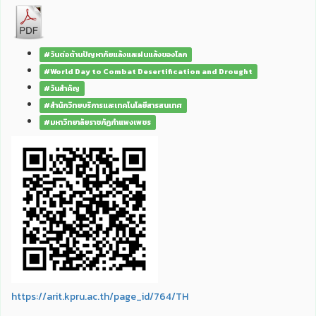
#วันต่อต้านปัญหาภัยแล้งและฝนแล้งของโลก
#World Day to Combat Desertification and Drought
#วันสำคัญ
#สำนักวิทยบริการและเทคโนโลยีสารสนเทศ
#มหาวิทยาลัยราชภัฏกำแพงเพชร
https://arit.kpru.ac.th/page_id/764/TH