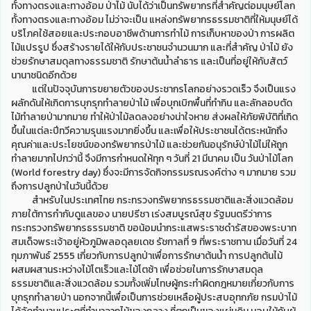
ทั้งทางตรงและทางอ้อม ป่าไม้ นับได้ว่าเป็นทรัพยากรที่สำคัญต่อมนุษย์โลก
ทั้งทางตรงและทางอ้อม ไม่ว่าจะเป็น แหล่งทรัพยากรธรรมชาติที่ให้มนุษย์ได้
บริโภคใช้สอยและประกอบอาชีพด้านการทำไม้ การเก็บหาของป่า การผลิต
ไม้แปรรูป ซึ่งสร้างรายได้ให้กับประชาชนจำนวนมาก และที่สำคัญ ป่าไม้ ยัง
ช่วยรักษาสมดุลทางธรรมชาติ รักษาต้นน้ำลำธาร และเป็นที่อยู่ให้กับสัตว์
นานาชนิดอีกด้วย
แต่ในปัจจุบันการขยายตัวของประชากรโลกอย่างรวดเร็ว จึงเป็นแรง
ผลักดันให้เกิดการบุกรุกทำลายป่าไม้ เพื่อบุกเบิกพื้นที่ทำกิน และลักลอบตัด
ไม้ทำลายป่ามากมาย ทำให้ป่าไม้ลดลงอย่างน่าใจหาย ส่งผลให้ภัยพิบัติที่เกิด
ขึ้นในแต่ละปีทวีความรุนแรงมากยิ่งขึ้น และเพื่อให้ประชาชนได้ตระหนักถึง
คุณค่าและประโยชน์ของทรัพยากรป่าไม้ และช่วยกันอนุรักษ์ป่าไม้ไม่ให้ถูก
ทำลายมากไปกว่านี้ จึงมีการกำหนดให้ทุก ๆ วันที่ 21 มีนาคม เป็น วันป่าไม้โลก
(World forestry day) ซึ่งจะมีการจัดกิจกรรมรณรงค์ต่าง ๆ มากมาย รวม
ถึงการปลูกป่าในวันนี้ด้วย
สำหรับในประเทศไทย กระทรวงทรัพยากรธรรมชาติและสิ่งแวดล้อม
ภายใต้การกำกับดูแลของ นายปรีชา เร่งสมบูรณ์สุข รัฐมนตรีว่าการ
กระทรวงทรัพยากรธรรมชาติ ขอน้อมนำกระแสพระราชดำรัสของพระบาท
สมเด็จพระเจ้าอยู่หัวภูมิพลอดุลยเดช รัชกาลที่ 9 ที่พระราชทาน เมื่อวันที่ 24
กุมภาพันธ์ 2555 เกี่ยวกับการปลูกป่าเพื่อการรักษาต้นน้ำ การปลูกต้นไม้
ผสมผสานระหว่างไม้โตเร็วและไม้โตช้า เพื่อช่วยในการรักษาสมดุล
ธรรมชาติและสิ่งแวดล้อม รวมทั้งเพิ่มโทษผู้กระทำผิดกฎหมายเกี่ยวกับการ
บุกรุกทำลายป่า นอกจากนี้เพื่อเป็นการช่วยเหลือผู้ประสบอุทกภัย กรมป่าไม้