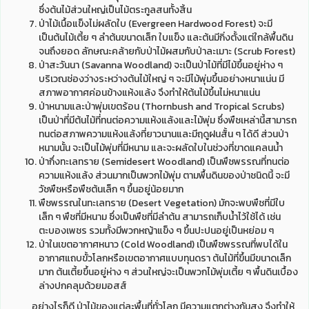
ซึ่งต้นไม้ส่วนใหญ่เป็นไม้ตระกูลสนทั้งสิ้น
ป่าไม้เนื้อแข็งไม่ผลัดใบ (Evergreen Hardwood Forest) จะมี
เป็นต้นไม้เตี้ย ๆ ลำต้นขนาดเล็ก ใบแข็ง และต้นมีกิ่งตั้งแต่ใกล้พื้นดิน
จนถึงยอด ลักษณะคล้ายกับป่าไม้ผสมกับป่าละเมาะ (Scrub Forest)
ป่าสะวันนา (Savanna Woodland) จะเป็นป่าไม้ที่มีไม้ขึ้นอยู่ห่าง ๆ
บริเวณช่องว่างระหว่างต้นไม้ใหญ่ ๆ จะมีไม้พุ่มขึ้นอย่างหนาแน่น มี
สภาพอากาศค่อนข้างแห้งแล้ง จึงทำให้ต้นไม้ขึ้นไม่หนาแน่น
ป่าหนามและป่าพุ่มเขตร้อน (Thornbush and Tropical Scrubs)
เป็นป่าที่มีต้นไม้ที่ทนต่อความแห้งแล้งและไม้พุ่ม ซึ่งพืชเหล่านี้สามารถ
ทนต่อสภาพความแห้งแล้งที่ยาวนานและมีฤดูฝนสั้น ๆ ได้ดี ส่วนป่า
หนามนั้น จะเป็นไม้พุ่มที่มีหนาม และจะผลัดใบในช่วงที่ขาดแคลนน้ำ
ป่ากึ่งทะเลทราย (Semidesert Woodland) เป็นพืชพรรณที่ทนต่อ
ความแห้งแล้ง ส่วนมากเป็นพวกไม้พุ่ม ตามพื้นดินของป่าชนิดนี้ จะมี
วัชพืชหรือพืชต้นเล็ก ๆ ขึ้นอยู่น้อยมาก
พืชพรรณในทะเลทราย (Desert Vegetation) มักจะพบพืชที่มีใบ
เล็ก ๆ พืชที่มีหนาม ซึ่งเป็นพืชที่มีลำต้น สามารถเก็บน้ำไว้ใช้ได้ เช่น
ตะบองเพชร รวมทั้งมีพวกหญ้าแข็ง ๆ ขึ้นปะปนอยู่เป็นหย่อม ๆ
ป่าในเขตอากาศหนาว (Cold Woodland) เป็นพืชพรรณที่พบได้ใน
อากาศแถบขั้วโลกหรือเขตอากาศแบบทุนดรา ต้นไม้ที่ขึ้นมีขนาดเล็ก
มาก ต้นเตี้ยขึ้นอยู่ห่าง ๆ ส่วนใหญ่จะเป็นพวกไม้พุ่มเตี้ย ๆ พื้นดินเบื้อง
ล่างปกคลุมด้วยมอสส์
อย่างไรก็ดี ป่าไม้ของแต่ละพื้นที่ทั่วโลก มีความแตกต่างกันสูง จึงทำให้