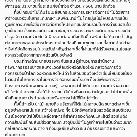
ได้จัดทำบานประตูที่ทำมาจากไม้ของกลาง ที่ตกเป็นของแผ่นดิน มอบให้กับผู้
พิการและประชาชนที่ประสบภัยน้ำท่วม จำนวน 7,666 บาน อีกด้วย
ทั้งนี้ กรมป่าไม้ได้ปรับเปลี่ยนกระบวนการบริหารจัดการป่าไม้ด้วยการ
สร้างแนวร่วมในการแก้ปัญหาและพัฒนาป่าไม้ โดยมุ่งเน้นให้ประชาชนเป็น
ศูนย์กลางมากยิ่งขึ้น กล่าวคือการให้ประชาชนมีส่วนร่วมในการดำเนินงานใน
ทุกขั้นตอน ตั้งแต่ร่วมคิด ร่วมหาข้อมูล ร่วมวางแผน ร่วมติดตามผล ร่วมกัน
บำรุงรักษา และร่วมกันรับผิดชอบต่อผลที่จะเกิดขึ้น พร้อมทั้งให้ความสำคัญ
ต่อบทบาทขององค์กรปกครองส่วนท้องถิ่นและชุมชน รวมทั้งภาคส่วนต่าง
ๆ จึงได้จัดกิจกรรมในงานวันสำคัญต่าง ๆ ซึ่งที่ผ่านมาก็ได้รับความสนใจและ
ความร่วมมือจากทุกภาคส่วนเป็นอย่างดี
ขณะที่ทางด้าน นายบรรพต คันธเสน ผู้อำนวยการสำนักงาน
ทรัพยากรธรรมชาติและสิ่งแวดล้อมจังหวัดเชียงใหม่ กล่าวถึงการจัด
กิจกรรมวันป่าโลก จังหวัดเชียงใหม่ ว่า ในส่วนของจังหวัดเชียงใหม่เองเนื่อง
ในวันป่าไม้โลกทางเราไม่มีการจัดกิจกรรมอะไรมาก ก็จะมีเพียงการจัด
นิทรรศการเพื่อเผยแพร่ความรู้ แจกจ่ายกล้าไม้ชนิดต่าง ๆ และสร้างความ
เข้าใจกับประชาชนเพื่อให้ประชาชนได้เข้าใจถึงความสำคัญของป่าไม้ และเล็ง
เห็นถึงคุณค่า ประโยชน์ของทรัพยากรป่าไม้ที่มีอยู่จำกัด
ทั้งนี้สำหรับ ป่าไม้ หมายถึง บริเวณที่มีต้นไม้หลายชนิด ขนาดต่าง ๆ ขึ้น
อยู่อย่างหนาแน่น และกว้างใหญ่พอ ที่จะมีอิทธิพลต่อสิ่งแวดล้อมในบริเวณ
นั้น เนื่องจากป่าไม้เป็นแหล่งอาหารที่สำคัญ ของทั้งคนและสัตว์ รวมไปถึง
ความสัมพันธ์ กับสิ่งมีชีวิตทุกชนิด ปัจจุบันนี้ป่าไม้ถูกทำลายไปเป็นจำนวนมาก
ก่อให้เกิดผลกระทบต่าง ๆ ทั้งมนุษย์และสัตว์ เช่น ภัยธรรมชาติ และภาวะ
เรือนกระจก