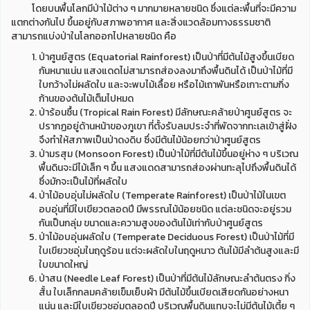
โดยบนพื้นโลกมีป่าไม้ต่าง ๆ มากมายหลายชนิด ซึ่งแต่ละพื้นที่จะมีความ
แตกต่างกันไป ขึ้นอยู่กับสภาพอากาศ และสิ่งแวดล้อมทางธรรมชาติ
สามารถแบ่งป่าในโลกออกไปหลายชนิด คือ
ป่าศูนย์สูตร (Equatorial Rainforest) เป็นป่าที่มีต้นไม้สูงขึ้นเบียด
กันหนาแน่น แสงแดดไม่สามารถส่องลงมาถึงพื้นดินได้ เป็นป่าไม้ที่มี
ใบกว้างไม่ผลัดใบ และจะพบไม้เลื้อย หรือไม้เถาพันหรือเกาะตามกิ่ง
ก้านของต้นไม้เต็มไปหมด
ป่าร้อนชื้น (Tropical Rain Forest) มีลักษณะคล้ายป่าศูนย์สูตร จะ
ปรากฏอยู่ด้านหน้าของภูเขา ที่ตั้งรับลมประจำที่พัดจากทะเลเข้าสู่ฝั่ง
จึงทำให้สภาพเป็นป่าดงดิบ ซึ่งมีต้นไม้น้อยกว่าป่าศูนย์สูตร
ป่ามรสุม (Monsoon Forest) เป็นป่าไม้ที่มีต้นไม้ขึ้นอยู่ห่าง ๆ บริเวณ
พื้นดินจะมีไม้เล็ก ๆ ขึ้น แสงแดดสามารถส่องผ่านทะลุไปถึงพื้นดินได้
ซึ่งมักจะเป็นไม้ที่ผลัดใบ
ป่าไม้อบอุ่นไม่ผลัดใบ (Temperate Rainforest) เป็นป่าไม้ในเขต
อบอุ่นที่มีใบเขียวตลอดปี มีพรรณไม้น้อยชนิด แต่ละชนิดจะอยู่รวม
กันเป็นกลุ่ม ขนาดและความสูงของต้นไม้เท่ากับป่าศูนย์สูตร
ป่าไม้อบอุ่นผลัดใบ (Temperate Deciduous Forest) เป็นป่าไม้ที่มี
ใบเขียวชอุ่มในฤดูร้อน แต่จะผลัดใบในฤดูหนาว ต้นไม้มีลำต้นสูงและมี
ใบขนาดใหญ่
ป่าสน (Needle Leaf Forest) เป็นป่าที่มีต้นไม้ลักษณะลำต้นตรง กิ่ง
สั้น ใบเล็กกลมคล้ายเข็มเย็บผ้า มีต้นไม้ขึ้นเบียดเสียดกันอย่างหนา
แน่น และมีใบเขียวชอุ่มตลอดปี บริเวณพื้นดินแทบจะไม่มีต้นไม้เตี้ย ๆ