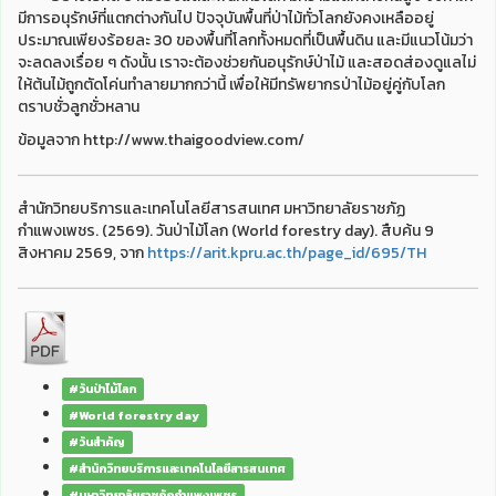
มีการอนุรักษ์ที่แตกต่างกันไป ปัจจุบันพื้นที่ป่าไม้ทั่วโลกยังคงเหลืออยู่
ประมาณเพียงร้อยละ 30 ของพื้นที่โลกทั้งหมดที่เป็นพื้นดิน และมีแนวโน้มว่า
จะลดลงเรื่อย ๆ ดังนั้น เราจะต้องช่วยกันอนุรักษ์ป่าไม้ และสอดส่องดูแลไม่
ให้ต้นไม้ถูกตัดโค่นทำลายมากกว่านี้ เพื่อให้มีทรัพยากรป่าไม้อยู่คู่กับโลก
ตราบชั่วลูกชั่วหลาน
ข้อมูลจาก http://www.thaigoodview.com/
สำนักวิทยบริการและเทคโนโลยีสารสนเทศ มหาวิทยาลัยราชภัฏ
กำแพงเพชร. (2569). วันป่าไม้โลก (World forestry day). สืบค้น 9
สิงหาคม 2569, จาก
https://arit.kpru.ac.th/page_id/695/TH
#วันป่าไม้โลก
#World forestry day
#วันสำคัญ
#สำนักวิทยบริการและเทคโนโลยีสารสนเทศ
#มหาวิทยาลัยราชภัฏกำแพงเพชร