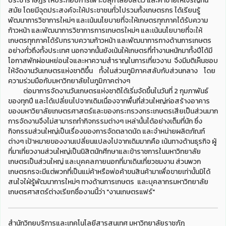
ประชาราษฎร์ ให้ประกอบการเพาะปลุก เลี้ยงสัตว์ และค้าขายให้เจริญทัน
สมัย โดยมีจุดประสงค์จะให้ประชาชนทั่วไปรวมทั้งเกษตรกร ได้เรียนรู้
พัฒนาการวิชาการใหม่ๆ และเน้นนโยบายที่จะให้เกษตรทุกภาคได้รับความ
ก้าวหน้า และพัฒนาการวิชาการการเกษตรใหม่ๆ และเน้นนโยบายที่จะให้
เกษตรทุกภาคได้รับทราบความก้าวหน้า และพัฒนาการทางด้านการเกษตร
อย่างทั่วถึงทั้งประเทศ นอกจากนั้นยังเน้นให้เกษตรที่ทำงานหนักมาทั้งปีได้มี
โอกาสพักผ่อนหย่อนใจและหาความสำราญในการเที่ยวงาน จึงมีมติเห็นชอบ
ให้จัดงานวันเกษตรแห่งชาติขึ้น ทั้งในส่วนภูมิภาคสลับกับส่วนกลาง โดย
ความร่วมมือกับมหาวิทยาลัยในภูมิภาคต่างๆ
ต่อมาการจัดงานวันเกษตรแห่งชาติได้เริ่มจัดขึ้นในวันที่ 2 กุมภาพันธ์
ของทุกปี และได้เปลี่ยนไปจากเดิมเนื่องจากพื้นที่ส่วนใหญ่ก่อสร้างอาคาร
ของมหาวิยาลัยเกษตรศาสตร์และของกระทรวงกระเกษตรเสียเป็นส่วนมาก
การจัดงานจึงไม่สามารถทำกิจกรรมต่างๆ เหล่านั้นได้อย่างเต็มที่นัก ซึ่ง
กิจกรรมส่วนใหญ่เป็นเรื่องของการจัดตลาดนัด และจำหน่ายผลิตภัณฑ์
ต่างๆ เป้าหมายของงานเปลี่ยนแปลงไปจากเดิมมากคือ เน้นทางด้านธุรกิจ ผู้
ที่มาเที่ยวงานส่วนใหญ่เป็นนิสิตนักศีกษาและข้าราชการในมหาวิทยาลัย
เกษตรเป็นส่วนใหญ่ และบุคคลภายนอกที่มาเดินเที่ยวชมงาน ส่วนพวก
เกษตรกรจะมีแต่พวกที่เป็นแม่ค้าหรือพ่อค้าขนสินค้ามาเพื่อขายเท่านั้นมิได้
สนใจใฝ่รู้พัฒนาการใหม่ๆ ทางด้านการเกษตร และบุคลากรมหาวิทยาลัย
เกษตรศาสตร์ต่างเรียกชื่องานนี้ว่า "งานเกษตรแฟร์"
สำนักวิทยบริการและเทคโนโลยีสารสนเทศ มหาวิทยาลัยราชภัฏ