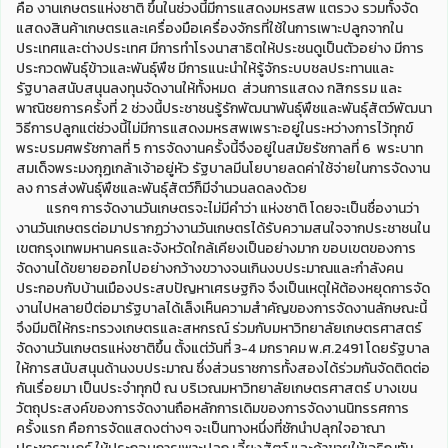
คือ งานเกษตรแห่งชาติ ขึ้นในช่วงนี้มีการแสดงมหรสพ แตรวง รวมทั้งจัด
แสดงสินค้าเกษตรและเครื่องมือเครื่องจักรที่ใช้ในการเพาะปลูกจากใน
ประเทศและต่างประเทศ มีการทำโรงนาสาธิตให้ประชนดูเป็นตัวอย่าง มีการ
ประกวดพันธุ์ข้าวและพันธุ์พืช มีการแนะนำให้รู้จักระบบชลประทานและ
รัฐบาลสนับสนุนลงทุนจัดงานให้ทั้งหมด ส่วนการแสดง กสิกรรม และ
พาณิชยการครั้งที่ 2 ช่วงนี้ประชาชนรู้รักพัฒนาพันธุ์พืชและพันธุ์สัตว์พัฒนา
วิธีการปลูกแต่ช่วงนี้ไม่มีการแสดงมหรสพเพราะอยู่ในระหว่างการไว้ทุกข์
พระบรมศพรัชกาลที่ 5 การจัดงานครั้งนี้จึงอยู่ในสมัยรัชกาลที่ 6 พระบาท
สมเด็จพระมงกุฏเกล้าเจ้าอยู่หัว รัฐบาลมีนโยบายลดค่าใช้จ่ายในการจัดงาน
ลง การส่งพันธุ์พืชและพันธุ์สัตว์ก็มีจำนวนลดลงด้วย
แรกๆ การจัดงานวันเกษตรจะไม่มีคำว่า แห่งชาติ โดยจะเป็นชื่องานว่า
งานวันเกษตรต่อมาปรากฏว่างานวันเกษตรได้รับความสนใจจากประชาชนใน
เขตกรุงเทพมหานครและจังหวัดใกล้เคียงเป็นอย่างมาก ขอบเขตของการ
จัดงานได้ขยายออกไปอย่างกว้างขวางจนเกินงบประมาณและกำลังคน
ประกอบกับบ้านเมืองประสบปัญหาเศรษฐกิจ จึงเป็นเหตุให้ต้องหยุดการจัด
งานไปหลายปีต่อมารัฐบาลได้เล็งเห็นความสำคัญของการจัดงานลักษณะนี้
จึงมีมติให้กระทรวงเกษตรและสหกรณ์ ร่วมกับมหาวิทยาลัยเกษตรศาสตร์
จัดงานวันเกษตรแห่งชาติขึ้น ตั้งแต่วันที่ 3-4 มกราคม พ.ศ.2491 โดยรัฐบาล
ให้การสนับสนุนด้านงบประมาณ ซึ่งส่วนราชการทั้งสองได้ร่วมกันจัดติดต่อ
กันเรื่อยมา เป็นประจำทุกปี ณ บริเวณมหาวิทยาลัยเกษตรศาสตร์ บางเขน
วัตถุประสงค์ของการจัดงานถือหลักการเดิมของการจัดงานนิทรรศการ
ครั้งแรก คือการจัดแสดงต่างๆ จะเป็นทางหนึ่งที่ชักนำปลุกใจอาณา