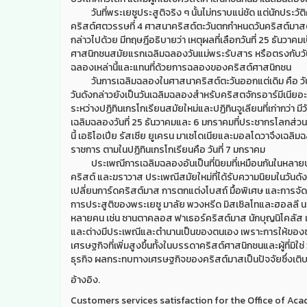
วันที่พระเยซูประสูติจริง ๆ นั้นไม่ทราบแน่ชัด แต่นักประวัติ
คริสต์ศตวรรษที่ 4 ศาสนาคริสต์ตะวันตกกำหนดวันคริสต์มาสตรง
กล่าวไปด้วย มีทฤษฎีอธิบายว่า เหตุผลที่เลือกวันที่ 25 ธันว
ศาสนิกชนสมัยแรกเฉลิมฉลองวันแม่พระรับสาร หรือตรงกับวัน
ฉลองเหล่านี้และแทนที่ด้วยการฉลองของคริสต์ศาสนิกชน
วันการเฉลิมฉลองในศาสนาคริสต์ตะวันออกแต่เดิม คือ วันที
วันดังกล่าวยังเป็นวันเฉลิมฉลองสำหรับคริสตจักรอาร์มีเนียอะ
ระหว่างปฏิทินเกรโกเรียนสมัยใหม่และปฏิทินจูเลียนที่เก่ากว่า มีวั
เฉลิมฉลองวันที่ 25 ธันวาคมและ 6 มกราคมที่ประชากรโลกส่วน
นี้ เอธิโอเปีย รัสเซีย ยูเครน มาเซโดเนียและมอลโดวาจึงเฉลิม
ราชการ ตามในปฏิทินเกรโกเรียนคือ วันที่ 7 มกราคม
ประเพณีการเฉลิมฉลองอันเป็นที่นิยมที่เหมือนกันในหลา
คริสต์ และฆราวาส ประเพณีสมัยใหม่ที่ได้รับความนิยมในวั
เปลี่ยนการ์ดคริสต์มาส การตกแต่งโบสถ์ มื้อพิเศษ และการ
การประสูติของพระเยซู มาลัย พวงหรีด มิสเซิลโทและฮอลลี นอกเ
หลายคน เช่น ซานตาคลอส ฟาเธอร์คริสต์มาส นักบุญนิโคลัส แ
และต่างมีประเพณีและตำนานเป็นของตนเอง เพราะการให้ของ
เศรษฐกิจที่เพิ่มสูงขึ้นทั้งในบรรดาคริสต์ศาสนิกชนและผู้ที่ม
ธุรกิจ ผลกระทบทางเศรษฐกิจของคริสต์มาสเป็นปัจจัยซึ่งเติ
อ้างอิง.
Customers services satisfaction for the Office of 