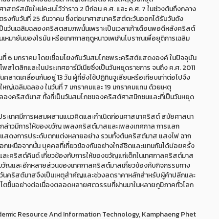
ศาสตร์สมัยใหม่คะเนไว้ว่าราว 2 ปีก่อน ค.ศ. และ ค.ศ. 7 ในช่วงต้นถึงกลาง
กับวันที่ 25 ธันวาคม ซึ่งต่อมาศาสนาคริสต์ตะวันออกได้รับวันดัง
าคมเป็นวันเฉลิมฉลองคริสตสมภพนั้นเพราะเป็นเวลาเก้าเดือนพอดีหลังคริสต์
เหมายันของโรมัน หรือเทศกาลฤดูหนาวเพเกินโบราณเพื่อยุติการเฉลิม
่ 6 มกราคม โดยเชื่อมโยงกับวันสมโภชพระคริสต์แสดงองค์ ในปัจจุบัน
โพสโตลิกและในประเทศอาร์มีเนียซึ่งเป็นวันหยุดราชการ จนถึง ค.ศ. 2011
นคลาดเคลื่อนกันอยู่ 13 วัน ผู้ที่ยังใช้ปฏิทินจูเลียนหรือเทียบเท่าต่อไปจึง
ใหญ่เฉลิมฉลอง ในวันที่ 7 มกราคมและ 19 มกราคมแทน ด้วยเหตุ
ฉลองคริสต์มาส ทั้งที่เป็นวันสมโภชของคริสต์ศาสนิกชนและที่เป็นวันหยุด
ยประเทศมีการผสมผสานแนวคิดและกำเนิดก่อนศาสนาคริสต์ สมัยศาสนา
นดังกล่าวมีการให้ของขวัญ เพลงคริสต์มาสและเพลงเทศกาล การแลก
จัดแสดงการประดับตกแต่งหลายอย่าง รวมทั้งต้นคริสต์มาส แสงไฟ ฉาก
หนือจากนั้น บุคคลที่เกี่ยวข้องกันอย่างใกล้ชิดและแทนกันได้บ่อยครั้ง
ละคริสต์คินด์ เกี่ยวข้องกับการให้ของขวัญแก่เด็กในเทศกาลคริสต์มาส
ขวัญและอีกหลายส่วนของเทศกาลคริสต์มาสเกี่ยวข้องกับกิจกรรมทาง
ิใช่ วันคริสต์มาสจึงเป็นเหตุสำคัญและช่วงลดราคาหลักสำหรับผู้ค้าปลีกและ
บโตขึ้นอย่างต่อเนื่องตลอดหลายศตวรรษที่ผ่านมาในหลายภูมิภาคทั่วโลก
Academic Resource And Information Technology, Kamphaeng Phet