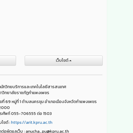
เว็บไชต์
นักวิทยบริการและเทคโนโลยีสารสนเทศ
าวิทยาลัยราชภัฏกำแพงเพชร
ขที่ 69 หมู่ที่ 1 ตำบลนครชุม อำเภอเมืองจังหวัดกำแพงเพชร
2000
รศัพท์ 055-706555 ต่อ 1503
็บไชต์ :
https://arit.kpru.ac.th
ดต่อผู้ดูแลเว็บ : anucha_pu@kpru.ac.th