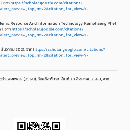
1, จาก
https://scholar.google.com/citations?
lert_preview_top_rm=2&citation_for_view=Y-
Academic Resource And Information Technology, Kamphaeng Phet
21, จาก
https://scholar.google.com/citations?
lert_preview_top_rm=2&citation_for_view=Y-
5 ธันวาคม 2021, จาก
https://scholar.google.com/citations?
lert_preview_top_rm=2&citation_for_view=Y-
กำแพงเพชร. (2568). วันคริสต์มาส. สืบค้น 9 สิงหาคม 2569, จาก