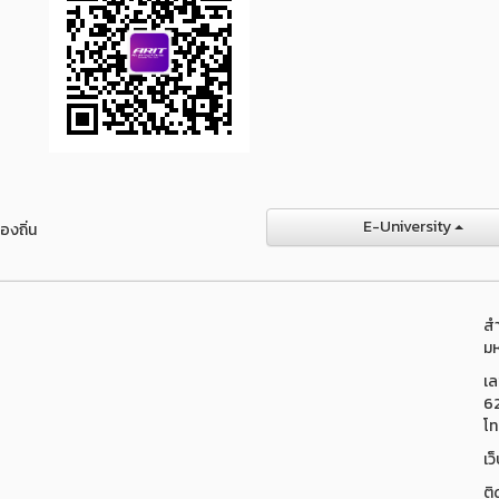
E-University
องถิ่น
สำ
มห
เล
6
โท
เว
ติ