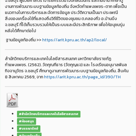
จ.ชลบุรี ผู้ช่วยศาสตราจารย์ศรีรัตน์ เจิงกลิ่นจันทร์ และทีมงาน ศึกษาดู
งานการพัฒนาระบบฐานข้อมูลท้องถิ่น จังหวัดกำแพงเพชร-ตาก เพื่อเป็น
แนวทางในการบริหารและจัดการข้อมูล ประวัติความเป็นมา ประเพณี
สิ่งของเครื่องใช้ที่แสดงถึงวิถีชีวิตของชุมชน ต.คลองกิ่ว อ.บ้านบึง
จ.ชลบุรี ที่ได้เก็บรวบรวมให้เป็นระบบและมีประสิทธิภาพ เพื่อให้อนุชนรุ่น
หลังได้ศึกษาต่อไป
ฐานข้อมูลท้องถิ่น >>
https://arit.kpru.ac.th/ap2/local/
สำนักวิทยบริการและเทคโนโลยีสารสนเทศ มหาวิทยาลัยราชภัฏ
กำแพงเพชร. (2562). วัดกุณฑีธาร (วัดกุญแจ) และ โรงเรียนอนุบาลพิมล
กิจจานุวัตร จ.ชลบุรี ศึกษาดูงานการพัฒนาระบบฐานข้อมูลท้องถิ่น. สืบค้น
8 สิงหาคม 2569, จาก
https://arit.kpru.ac.th/page_id/390/TH
#สำนักวิทยบริการและเทคโนโลยีสารสนเทศ
#ห้องสมุด
#บรรณารักษ์
#ข้อมูลท้องถิ่น