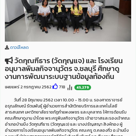
ดาวน์โหลด
วัดกุณฑีธาร (วัดกุญแจ) และ โรงเรียน
อนุบาลพิมลกิจจานุวัตร จ.ชลบุรี ศึกษาดู
งานการพัฒนาระบบฐานข้อมูลท้องถิ่น
เผยแพร่ 2 กรกฎาคม 2562
718
45,279
วันที่ 28 มิถุนายน 2562 เวลา 10.00 - 15.00 น. รองศาตราจารย์
อรุณลักษณ์ รัตนพันธุ์ ผู้อำนวยการสำนักวิทยบริการและเทคโนโลยี
สารสนเทศ มหาวิทยาลัยราชภัฏกำแพงเพชร และบุคลากร ให้การต้อนรับ
คณะศึกษาดูงาน นำโดย พระครูพิมลกิจจานุวัตร เจ้าอาวาสและรองเจ้าคณะ
อำเภอบ้านบึง วัดกุณฑีธาร (วัดกุญแจ) และ นางปรัญสญา สิงห์ทอง ผู้
อำนวยการโรงเรียนอนุบาลพิมลกิจจานุวัตร คณะครู ต.คลองกิ่ว อ.บ้านบึง